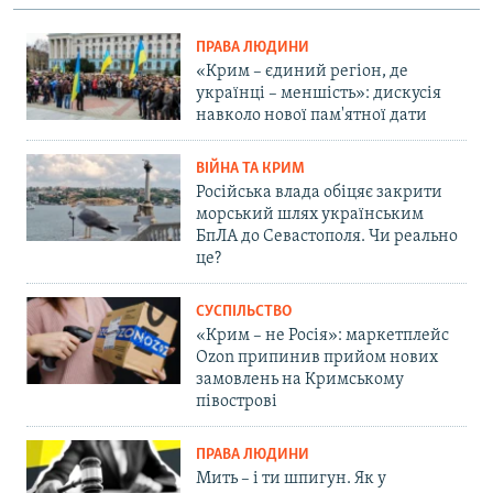
ПРАВА ЛЮДИНИ
«Крим – єдиний регіон, де
українці – меншість»: дискусія
навколо нової пам'ятної дати
ВІЙНА ТА КРИМ
Російська влада обіцяє закрити
морський шлях українським
БпЛА до Севастополя. Чи реально
це?
СУСПІЛЬСТВО
«Крим – не Росія»: маркетплейс
Ozon припинив прийом нових
замовлень на Кримському
півострові
ПРАВА ЛЮДИНИ
Мить – і ти шпигун. Як у