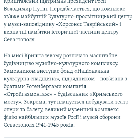
Кришталевий підтримав президент Росії
Володимир Путін. Передбачається, що комплекс
зв’яже майбутній Культурно-просвітницький центр
у музеї-заповіднику «Херсонес Таврійський» і
визначні пам’ятки історичної частини центру
Севастополя.
На мисі Кришталевому розпочато масштабне
будівництво музейно-культурного комплексу.
Замовником виступає фонд «Національна
культурна спадщина», підрядником – пов’язана з
братами Ротенбергами компанія
«Стройгазмонтаж» – будівельник «Кримського
мосту». Зокрема, тут планується побудувати театр
опери та балету, великий музейний комплекс –
філію найбільших музеїв Росії і музей оборони
Севастополя 1941-1945 років.