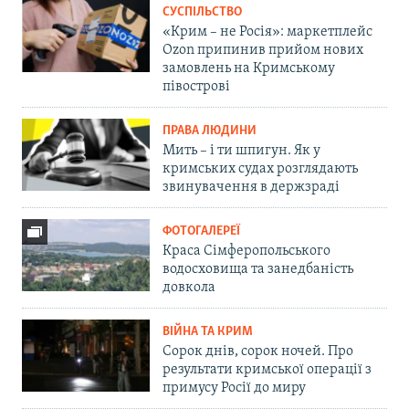
СУСПІЛЬСТВО
«Крим – не Росія»: маркетплейс
Ozon припинив прийом нових
замовлень на Кримському
півострові
ПРАВА ЛЮДИНИ
Мить – і ти шпигун. Як у
кримських судах розглядають
звинувачення в держзраді
ФОТОГАЛЕРЕЇ
Краса Сімферопольського
водосховища та занедбаність
довкола
ВІЙНА ТА КРИМ
Сорок днів, сорок ночей. Про
результати кримської операції з
примусу Росії до миру