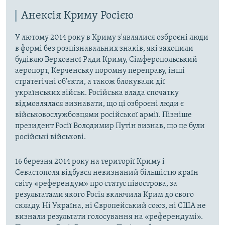
Анексія Криму Росією
У лютому 2014 року в Криму з'являлися озброєні люди
в формі без розпізнавальних знаків, які захопили
будівлю Верховної Ради Криму, Сімферопольський
аеропорт, Керченську поромну переправу, інші
стратегічні об'єкти, а також блокували дії
українських військ. Російська влада спочатку
відмовлялася визнавати, що ці озброєні люди є
військовослужбовцями російської армії. Пізніше
президент Росії Володимир Путін визнав, що це були
російські військові.
16 березня 2014 року на території Криму і
Севастополя відбувся невизнаний більшістю країн
світу «референдум» про статус півострова, за
результатами якого Росія включила Крим до свого
складу. Ні Україна, ні Європейський союз, ні США не
визнали результати голосування на «референдумі».