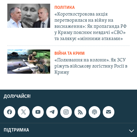
ПОЛІТИКА
«Короткострокова акція
перетворилася на війну на
виснаження»: Як пропаганда РФ
у Криму пояснює невдачі «СВО»
та залякує «мінними атаками»
ВІЙНА ТА КРИМ
«Полювання на колони». Як ЗСУ
ріжуть військову логістику Росії в
Криму
ДОЛУЧАЙСЯ!
ПІДТРИМКА