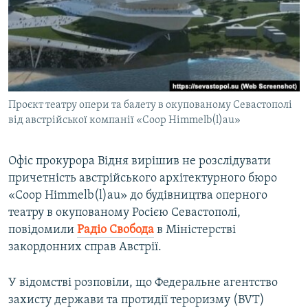
ВІДЕОУРОКИ «ELIFBE»
Русский
СВІДЧЕННЯ ОКУПАЦІЇ
Qırımtatar
УКРАЇНСЬКА ПРОБЛЕМА КРИМУ
ДОЛУЧАЙСЯ!
ІНФОГРАФІКА
Проєкт театру опери та балету в окупованому Севастополі
від австрійської компанії «Coop Himmelb(l)au»
Усі сайти RFE/RL
Офіс прокурора Відня вирішив не розслідувати
причетність австрійського архітектурного бюро
«Coop Himmelb(l)au» до будівництва оперного
театру в окупованому Росією Севастополі,
повідомили
Радіо Свобода
в Міністерстві
закордонних справ Австрії.
У відомстві розповіли, що Федеральне агентство
захисту держави та протидії тероризму (BVT)