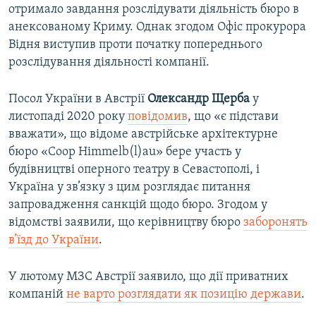
отримало завдання розслідувати діяльність бюро в
анексованому Криму. Однак згодом Офіс прокурора
Відня виступив проти початку попереднього
розслідування діяльності компанії.
Посол України в Австрії
Олександр Щерба
у
листопаді 2020 року
повідомив
, що «є підстави
вважати», що відоме австрійське архітектурне
бюро «Coop Himmelb(l)au» бере участь у
будівництві оперного театру в Севастополі, і
Україна у зв’язку з цим розглядає питання
запровадження санкцій щодо бюро. Згодом у
відомстві заявили, що керівництву бюро
заборонять
в’їзд до України
.
У лютому МЗС Австрії заявило, що дії приватних
компаній
не варто розглядати як позицію держави
.