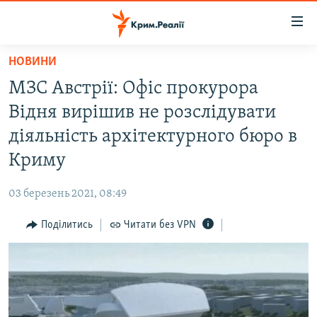
Доступність
посилання
Перейти
НОВИНИ
до
НОВИНИ
МЗС Австрії: Офіс прокурора
основного
ВОДА.КРИМ
матеріалу
Відня вирішив не розслідувати
ВІДЕО ТА ФОТО
Перейти
діяльність архітектурного бюро в
до
ПОЛІТИКА
Криму
основної
БЛОГИ
навігації
03 березень 2021, 08:49
Перейти
ПОГЛЯД
до
Поділитись
Читати без VPN
ІНТЕРВ'Ю
пошуку
ВСЕ ЗА ДЕНЬ
СПЕЦПРОЕКТИ
ЯК ОБІЙТИ БЛОКУВАННЯ
ДЕПОРТАЦІЯ