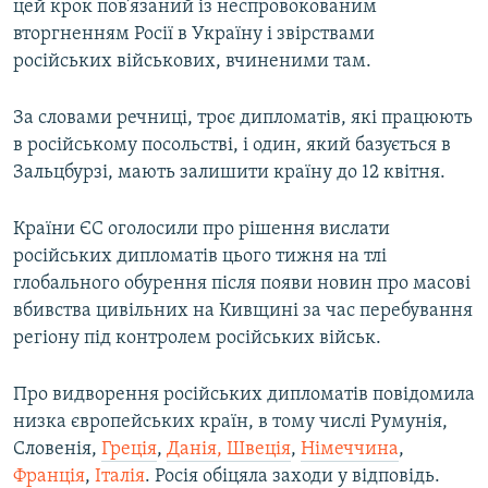
цей крок пов’язаний із неспровокованим
вторгненням Росії в Україну і звірствами
російських військових, вчиненими там.
За словами речниці, троє дипломатів, які працюють
в російському посольстві, і один, який базується в
Зальцбурзі, мають залишити країну до 12 квітня.
Країни ЄС оголосили про рішення вислати
російських дипломатів цього тижня на тлі
глобального обурення після появи новин про масові
вбивства цивільних на Кивщині за час перебування
регіону під контролем російських військ.
Про видворення російських дипломатів повідомила
низка європейських країн, в тому числі Румунія,
Словенія,
Греція
,
Данія, Швеція
,
Німеччина
,
Франція
,
Італія
. Росія обіцяла заходи у відповідь.