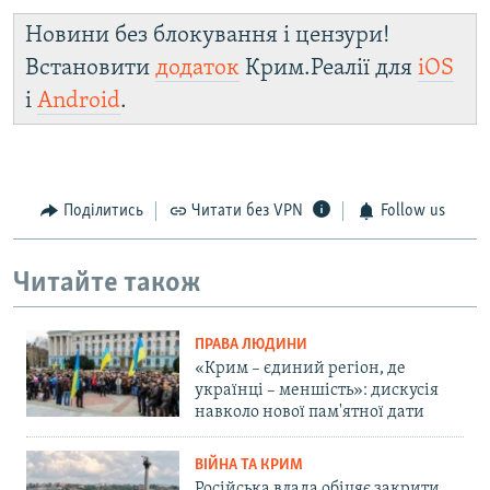
Новини без блокування і цензури!
Встановити
додаток
Крим.Реалії для
iOS
і
Android
.
Поділитись
Читати без VPN
Follow us
Читайте також
ПРАВА ЛЮДИНИ
«Крим – єдиний регіон, де
українці – меншість»: дискусія
навколо нової пам'ятної дати
ВІЙНА ТА КРИМ
Російська влада обіцяє закрити