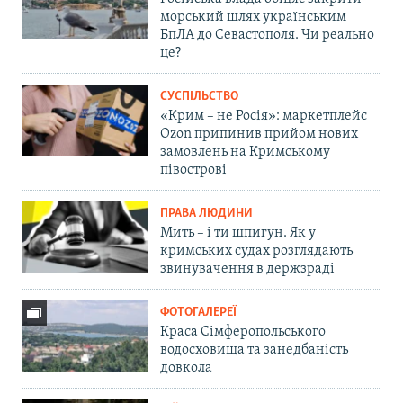
морський шлях українським
БпЛА до Севастополя. Чи реально
це?
СУСПІЛЬСТВО
«Крим – не Росія»: маркетплейс
Ozon припинив прийом нових
замовлень на Кримському
півострові
ПРАВА ЛЮДИНИ
Мить – і ти шпигун. Як у
кримських судах розглядають
звинувачення в держзраді
ФОТОГАЛЕРЕЇ
Краса Сімферопольського
водосховища та занедбаність
довкола