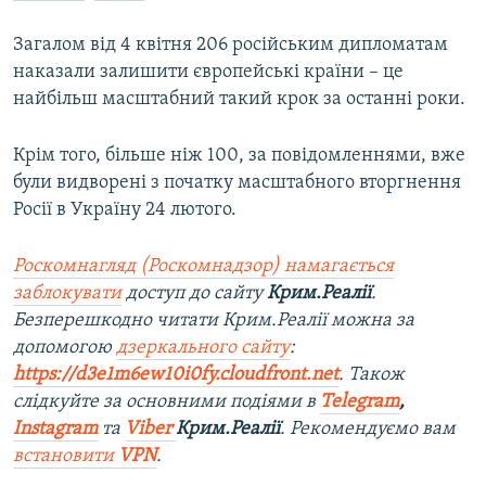
Загалом від 4 квітня 206 російським дипломатам
наказали залишити європейські країни – це
найбільш масштабний такий крок за останні роки.
Крім того, більше ніж 100, за повідомленнями, вже
були видворені з початку масштабного вторгнення
Росії в Україну 24 лютого.
Роскомнагляд (Роскомнадзор) намагається
заблокувати
доступ до сайту
Крим.Реалії
.
Безперешкодно читати Крим.Реалії можна за
допомогою
дзеркального сайту
:
https://d3e1m6ew10i0fy.cloudfront.net
. Також
слідкуйте за основними подіями в
Telegram
,
Instagram
та
Viber
Крим.Реалії
. Рекомендуємо вам
встановити
VPN
.