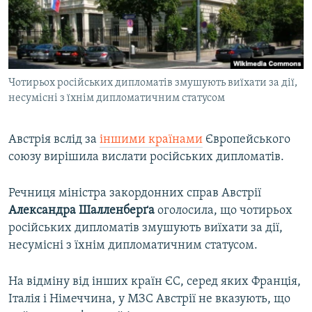
ВІДЕОУРОКИ «ELIFBE»
Русский
СВІДЧЕННЯ ОКУПАЦІЇ
Qırımtatar
УКРАЇНСЬКА ПРОБЛЕМА КРИМУ
Чотирьох російських дипломатів змушують виїхати за дії,
ДОЛУЧАЙСЯ!
ІНФОГРАФІКА
несумісні з їхнім дипломатичним статусом
Австрія вслід за
іншими країнами
Європейського
Усі сайти RFE/RL
союзу вирішила вислати російських дипломатів.
Речниця міністра закордонних справ Австрії
Александра Шалленберґа
оголосила, що чотирьох
російських дипломатів змушують виїхати за дії,
несумісні з їхнім дипломатичним статусом.
На відміну від інших країн ЄС, серед яких Франція,
Італія і Німеччина, у МЗС Австрії не вказують, що