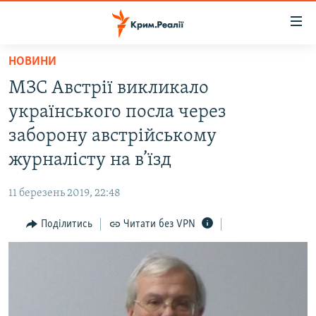
Доступність
посилання
Перейти
НОВИНИ
до
НОВИНИ
МЗС Австрії викликало
основного
ВОДА.КРИМ
матеріалу
українського посла через
ВІДЕО ТА ФОТО
Перейти
заборону австрійському
до
ПОЛІТИКА
журналісту на в’їзд
основної
БЛОГИ
навігації
11 березень 2019, 22:48
Перейти
ПОГЛЯД
до
Поділитись
Читати без VPN
ІНТЕРВ'Ю
пошуку
ВСЕ ЗА ДЕНЬ
СПЕЦПРОЕКТИ
ЯК ОБІЙТИ БЛОКУВАННЯ
ДЕПОРТАЦІЯ