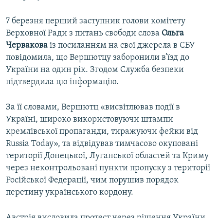
7 березня перший заступник голови комітету
Верховної Ради з питань свободи слова
Ольга
Червакова
із посиланням на свої джерела в СБУ
повідомила, що Вершютцу заборонили в’їзд до
України на один рік. Згодом Служба безпеки
підтвердила цю інформацію.
За її словами, Вершютц «висвітлював події в
Україні, широко використовуючи штампи
кремлівської пропаганди, тиражуючи фейки від
Russia Today», та відвідував тимчасово окуповані
території Донецької, Луганської областей та Криму
через неконтрольовані пункти пропуску з території
Російської Федерації, чим порушив порядок
перетину українського кордону.
Австрія висловила протест через рішення України