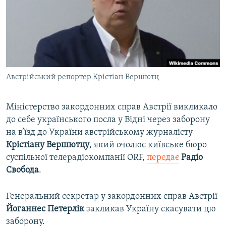
ВІДЕОУРОКИ «ELIFBE»
Русский
СВІДЧЕННЯ ОКУПАЦІЇ
Qırımtatar
УКРАЇНСЬКА ПРОБЛЕМА КРИМУ
ДОЛУЧАЙСЯ!
ІНФОГРАФІКА
Австрійський репортер Крістіан Вершютц
Міністерство закордонних справ Австрії викликало
Усі сайти RFE/RL
до себе українського посла у Відні через заборону
на в’їзд до України австрійському журналісту
Крістіану Вершютцу
, який очолює київське бюро
суспільної телерадіокомпанії ORF,
передає
Радіо
Свобода
.
Генеральний секретар у закордонних справ Австрії
Йоганнес
Петерлік
закликав Україну скасувати цю
заборону.