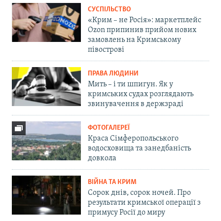
СУСПІЛЬСТВО
«Крим – не Росія»: маркетплейс
Ozon припинив прийом нових
замовлень на Кримському
півострові
ПРАВА ЛЮДИНИ
Мить – і ти шпигун. Як у
кримських судах розглядають
звинувачення в держзраді
ФОТОГАЛЕРЕЇ
Краса Сімферопольського
водосховища та занедбаність
довкола
ВІЙНА ТА КРИМ
Сорок днів, сорок ночей. Про
результати кримської операції з
примусу Росії до миру