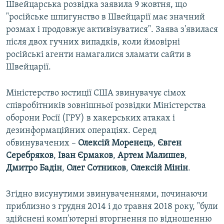
Швейцарська розвідка заявила 9 жовтня, що
"російське шпигунство в Швейцарії має значний
розмах і продовжує активізуватися". Заява з'явилася
після двох гучних випадків, коли ймовірні
російські агенти намагалися зламати сайти в
Швейцарії.
Міністерство юстиції США звинувачує сімох
співробітників зовнішньої розвідки Міністерства
оборони Росії (ГРУ) в хакерських атаках і
дезинформаційних операціях. Серед
обвинувачених –
Олексій Моренець
,
Євген
Серебряков
,
Іван Єрмаков
,
Артем Малишев
,
Дмитро Бадін
,
Олег
Сотников
,
Олексій
Мінін
.
Згідно висунутими звинуваченнями, починаючи
приблизно з грудня 2014 і до травня 2018 року, "були
здійснені комп'ютерні вторгнення по відношенню