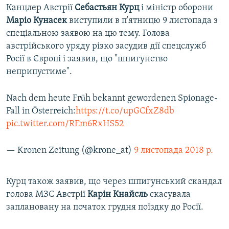
Канцлер Австрії
Себастьян
Курц
і міністр оборони
Маріо
Кунасек
виступили в п'ятницю 9 листопада з
спеціальною заявою на цю тему. Голова
австрійського уряду різко засудив дії спецслужб
Росії в Європі і заявив, що "шпигунство
неприпустиме".
Nach dem heute Früh bekannt gewordenen Spionage-
Fall in Österreich:
https://t.co/upGCfxZ8db
pic.twitter.com/REm6RxHS52
— Kronen Zeitung (@krone_at)
9 листопада 2018 р.
Курц також заявив, що через шпигунський скандал
голова МЗС Австрії
Карін
Кнайсль
скасувала
заплановану на початок грудня поїздку до Росії.