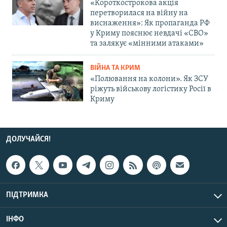
«Короткострокова акція
перетворилася на війну на
виснаження»: Як пропаганда РФ
у Криму пояснює невдачі «СВО»
та залякує «мінними атаками»
ВІЙНА ТА КРИМ
«Полювання на колони». Як ЗСУ
ріжуть військову логістику Росії в
Криму
ДОЛУЧАЙСЯ!
ПІДТРИМКА
ІНФО