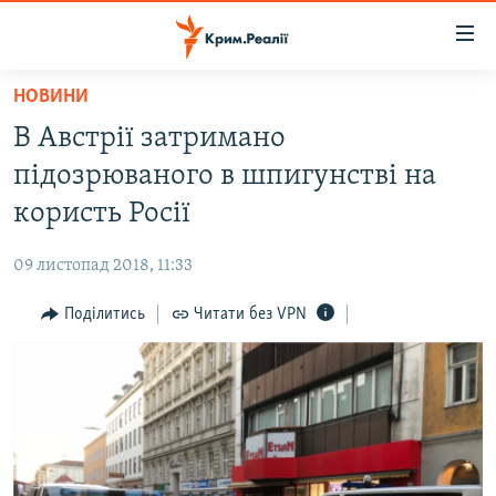
Доступність
посилання
Перейти
НОВИНИ
до
НОВИНИ
В Австрії затримано
основного
ВОДА.КРИМ
матеріалу
підозрюваного в шпигунстві на
ВІДЕО ТА ФОТО
Перейти
користь Росії
до
ПОЛІТИКА
основної
09 листопад 2018, 11:33
БЛОГИ
навігації
Перейти
Поділитись
Читати без VPN
ПОГЛЯД
до
ІНТЕРВ'Ю
пошуку
ВСЕ ЗА ДЕНЬ
СПЕЦПРОЕКТИ
ЯК ОБІЙТИ БЛОКУВАННЯ
ДЕПОРТАЦІЯ