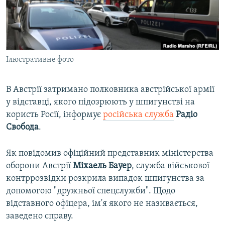
ВІДЕОУРОКИ «ELIFBE»
Русский
СВІДЧЕННЯ ОКУПАЦІЇ
Qırımtatar
УКРАЇНСЬКА ПРОБЛЕМА КРИМУ
Ілюстративне фото
ДОЛУЧАЙСЯ!
ІНФОГРАФІКА
В Австрії затримано полковника австрійської армії
у відставці, якого підозрюють у шпигунстві на
Усі сайти RFE/RL
користь Росії, інформує
російська служба
Радіо
Свобода
.
Як повідомив офіційний представник міністерства
оборони Австрії
Міхаель
Бауер
, служба військової
контррозвідки розкрила випадок шпигунства за
допомогою "дружньої спецслужби". Щодо
відставного офіцера, ім'я якого не називається,
заведено справу.