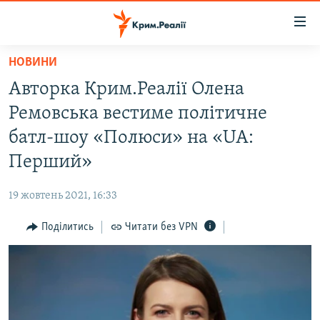
Доступність
посилання
Перейти
НОВИНИ
до
НОВИНИ
Авторка Крим.Реалії Олена
основного
ВОДА.КРИМ
матеріалу
Ремовська вестиме політичне
ВІДЕО ТА ФОТО
Перейти
батл-шоу «Полюси» на «UA:
до
ПОЛІТИКА
Перший»
основної
БЛОГИ
навігації
19 жовтень 2021, 16:33
Перейти
ПОГЛЯД
до
Поділитись
Читати без VPN
ІНТЕРВ'Ю
пошуку
ВСЕ ЗА ДЕНЬ
СПЕЦПРОЕКТИ
ЯК ОБІЙТИ БЛОКУВАННЯ
ДЕПОРТАЦІЯ