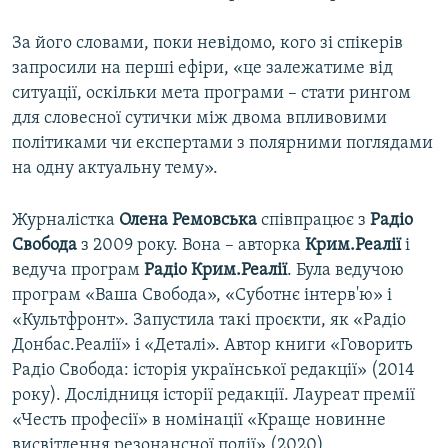
За його словами, поки невідомо, кого зі спікерів
запросили на перші ефіри, «це залежатиме від
ситуації, оскільки мета програми – стати рингом
для словесної сутички між двома впливовими
політиками чи експертами з полярними поглядами
на одну актуальну тему».
Журналістка
Олена Ремовська
співпрацює з
Радiо
Свобода
з 2009 року. Вона – авторка
Крим.Реалії
і
ведуча програм
Радіо Крим.Реалії
. Була ведучою
програм «Ваша Свобода», «Суботнє інтерв'ю» і
«Культфронт». Запустила такі проєкти, як «Радіо
Донбас.Реалії» і «Деталі». Автор книги «Говорить
Радіо Свобода: історія української редакції» (2014
року). Дослідниця історії редакції. Лауреат премії
«Честь професії» в номінації «Краще новинне
висвітлення резонансної події» (2020).