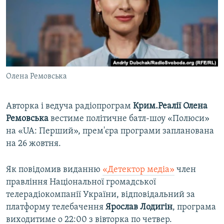
ВІДЕОУРОКИ «ELIFBE»
Русский
СВІДЧЕННЯ ОКУПАЦІЇ
Qırımtatar
УКРАЇНСЬКА ПРОБЛЕМА КРИМУ
ДОЛУЧАЙСЯ!
ІНФОГРАФІКА
Олена Ремовська
Авторка і ведуча радіопрограм
Крим.Реалії Олена
Усі сайти RFE/RL
Ремовська
вестиме політичне батл-шоу «Полюси»
на «UA: Перший», прем'єра програми запланована
на 26 жовтня.
Як повідомив виданню
«Детектор медіа»
член
правління Національної громадської
телерадіокомпанії України, відповідальний за
платформу телебачення
Ярослав Лодигін
, програма
виходитиме о 22:00 з вівторка по четвер.