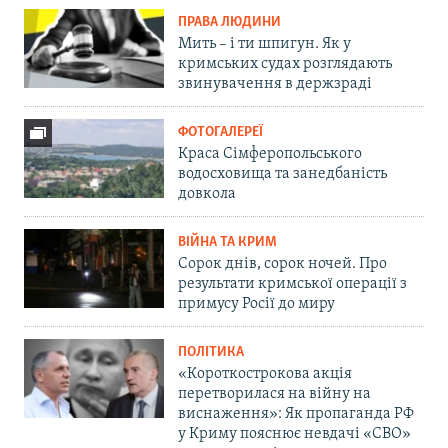
ПРАВА ЛЮДИНИ
Мить – і ти шпигун. Як у
кримських судах розглядають
звинувачення в держзраді
ФОТОГАЛЕРЕЇ
Краса Сімферопольського
водосховища та занедбаність
довкола
ВІЙНА ТА КРИМ
Сорок днів, сорок ночей. Про
результати кримської операції з
примусу Росії до миру
ПОЛІТИКА
«Короткострокова акція
перетворилася на війну на
виснаження»: Як пропаганда РФ
у Криму пояснює невдачі «СВО»