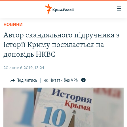
Доступність
посилання
Перейти
НОВИНИ
до
НОВИНИ
Автор скандального підручника з
основного
ВОДА.КРИМ
матеріалу
історії Криму посилається на
ВІДЕО ТА ФОТО
Перейти
доповідь НКВС
до
ПОЛІТИКА
основної
20 лютий 2019, 13:24
БЛОГИ
навігації
Перейти
Поділитись
Читати без VPN
ПОГЛЯД
до
ІНТЕРВ'Ю
пошуку
ВСЕ ЗА ДЕНЬ
СПЕЦПРОЕКТИ
ЯК ОБІЙТИ БЛОКУВАННЯ
ДЕПОРТАЦІЯ