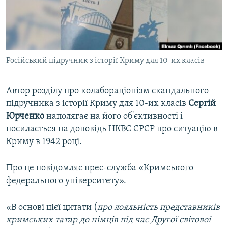
ВІДЕОУРОКИ «ELIFBE»
Русский
СВІДЧЕННЯ ОКУПАЦІЇ
Qırımtatar
УКРАЇНСЬКА ПРОБЛЕМА КРИМУ
Російський підручник з історії Криму для 10-их класів
ДОЛУЧАЙСЯ!
ІНФОГРАФІКА
Автор розділу про колабораціонізм скандального
підручника з історії Криму для 10-их класів
Сергій
Усі сайти RFE/RL
Юрченко
наполягає на його об'єктивності і
посилається на доповідь НКВС СРСР про ситуацію в
Криму в 1942 році.
Про це повідомляє прес-служба «Кримського
федерального університету».
«В основі цієї цитати (
про лояльність представників
кримських татар до німців під час Другої світової