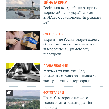
ВІЙНА ТА КРИМ
Російська влада обіцяє закрити
морський шлях українським
БпЛА до Севастополя. Чи реально
це?
СУСПІЛЬСТВО
«Крим – не Росія»: маркетплейс
Ozon припинив прийом нових
замовлень на Кримському
півострові
ПРАВА ЛЮДИНИ
Мить – і ти шпигун. Як у
кримських судах розглядають
звинувачення в держзраді
ФОТОГАЛЕРЕЇ
Краса Сімферопольського
водосховища та занедбаність
довкола