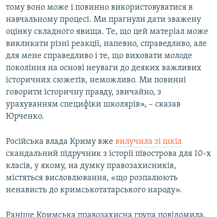
тому воно може і повинно використовуватися в
навчальному процесі. Ми прагнули дати зважену
оцінку складного явища. Те, що цей матеріал може
викликати різні реакції, напевно, справедливо, але
для мене справедливо і те, що виховати молоде
покоління на основі неуваги до деяких важливих
історичних сюжетів, неможливо. Ми повинні
говорити історичну правду, звичайно, з
урахуванням специфіки школярів», – сказав
Юрченко.
Російська влада Криму вже
вилучила зі шкіл
скандальний підручник з історії півострова для 10-х
класів, у якому, на думку правозахисників,
містяться висловлювання, «що розпалюють
ненависть до кримськотатарського народу».
Раніше Кримська правозахисна група повідомила,