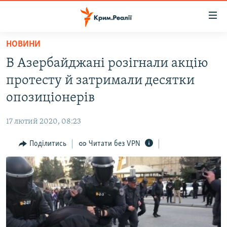
Доступність
посилання
Перейти
НОВИНИ
до
НОВИНИ
В Азербайджані розігнали акцію
основного
ВОДА.КРИМ
матеріалу
протесту й затримали десятки
ВІДЕО ТА ФОТО
Перейти
опозиціонерів
до
ПОЛІТИКА
основної
17 лютий 2020, 08:23
БЛОГИ
навігації
Перейти
Поділитись
Читати без VPN
ПОГЛЯД
до
ІНТЕРВ'Ю
пошуку
ВСЕ ЗА ДЕНЬ
СПЕЦПРОЕКТИ
ЯК ОБІЙТИ БЛОКУВАННЯ
ДЕПОРТАЦІЯ