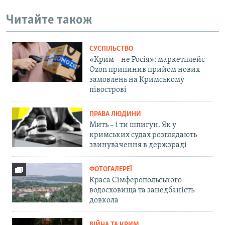
Читайте також
СУСПІЛЬСТВО
«Крим – не Росія»: маркетплейс
Ozon припинив прийом нових
замовлень на Кримському
півострові
ПРАВА ЛЮДИНИ
Мить – і ти шпигун. Як у
кримських судах розглядають
звинувачення в держзраді
ФОТОГАЛЕРЕЇ
Краса Сімферопольського
водосховища та занедбаність
довкола
ВІЙНА ТА КРИМ