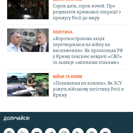
Сорок днів, сорок ночей. Про
результати кримської операції з
примусу Росії до миру
ПОЛІТИКА
«Короткострокова акція
перетворилася на війну на
виснаження»: Як пропаганда РФ
у Криму пояснює невдачі «СВО»
та залякує «мінними атаками»
ВІЙНА ТА КРИМ
«Полювання на колони». Як ЗСУ
ріжуть військову логістику Росії в
Криму
ДОЛУЧАЙСЯ!