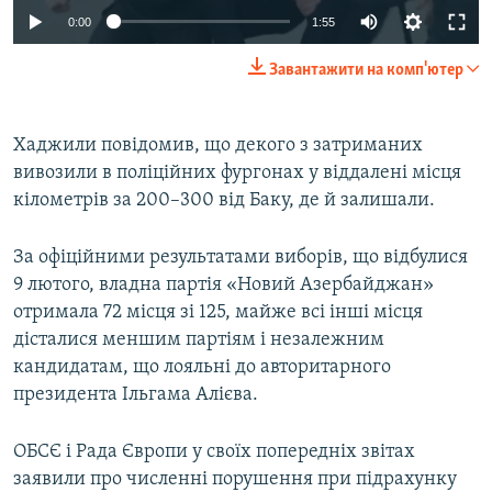
Auto
0:00
1:55
270p
Завантажити на комп'ютер
360p
Auto
270p
360p
404p
404p
Хаджили повідомив, що декого з затриманих
вивозили в поліційних фургонах у віддалені місця
1080p
1080p
кілометрів за 200–300 від Баку, де й залишали.
За офіційними результатами виборів, що відбулися
9 лютого, владна партія «Новий Азербайджан»
отримала 72 місця зі 125, майже всі інші місця
дісталися меншим партіям і незалежним
кандидатам, що лояльні до авторитарного
президента Ільгама Алієва.
ОБСЄ і Рада Європи у своїх попередніх звітах
заявили про численні порушення при підрахунку