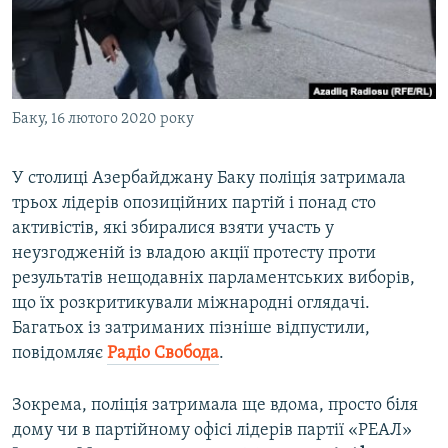
ВІДЕОУРОКИ «ELIFBE»
Русский
СВІДЧЕННЯ ОКУПАЦІЇ
Qırımtatar
УКРАЇНСЬКА ПРОБЛЕМА КРИМУ
Баку, 16 лютого 2020 року
ДОЛУЧАЙСЯ!
ІНФОГРАФІКА
У столиці Азербайджану Баку поліція затримала
трьох лідерів опозиційних партій і понад сто
Усі сайти RFE/RL
активістів, які збиралися взяти участь у
неузгодженій із владою акції протесту проти
результатів нещодавніх парламентських виборів,
що їх розкритикували міжнародні оглядачі.
Багатьох із затриманих пізніше відпустили,
повідомляє
Радіо Свобода
.
Зокрема, поліція затримала ще вдома, просто біля
дому чи в партійному офісі лідерів партії «РЕАЛ»