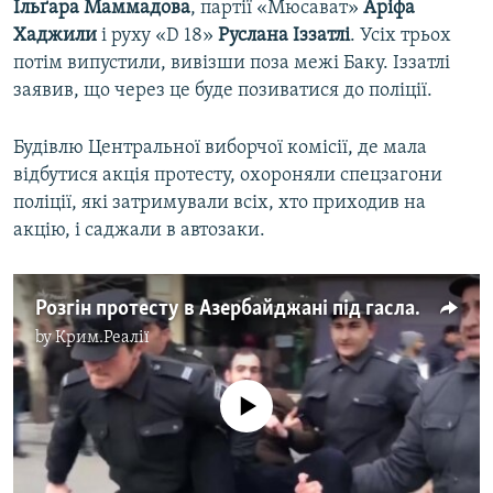
Ільґара Маммадова
, партії «Мюсават»
Аріфа
Хаджили
і руху «D 18»
Руслана Іззатлі
. Усіх трьох
потім випустили, вивізши поза межі Баку. Іззатлі
заявив, що через це буде позиватися до поліції.
Будівлю Центральної виборчої комісії, де мала
відбутися акція протесту, охороняли спецзагони
поліції, які затримували всіх, хто приходив на
акцію, і саджали в автозаки.
Розгін протесту в Азербайджані під гасла «Свободу!» та «Вільні вибори!» – відео
by
Крим.Реалії
No media source currently available