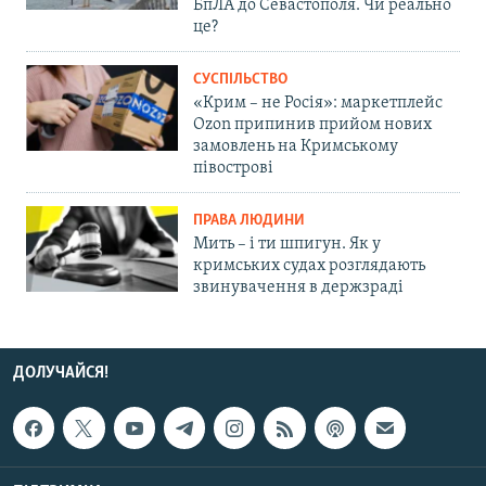
БпЛА до Севастополя. Чи реально
це?
СУСПІЛЬСТВО
«Крим – не Росія»: маркетплейс
Ozon припинив прийом нових
замовлень на Кримському
півострові
ПРАВА ЛЮДИНИ
Мить – і ти шпигун. Як у
кримських судах розглядають
звинувачення в держзраді
ДОЛУЧАЙСЯ!