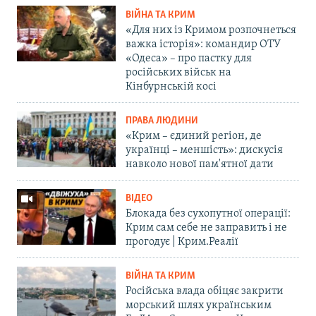
ВІЙНА ТА КРИМ
«Для них із Кримом розпочнеться
важка історія»: командир ОТУ
«Одеса» – про пастку для
російських військ на
Кінбурнській косі
ПРАВА ЛЮДИНИ
«Крим – єдиний регіон, де
українці – меншість»: дискусія
навколо нової пам'ятної дати
ВІДЕО
Блокада без сухопутної операції:
Крим сам себе не заправить і не
прогодує | Крим.Реалії
ВІЙНА ТА КРИМ
Російська влада обіцяє закрити
морський шлях українським