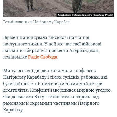
ВІДЕОУРОКИ «ELIFBE»
Русский
СВІДЧЕННЯ ОКУПАЦІЇ
Qırımtatar
Розмінування в Нагірному Карабасі
УКРАЇНСЬКА ПРОБЛЕМА КРИМУ
ДОЛУЧАЙСЯ!
ІНФОГРАФІКА
Вірменія анонсувала військові навчання
наступного тижня. У цей же час свої військові
навчання збирається провести Азербайджан,
Усі сайти RFE/RL
повідомляє
Радіо Свобода
.
Минулої осені дві держави мали конфлікт в
Нагірному Карабаху і сімох сусідніх районах, які
були зайняті етнічними вірменами майже три
десятиліття. Конфлікт завершився мирною угодою,
яка дозволила Баку встановити контроль над
районами й окремими частинами Нагірного
Карабаху.