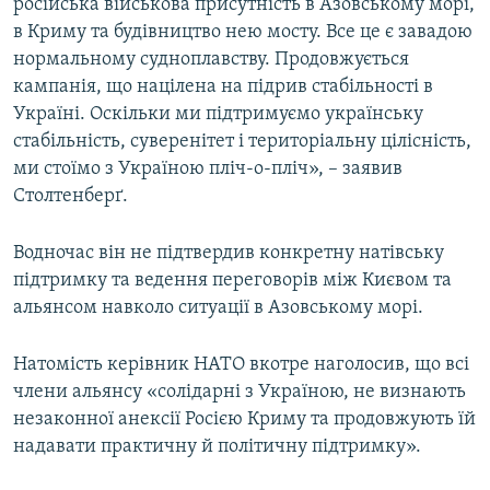
російська військова присутність в Азовському морі,
в Криму та будівництво нею мосту. Все це є завадою
нормальному судноплавству. Продовжується
кампанія, що націлена на підрив стабільності в
Україні. Оскільки ми підтримуємо українську
стабільність, суверенітет і територіальну цілісність,
ми стоїмо з Україною пліч-о-пліч», – заявив
Столтенберґ.
Водночас він не підтвердив конкретну натівську
підтримку та ведення переговорів між Києвом та
альянсом навколо ситуації в Азовському морі.
Натомість керівник НАТО вкотре наголосив, що всі
члени альянсу «солідарні з Україною, не визнають
незаконної анексії Росією Криму та продовжують їй
надавати практичну й політичну підтримку».