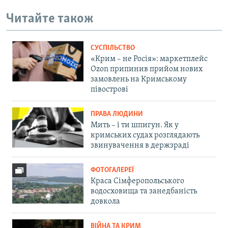
Читайте також
СУСПІЛЬСТВО
«Крим – не Росія»: маркетплейс
Ozon припинив прийом нових
замовлень на Кримському
півострові
ПРАВА ЛЮДИНИ
Мить – і ти шпигун. Як у
кримських судах розглядають
звинувачення в держзраді
ФОТОГАЛЕРЕЇ
Краса Сімферопольського
водосховища та занедбаність
довкола
ВІЙНА ТА КРИМ