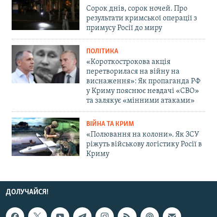
Сорок днів, сорок ночей. Про
результати кримської операції з
примусу Росії до миру
ПОЛІТИКА
«Короткострокова акція
перетворилася на війну на
виснаження»: Як пропаганда РФ
у Криму пояснює невдачі «СВО»
та залякує «мінними атаками»
ВІЙНА ТА КРИМ
«Полювання на колони». Як ЗСУ
ріжуть військову логістику Росії в
Криму
ДОЛУЧАЙСЯ!