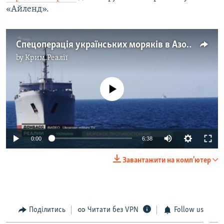
«Айленд».
Спецоперація українських моряків в Азовському морі – відео
by
Крим.Реалії
No media source currently available
0:00
6:38
Завантажити на комп'ютер
Поділитись
Читати без VPN
Follow us