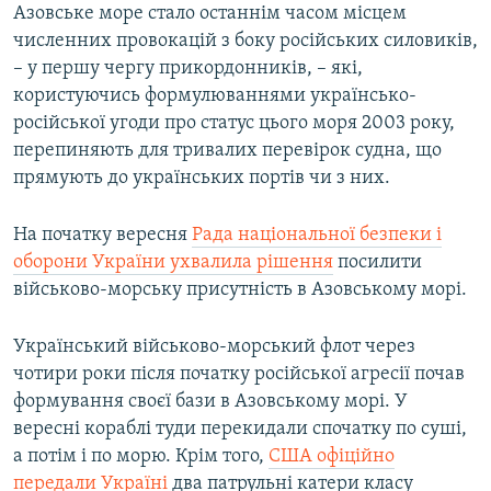
Азовське море стало останнім часом місцем
численних провокацій з боку російських силовиків,
– у першу чергу прикордонників, – які,
користуючись формулюваннями українсько-
російської угоди про статус цього моря 2003 року,
перепиняють для тривалих перевірок судна, що
прямують до українських портів чи з них.
На початку вересня
Рада національної безпеки і
оборони України ухвалила рішення
посилити
військово-морську присутність в Азовському морі.
Український військово-морський флот через
чотири роки після початку російської агресії почав
формування своєї бази в Азовському морі. У
вересні кораблі туди перекидали спочатку по суші,
а потім і по морю. Крім того,
США офіційно
передали Україні
два патрульні катери класу