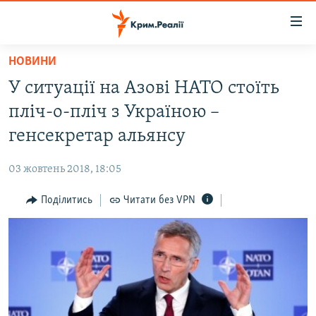
Доступність
посилання
Перейти
НОВИНИ
до
НОВИНИ
У ситуації на Азові НАТО стоїть
основного
ВОДА.КРИМ
матеріалу
пліч-о-пліч з Україною –
ВІДЕО ТА ФОТО
Перейти
генсекретар альянсу
до
ПОЛІТИКА
основної
03 жовтень 2018, 18:05
БЛОГИ
навігації
Перейти
Поділитись
Читати без VPN
ПОГЛЯД
до
ІНТЕРВ'Ю
пошуку
ВСЕ ЗА ДЕНЬ
СПЕЦПРОЕКТИ
ЯК ОБІЙТИ БЛОКУВАННЯ
ДЕПОРТАЦІЯ