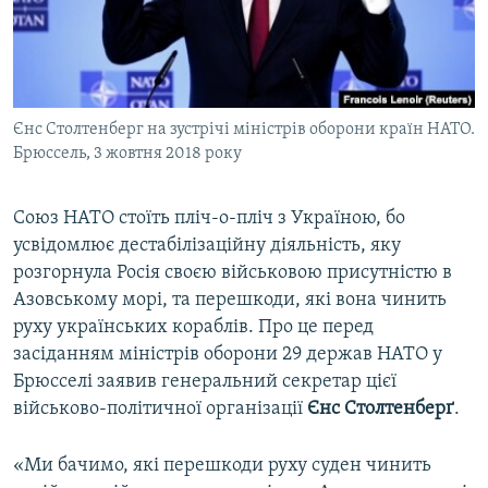
ВІДЕОУРОКИ «ELIFBE»
Русский
СВІДЧЕННЯ ОКУПАЦІЇ
Qırımtatar
УКРАЇНСЬКА ПРОБЛЕМА КРИМУ
Єнс Столтенберг на зустрічі міністрів оборони країн НАТО.
ДОЛУЧАЙСЯ!
ІНФОГРАФІКА
Брюссель, 3 жовтня 2018 року
Союз НАТО стоїть пліч-о-пліч з Україною, бо
Усі сайти RFE/RL
усвідомлює дестабілізаційну діяльність, яку
розгорнула Росія своєю військовою присутністю в
Азовському морі, та перешкоди, які вона чинить
руху українських кораблів. Про це перед
засіданням міністрів оборони 29 держав НАТО у
Брюсселі заявив генеральний секретар цієї
військово-політичної організації
Єнс Столтенберґ
.
«Ми бачимо, які перешкоди руху суден чинить