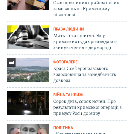
Ozon припинив прийом нових
замовлень на Кримському
півострові
ПРАВА ЛЮДИНИ
Мить – і ти шпигун. Як у
кримських судах розглядають
звинувачення в держзраді
ФОТОГАЛЕРЕЇ
Краса Сімферопольського
водосховища та занедбаність
довкола
ВІЙНА ТА КРИМ
Сорок днів, сорок ночей. Про
результати кримської операції з
примусу Росії до миру
ПОЛІТИКА