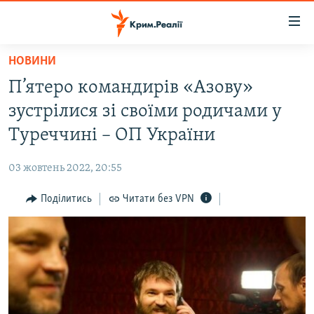
Доступність
посилання
Перейти
НОВИНИ
до
НОВИНИ
П’ятеро командирів «Азову»
основного
ВОДА.КРИМ
матеріалу
зустрілися зі своїми родичами у
ВІДЕО ТА ФОТО
Перейти
Туреччині – ОП України
до
ПОЛІТИКА
основної
03 жовтень 2022, 20:55
БЛОГИ
навігації
Перейти
Поділитись
Читати без VPN
ПОГЛЯД
до
ІНТЕРВ'Ю
пошуку
ВСЕ ЗА ДЕНЬ
СПЕЦПРОЕКТИ
ЯК ОБІЙТИ БЛОКУВАННЯ
ДЕПОРТАЦІЯ