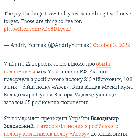
The joy, the hugs I saw today are something I will never
forget. Those are thing to live for.
pic.twitter.com/vDq8DEyyzR
— Andriy Yermak (@AndriyYermak)
October 3, 2022
У ніч на 22 вересня стало відомо про
обмін
полоненими
між Україною та РФ. Україна
повернула з російського полону 215 військових, 108
з них – бійці полку «Азов». Київ віддав Москві кума
Володимира Путіна Віктора Медведчука і ще
загалом 55 російських полонених.
Як повідомляв президент України
Володимир
Зеленський
,
п’ятеро звільнених з російського
полону командирів полку «Азову»
до кінця війни