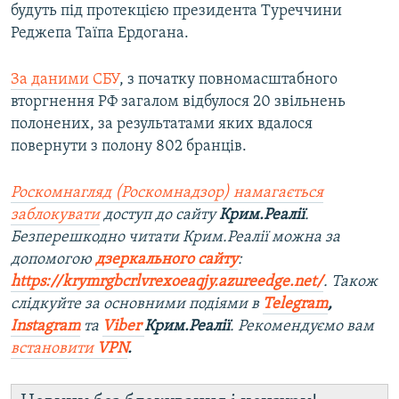
будуть під протекцією президента Туреччини
Реджепа Таїпа Ердогана.
За даними СБУ
, з початку повномасштабного
вторгнення РФ загалом відбулося 20 звільнень
полонених, за результатами яких вдалося
повернути з полону 802 бранців.
Роскомнагляд (Роскомнадзор) намагається
заблокувати
доступ до сайту
Крим.Реалії
.
Безперешкодно читати Крим.Реалії можна за
допомогою
дзеркального сайту
:
https://krymrgbcrlvrexoeaqjy.azureedge.net/
. Також
слідкуйте за основними подіями в
Telegram
,
Instagram
та
Viber
Крим.Реалії
. Рекомендуємо вам
встановити
VPN
.