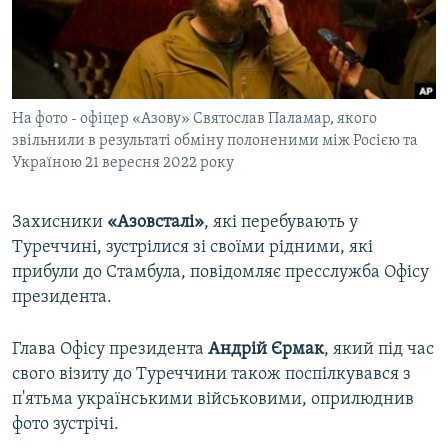
ВІДЕОУРОКИ «ELIFBE»
Русский
СВІДЧЕННЯ ОКУПАЦІЇ
Qırımtatar
УКРАЇНСЬКА ПРОБЛЕМА КРИМУ
На фото - офіцер «Азову» Святослав Паламар, якого
ДОЛУЧАЙСЯ!
ІНФОГРАФІКА
звільнили в результаті обміну полоненими між Росією та
Україною 21 вересня 2022 року
Усі сайти RFE/RL
Захисники
«Азовсталі»
, які перебувають у
Туреччині, зустрілися зі своїми рідними, які
прибули до Стамбула, повідомляє пресслужба Офісу
президента.
Глава Офісу президента
Андрій Єрмак
, який під час
свого візиту до Туреччини також поспілкувався з
п'ятьма українськими військовими, оприлюднив
фото зустрічі.