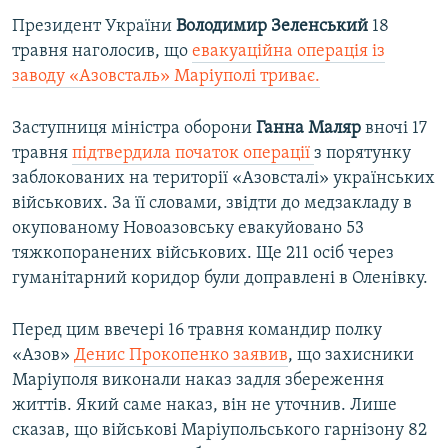
Президент України
Володимир Зеленський
18
травня наголосив, що
евакуаційна операція із
заводу «Азовсталь» Маріуполі триває.
Заступниця міністра оборони
Ганна Маляр
вночі 17
травня
підтвердила початок операції
з порятунку
заблокованих на території «Азовсталі» українських
військових. За її словами, звідти до медзакладу в
окупованому Новоазовську евакуйовано 53
тяжкопоранених військових. Ще 211 осіб через
гуманітарний коридор були доправлені в Оленівку.
Перед цим ввечері 16 травня командир полку
«Азов»
Денис Прокопенко заявив
, що захисники
Маріуполя виконали наказ задля збереження
життів. Який саме наказ, він не уточнив. Лише
сказав, що військові Маріупольського гарнізону 82