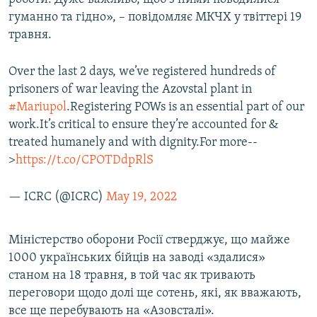
гуманно та гідно», – повідомляє МКЧХ у твіттері 19
травня.
Over the last 2 days, we’ve registered hundreds of
prisoners of war leaving the Azovstal plant in
#Mariupol
.Registering POWs is an essential part of our
work.It’s critical to ensure they’re accounted for &
treated humanely and with dignity.For more--
>
https://t.co/CPOTDdpRlS
— ICRC (@ICRC)
May 19, 2022
Міністерство оборони Росії стверджує, що майже
1000 українських бійців на заводі «здалися»
станом на 18 травня, в той час як тривають
переговори щодо долі ще сотень, які, як вважають,
все ще перебувають на «Азовсталі».