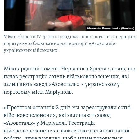
ВІДЕОУРОКИ «ELIFBE»
Русский
СВІДЧЕННЯ ОКУПАЦІЇ
Qırımtatar
УКРАЇНСЬКА ПРОБЛЕМА КРИМУ
У Міноборони 17 травня повідомили про початок операції з
ДОЛУЧАЙСЯ!
ІНФОГРАФІКА
порятунку заблокованих на території «Азовсталі»
українських військових
Усі сайти RFE/RL
Міжнародний комітет Червоного Хреста заявив, що
почав реєстрацію сотень військовополонених, які
залишають завод «Азовсталь» в українському
портовому місті Маріуполь.
«Протягом останніх 2 днів ми зареєстрували сотні
військовополонених, які залишають завод
«Азовсталь» у Маріуполі. Реєстрація
військовополонених є важливою частиною нашої
роботи. Дуже важливо, щоб з ними поводилися