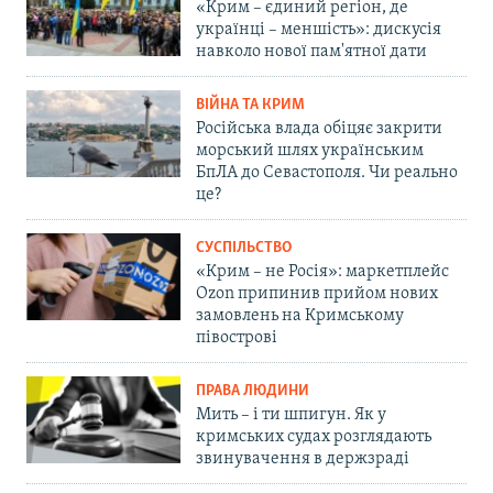
«Крим – єдиний регіон, де
українці – меншість»: дискусія
навколо нової пам'ятної дати
ВІЙНА ТА КРИМ
Російська влада обіцяє закрити
морський шлях українським
БпЛА до Севастополя. Чи реально
це?
СУСПІЛЬСТВО
«Крим – не Росія»: маркетплейс
Ozon припинив прийом нових
замовлень на Кримському
півострові
ПРАВА ЛЮДИНИ
Мить – і ти шпигун. Як у
кримських судах розглядають
звинувачення в держзраді