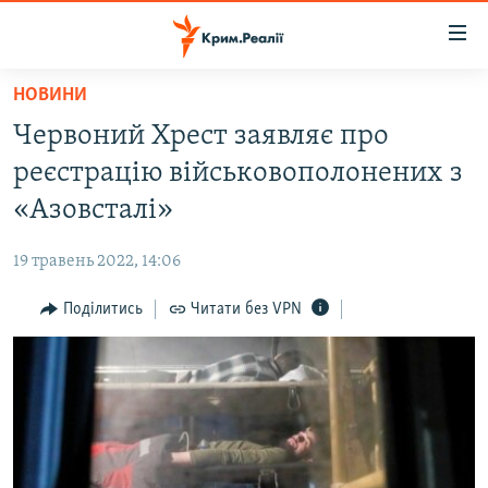
Доступність
посилання
Перейти
НОВИНИ
до
НОВИНИ
Червоний Хрест заявляє про
основного
ВОДА.КРИМ
матеріалу
реєстрацію військовополонених з
ВІДЕО ТА ФОТО
Перейти
«Азовсталі»
до
ПОЛІТИКА
основної
19 травень 2022, 14:06
БЛОГИ
навігації
Перейти
Поділитись
Читати без VPN
ПОГЛЯД
до
ІНТЕРВ'Ю
пошуку
ВСЕ ЗА ДЕНЬ
СПЕЦПРОЕКТИ
ЯК ОБІЙТИ БЛОКУВАННЯ
ДЕПОРТАЦІЯ