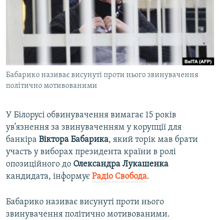
ВІДЕОУРОКИ «ELIFBE»
Русский
СВІДЧЕННЯ ОКУПАЦІЇ
Qırımtatar
УКРАЇНСЬКА ПРОБЛЕМА КРИМУ
ДОЛУЧАЙСЯ!
ІНФОГРАФІКА
Бабарико називає висунуті проти нього звинувачення
політично мотивованими
Усі сайти RFE/RL
У Білорусі обвинувачення вимагає 15 років
ув’язнення за звинуваченням у корупції для
банкіра
Віктора Бабарика
, який торік мав брати
участь у виборах президента країни в ролі
опозиційного до
Олександра Лукашенка
кандидата, інформує
Радіо Свобода
.
Бабарико називає висунуті проти нього
звинувачення політично мотивованими.