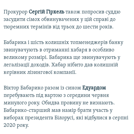
Прокурор
Сергій Гірхель
також попросив суддю
засудити сімох обвинувачених у цій справі до
тюремних термінів від трьох до шести років.
Бабарика і шість колишніх топменеджерів банку
звинувачують в отриманні хабаря в особливо
великому розмірі. Бабарика ще звинувачують у
легалізації доходів. Хабар нібито дав колишній
керівник лізингової компанії.
Віктор Бабарико разом із сином
Едуардом
перебувають під вартою з середини червня
минулого року. Обидва провину не визнають.
Бабарико-старший мав намір брати участь у
виборах президента Білорусі, які відбулися в серпні
2020 року.