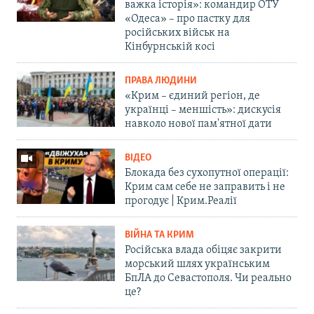
важка історія»: командир ОТУ
«Одеса» – про пастку для
російських військ на
Кінбурнській косі
ПРАВА ЛЮДИНИ
«Крим – єдиний регіон, де
українці – меншість»: дискусія
навколо нової пам'ятної дати
ВІДЕО
Блокада без сухопутної операції:
Крим сам себе не заправить і не
прогодує | Крим.Реалії
ВІЙНА ТА КРИМ
Російська влада обіцяє закрити
морський шлях українським
БпЛА до Севастополя. Чи реально
це?