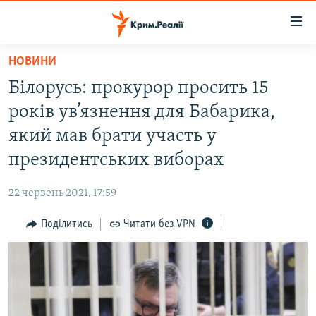
Доступність
посилання
Перейти
НОВИНИ
до
НОВИНИ
Білорусь: прокурор просить 15
основного
ВОДА.КРИМ
матеріалу
років ув’язнення для Бабарика,
ВІДЕО ТА ФОТО
Перейти
який мав брати участь у
до
ПОЛІТИКА
президентських виборах
основної
БЛОГИ
навігації
22 червень 2021, 17:59
Перейти
ПОГЛЯД
до
Поділитись
Читати без VPN
ІНТЕРВ'Ю
пошуку
ВСЕ ЗА ДЕНЬ
СПЕЦПРОЕКТИ
ЯК ОБІЙТИ БЛОКУВАННЯ
ДЕПОРТАЦІЯ