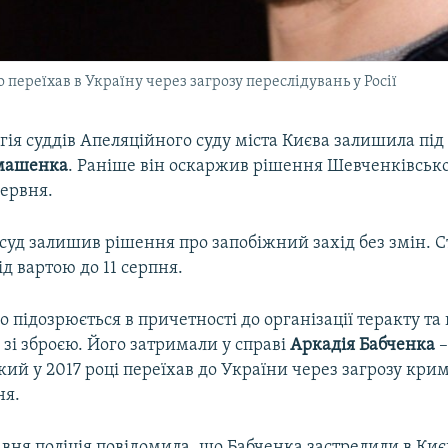
переїхав в Україну через загрозу переслідувань у Росії
гія суддів Апеляційного суду міста Києва залишила під
ьмашенка
. Раніше він оскаржив рішення Шевченківсько
червня.
суд залишив рішення про запобіжний захід без змін.
д вартою до 11 серпня.
підозрюється в причетності до організації теракту т
зі зброєю. Його затримали у справі
Аркадія Бабченка
–
кий у 2017 році переїхав до України через загрозу кри
ня.
авня поліція повідомила, що Бабченка застрелили в Киє