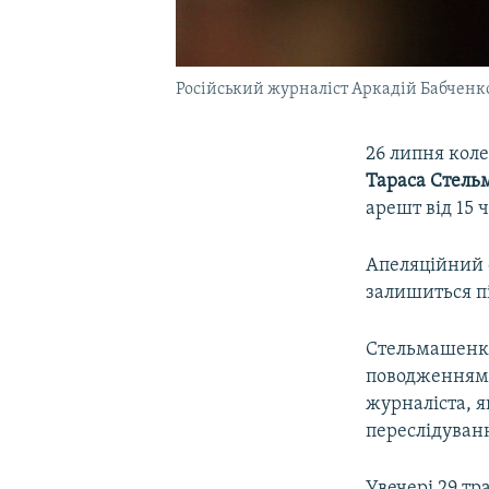
Російський журналіст Аркадій Бабченко 
26 липня коле
Тараса Стел
арешт від 15 
Апеляційний 
залишиться пі
Стельмашенко 
поводженням 
журналіста, я
переслідуван
Увечері 29 тр