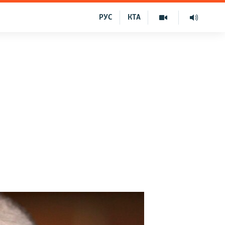
РУС
КТА