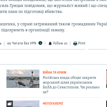
асиль Грицак повідомив, що журналіст живий і що спец
ити план по підготовці вбивства.
ашенка, у справі затриманий також громадянин Укра
о підозрюють в організації замаху.
ь
Читати без VPN
Follow us
Print
ВІЙНА ТА КРИМ
Російська влада обіцяє закрити
морський шлях українським
БпЛА до Севастополя. Чи реально
це?
ФОТОГАЛЕРЕЇ