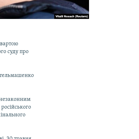
 вартою
го суду про
 Стельмашенко
а незаконним
 російського
мінального
ві. 30 травня