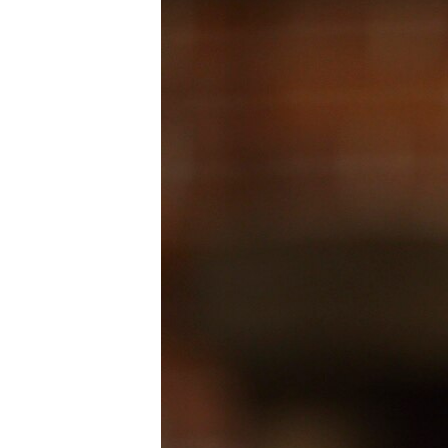
ВІДЕОУРОКИ «ELIFBE»
СВІДЧЕННЯ ОКУПАЦІЇ
УКРАЇНСЬКА ПРОБЛЕМА КРИМУ
ІНФОГРАФІКА