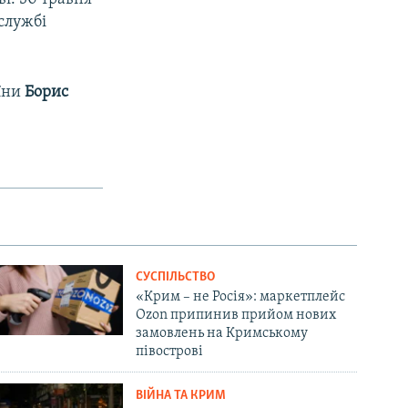
службі
їни
Борис
СУСПІЛЬСТВО
«Крим – не Росія»: маркетплейс
Ozon припинив прийом нових
замовлень на Кримському
півострові
ВІЙНА ТА КРИМ