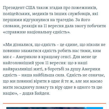
Президент США також згадав про пожежників,
поліцейських, медиків та інших службовців, які
першими відгукнулися на трагедію. За його
словами, реакція на 11 вересня дала змогу побачити
«справжню національну єдність».
«Ми дізналися, що єдність – це єдине, що ніколи не
повинно зламатися єдність робить нас тими, ким
ми є – Америкою в кращому сенсі. Для мене це
найголовніший урок 11 вересня: що в наші
найвразливіші миті, в боротьбі за душу Америки
єдність – наша найбільша сила. Єдність не означає,
що ми повинні вірити в одне й те ж, але ми маємо
мати засадничу повагу та віру одне в одного та цю
націю», – додав Байден.