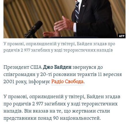
ВІДЕОУРОКИ «ELIFBE»
Русский
СВІДЧЕННЯ ОКУПАЦІЇ
Qırımtatar
УКРАЇНСЬКА ПРОБЛЕМА КРИМУ
ДОЛУЧАЙСЯ!
ІНФОГРАФІКА
У промові, оприлюдненій у твітері, Байден згадав про
родичів 2 977 загиблих у ході терористичних нападів
Усі сайти RFE/RL
Президент США
Джо Байден
звернувся до
співгромадян у 20-ті роковини терактів 11 вересня
2001 року, інформує
Радіо Свобода
.
У промові, оприлюдненій у твітері, Байден згадав
про родичів 2 977 загиблих у ході терористичних
нападів. Він вказав на те, що жертвами стали
представники понад 90 національностей.