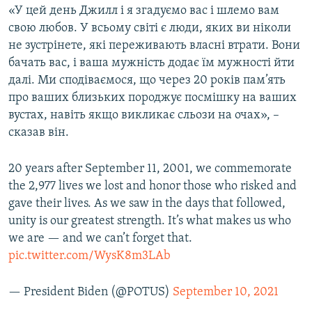
«У цей день Джилл і я згадуємо вас і шлемо вам
свою любов. У всьому світі є люди, яких ви ніколи
не зустрінете, які переживають власні втрати. Вони
бачать вас, і ваша мужність додає їм мужності йти
далі. Ми сподіваємося, що через 20 років пам’ять
про ваших близьких породжує посмішку на ваших
вустах, навіть якщо викликає сльози на очах», –
сказав він.
20 years after September 11, 2001, we commemorate
the 2,977 lives we lost and honor those who risked and
gave their lives. As we saw in the days that followed,
unity is our greatest strength. It’s what makes us who
we are — and we can’t forget that.
pic.twitter.com/WysK8m3LAb
— President Biden (@POTUS)
September 10, 2021