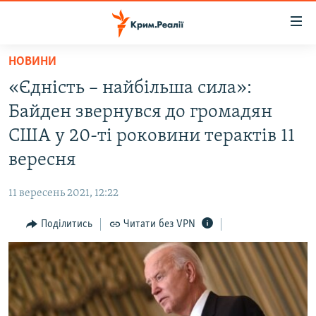
Доступність
посилання
Перейти
НОВИНИ
до
НОВИНИ
«Єдність – найбільша сила»:
основного
ВОДА.КРИМ
матеріалу
Байден звернувся до громадян
ВІДЕО ТА ФОТО
Перейти
США у 20-ті роковини терактів 11
до
ПОЛІТИКА
вересня
основної
БЛОГИ
навігації
11 вересень 2021, 12:22
Перейти
ПОГЛЯД
до
Поділитись
Читати без VPN
ІНТЕРВ'Ю
пошуку
ВСЕ ЗА ДЕНЬ
СПЕЦПРОЕКТИ
ЯК ОБІЙТИ БЛОКУВАННЯ
ДЕПОРТАЦІЯ