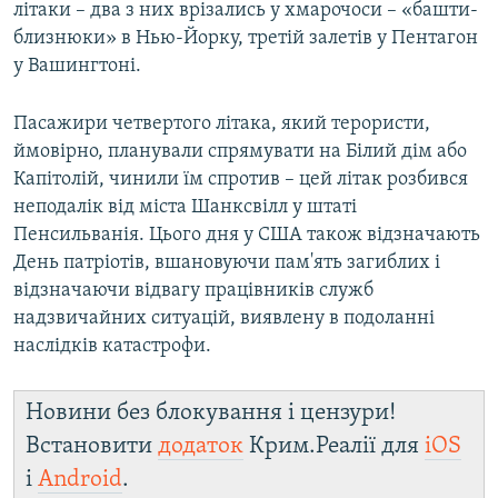
літаки – два з них врізались у хмарочоси – «башти-
близнюки» в Нью-Йорку, третій залетів у Пентагон
у Вашингтоні.
Пасажири четвертого літака, який терористи,
ймовірно, планували спрямувати на Білий дім або
Капітолій, чинили їм спротив – цей літак розбився
неподалік від міста Шанксвілл у штаті
Пенсильванія. Цього дня у США також відзначають
День патріотів, вшановуючи пам'ять загиблих і
відзначаючи відвагу працівників служб
надзвичайних ситуацій, виявлену в подоланні
наслідків катастрофи.
Новини без блокування і цензури!
Встановити
додаток
Крим.Реалії для
iOS
і
Android
.