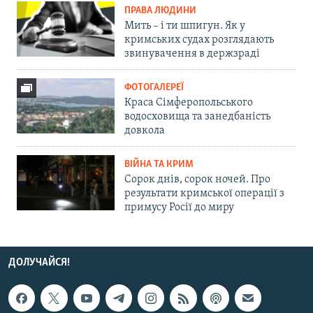
ПРАВА ЛЮДИНИ
Мить – і ти шпигун. Як у
кримських судах розглядають
звинувачення в держзраді
ФОТОГАЛЕРЕЇ
Краса Сімферопольського
водосховища та занедбаність
довкола
ВІЙНА ТА КРИМ
Сорок днів, сорок ночей. Про
результати кримської операції з
примусу Росії до миру
ДОЛУЧАЙСЯ!