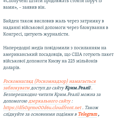
«Сполучені Штати продовжать стояти поруч із
вами», – заявив він.
Байден також висловив жаль через затримку в
наданні військової допомоги через блокування в
Конгресі, цитують журналісти.
Напередодні медіа повідомили з посиланням на
американський посадовців, що США готують пакет
військової допомоги Києву на 225 мільйонів
доларів.
Роскомнагляд (Роскомнадзор) намагається
заблокувати
доступ до сайту
Крим.Реалії
.
Безперешкодно читати Крим.Реалії можна за
допомогою
дзеркального сайту
:
https://dfs0qrmo00d6u.cloudfront.net
. Також
слідкуйте за основними подіями в
Telegram
,