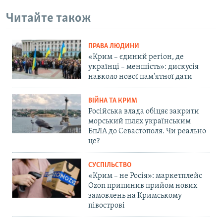
Читайте також
ПРАВА ЛЮДИНИ
«Крим – єдиний регіон, де
українці – меншість»: дискусія
навколо нової пам'ятної дати
ВІЙНА ТА КРИМ
Російська влада обіцяє закрити
морський шлях українським
БпЛА до Севастополя. Чи реально
це?
СУСПІЛЬСТВО
«Крим – не Росія»: маркетплейс
Ozon припинив прийом нових
замовлень на Кримському
півострові