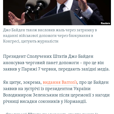
ВІДЕОУРОКИ «ELIFBE»
Русский
СВІДЧЕННЯ ОКУПАЦІЇ
Qırımtatar
УКРАЇНСЬКА ПРОБЛЕМА КРИМУ
Джо Байден також висловив жаль через затримку в
ДОЛУЧАЙСЯ!
ІНФОГРАФІКА
наданні військової допомоги через блокування в
Конгресі, цитують журналісти
Усі сайти RFE/RL
Президент Сполучених Штатів Джо Байден
анонсував черговий пакет допомоги – про це він
заявив у Парижі 7 червня, передають західні медіа.
Як цитує, зокрема,
видання Barron’s
, про це Байден
заявив на зустрічі із президентом України
Володимиром Зеленським після церемонії з нагоди
річниці висадки союзників у Нормандії.