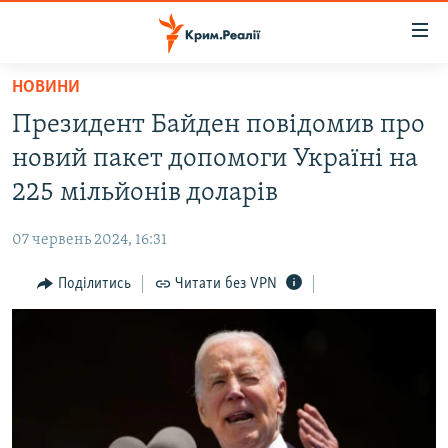
Доступність
посилання
Перейти
НОВИНИ
до
НОВИНИ
Президент Байден повідомив про
основного
ВОДА.КРИМ
матеріалу
новий пакет допомоги Україні на
ВІДЕО ТА ФОТО
Перейти
225 мільйонів доларів
до
ПОЛІТИКА
основної
07 червень 2024, 16:31
БЛОГИ
навігації
Перейти
Поділитись
Читати без VPN
ПОГЛЯД
до
ІНТЕРВ'Ю
пошуку
ВСЕ ЗА ДЕНЬ
СПЕЦПРОЕКТИ
ЯК ОБІЙТИ БЛОКУВАННЯ
ДЕПОРТАЦІЯ