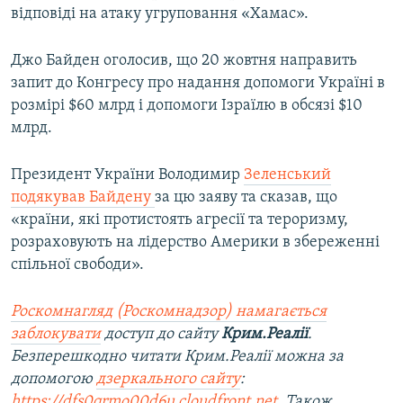
відповіді на атаку угруповання «Хамас».
Джо Байден оголосив, що 20 жовтня направить
запит до Конгресу про надання допомоги Україні в
розмірі $60 млрд і допомоги Ізраїлю в обсязі $10
млрд.
Президент України Володимир
Зеленський
подякував Байдену
за цю заяву та сказав, що
«країни, які протистоять агресії та тероризму,
розраховують на лідерство Америки в збереженні
спільної свободи».
Роскомнагляд (Роскомнадзор) намагається
заблокувати
доступ до сайту
Крим.Реалії
.
Безперешкодно читати Крим.Реалії можна за
допомогою
дзеркального сайту
:
https://dfs0qrmo00d6u.cloudfront.net
. Також