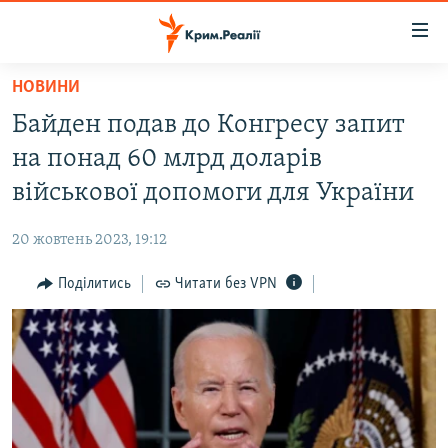
Доступність
посилання
Перейти
НОВИНИ
до
НОВИНИ
Байден подав до Конгресу запит
основного
ВОДА.КРИМ
матеріалу
на понад 60 млрд доларів
ВІДЕО ТА ФОТО
Перейти
військової допомоги для України
до
ПОЛІТИКА
основної
20 жовтень 2023, 19:12
БЛОГИ
навігації
Перейти
Поділитись
Читати без VPN
ПОГЛЯД
до
ІНТЕРВ'Ю
пошуку
ВСЕ ЗА ДЕНЬ
СПЕЦПРОЕКТИ
ЯК ОБІЙТИ БЛОКУВАННЯ
ДЕПОРТАЦІЯ