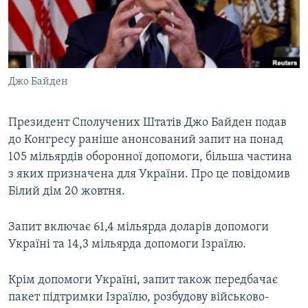
ВІДЕОУРОКИ «ELIFBE»
Русский
СВІДЧЕННЯ ОКУПАЦІЇ
Qırımtatar
УКРАЇНСЬКА ПРОБЛЕМА КРИМУ
Джо Байден
ДОЛУЧАЙСЯ!
ІНФОГРАФІКА
Президент Сполучених Штатів Джо Байден подав
до Конгресу раніше анонсований запит на понад
Усі сайти RFE/RL
105 мільярдів оборонної допомоги, більша частина
з яких призначена для України. Про це повідомив
Білий дім 20 жовтня.
Запит включає 61,4 мільярда доларів допомоги
Україні та 14,3 мільярда допомоги Ізраїлю.
Крім допомоги Україні, запит також передбачає
пакет підтримки Ізраїлю, розбудову військово-