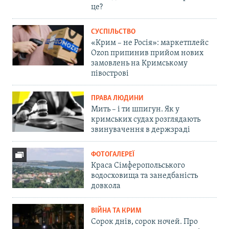
це?
СУСПІЛЬСТВО
«Крим – не Росія»: маркетплейс
Ozon припинив прийом нових
замовлень на Кримському
півострові
ПРАВА ЛЮДИНИ
Мить – і ти шпигун. Як у
кримських судах розглядають
звинувачення в держзраді
ФОТОГАЛЕРЕЇ
Краса Сімферопольського
водосховища та занедбаність
довкола
ВІЙНА ТА КРИМ
Сорок днів, сорок ночей. Про