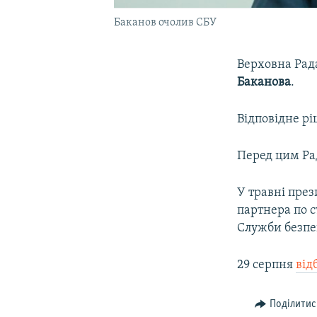
Баканов очолив СБУ
Верховна Рад
Баканова
.
Відповідне рі
Перед цим Рад
У травні пре
партнера по 
Служби безпек
29 серпня
від
Поділитис