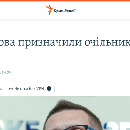
ова призначили очільни
 19:23
ь
Читати без VPN