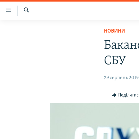
Доступність
посилання
Шукати
Перейти
НОВИНИ
НОВИНИ
до
ВОДА.КРИМ
основного
Бакан
матеріалу
ВІДЕО ТА ФОТО
Перейти
СБУ
ПОЛІТИКА
до
основної
БЛОГИ
29 серпень 2019,
навігації
ПОГЛЯД
Перейти
до
ІНТЕРВ'Ю
Поділитис
пошуку
ВСЕ ЗА ДЕНЬ
СПЕЦПРОЕКТИ
ЯК ОБІЙТИ БЛОКУВАННЯ
ДЕПОРТАЦІЯ