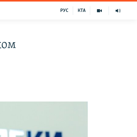
РУС
КТА
ком