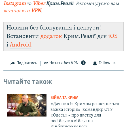
Instagram
та
Viber
Крим.Реалії
. Ре
комендуємо вам
встановити
VPN
.
Новини без блокування і цензури!
Встановити
додаток
Крим.Реалії для
iOS
і
Android
.
Поділитись
Читати без VPN
Follow us
Читайте також
ВІЙНА ТА КРИМ
«Для них із Кримом розпочнеться
важка історія»: командир ОТУ
«Одеса» – про пастку для
російських військ на
Кінбурнській косі