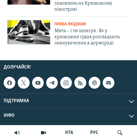
замовлень на Кримському
півострові
ПРАВА ЛЮДИНИ
Мить – і ти шпигун. Як у
кримських судах розглядають
звинувачення в держзраді
ДОЛУЧАЙСЯ!
ПІДТРИМКА
ІНФО
© Крим.Реалії, 2026 | Усі права застережено.
КТА
РУС