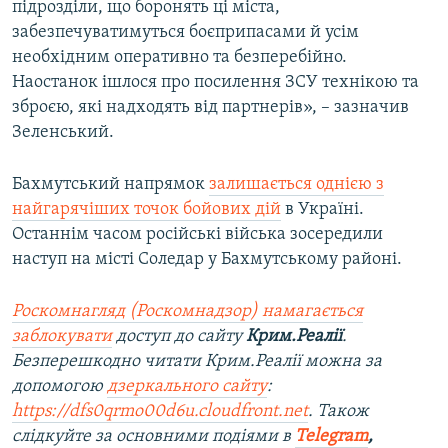
підрозділи, що боронять ці міста,
забезпечуватимуться боєприпасами й усім
необхідним оперативно та безперебійно.
Наостанок ішлося про посилення ЗСУ технікою та
зброєю, які надходять від партнерів», – зазначив
Зеленський.
Бахмутський напрямок
залишається однією з
найгарячіших точок бойових дій
в Україні.
Останнім часом російські війська зосередили
наступ на місті Соледар у Бахмутському районі.
Роскомнагляд (Роскомнадзор) намагається
заблокувати
доступ до сайту
Крим.Реалії
.
Безперешкодно читати Крим.Реалії можна за
допомогою
дзеркального сайту
:
https://dfs0qrmo00d6u.cloudfront.net
. Також
слідкуйте за основними подіями в
Telegram
,