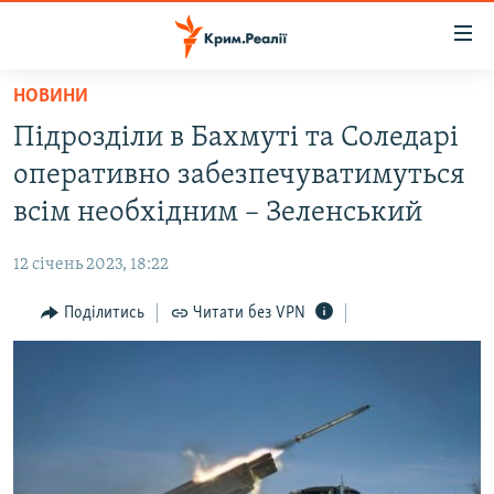
Доступність
посилання
Перейти
НОВИНИ
до
НОВИНИ
Підрозділи в Бахмуті та Соледарі
основного
ВОДА.КРИМ
матеріалу
оперативно забезпечуватимуться
ВІДЕО ТА ФОТО
Перейти
всім необхідним – Зеленський
до
ПОЛІТИКА
основної
12 січень 2023, 18:22
БЛОГИ
навігації
Перейти
Поділитись
Читати без VPN
ПОГЛЯД
до
ІНТЕРВ'Ю
пошуку
ВСЕ ЗА ДЕНЬ
СПЕЦПРОЕКТИ
ЯК ОБІЙТИ БЛОКУВАННЯ
ДЕПОРТАЦІЯ