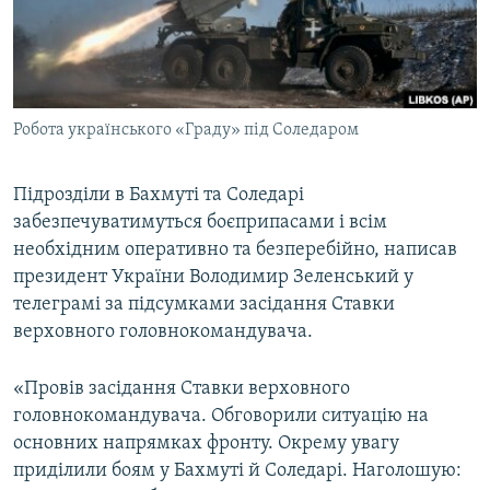
ВІДЕОУРОКИ «ELIFBE»
Русский
СВІДЧЕННЯ ОКУПАЦІЇ
Qırımtatar
УКРАЇНСЬКА ПРОБЛЕМА КРИМУ
Робота українського «Граду» під Соледаром
ДОЛУЧАЙСЯ!
ІНФОГРАФІКА
Підрозділи в Бахмуті та Соледарі
забезпечуватимуться боєприпасами і всім
Усі сайти RFE/RL
необхідним оперативно та безперебійно, написав
президент України Володимир Зеленський у
телеграмі за підсумками засідання Ставки
верховного головнокомандувача.
«Провів засідання Ставки верховного
головнокомандувача. Обговорили ситуацію на
основних напрямках фронту. Окрему увагу
приділили боям у Бахмуті й Соледарі. Наголошую: