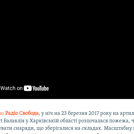
ло
Радіо Свобода
, у ніч на 23 березня 2017 року на арт
ті Балаклія у Харківській області розпочалася пожежа, 
увати снаряди, що зберігалися на складах. Масштабну