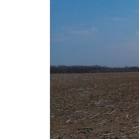
ВІДЕОУРОКИ «ELIFBE»
СВІДЧЕННЯ ОКУПАЦІЇ
УКРАЇНСЬКА ПРОБЛЕМА КРИМУ
ІНФОГРАФІКА