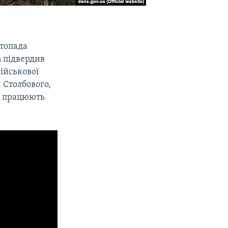
стопада
а
підвердив
військової
 Столбового,
же працюють