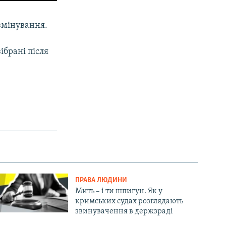
озмінування.
ібрані після
ПРАВА ЛЮДИНИ
Мить – і ти шпигун. Як у
кримських судах розглядають
звинувачення в держзраді