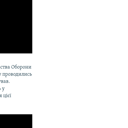
рства Оборони
у проводились
ував.
 у
 цієї