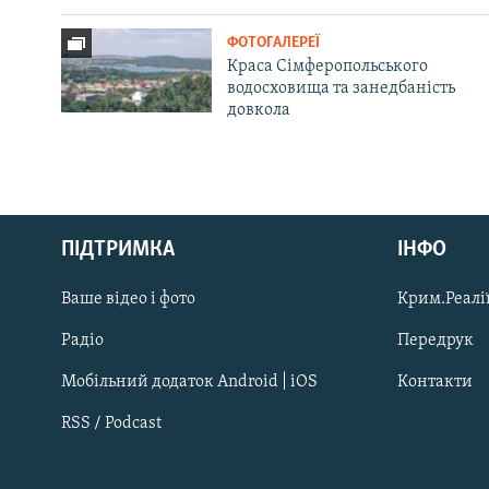
ФОТОГАЛЕРЕЇ
Краса Сімферопольського
водосховища та занедбаність
довкола
Русский
ПІДТРИМКА
ІНФО
Qırımtatar
Ваше відео і фото
Крим.Реалії
ДОЛУЧАЙСЯ!
Радіо
Передрук
Мобільний додаток Android | iOS
Контакти
RSS / Podcast
Усі сайти RFE/RL