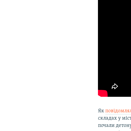
Як
повідомля
складах у міс
почали детон