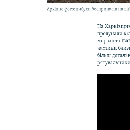
Архівне фото: вибухи боєприпасів на вій
На Харківщині
пролунали кі
мер міста
Іва
частини близь
більш детальн
рятувальники,