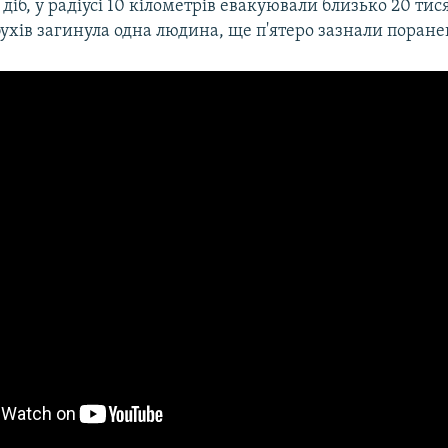
 діб, у радіусі 10 кілометрів евакуювали близько 20 тис
ухів загинула одна людина, ще п'ятеро зазнали поране