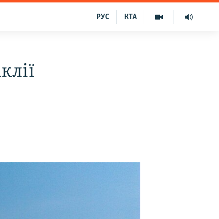
РУС
КТА
клії