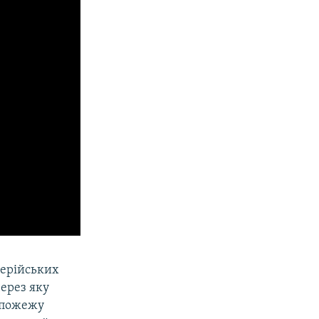
илерійських
через яку
 пожежу