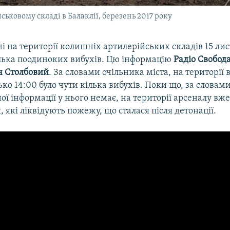
ськовому складі в Балаклії, березень 2017 року
 на території колишніх артилерійських складів 15 ли
лька поодиноких вибухів. Цю інформацію
Радіо Свобод
н Столбовий
. За словами очільника міста, на території 
ко 14:00 було чути кілька вибухів. Поки що, за словами
ої інформації у нього немає, на території арсеналу в
 які ліквідують пожежу, що сталася після детонації.