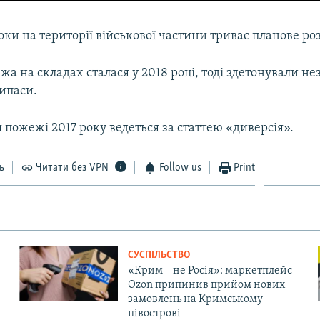
оки на території військової частини триває планове р
а на складах сталася у 2018 році, тоді здетонували нез
ипаси.
 пожежі 2017 року ведеться за статтею «диверсія».
ь
Читати без VPN
Follow us
Print
СУСПІЛЬСТВО
«Крим – не Росія»: маркетплейс
Ozon припинив прийом нових
замовлень на Кримському
півострові