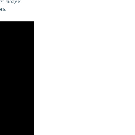
яч людей.
нь.