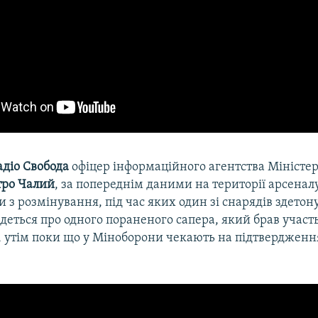
адіо Свобода
офіцер інформаційного агентства Міністе
ро Чалий
, за попереднім даними на території арсенал
и з розмінування, під час яких один зі снарядів здетон
еться про одного пораненого сапера, який брав участь
, утім поки що у Міноборони чекають на підтвердження