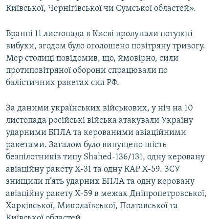
Київської, Чернігівської чи Сумської областей».
Вранці 11 листопада в Києві пролунали потужні
вибухи, згодом було оголошено повітряну тривогу.
Мер столиці повідомив, що, ймовірно, сили
протиповітряної оборони спрацювали по
балістичних ракетах сил РФ.
За даними українських військових, у ніч на 10
листопада
російські війська атакували Україну
ударними БПЛА та керованими авіаційними
ракетами. Загалом було випущено шість
безпілотників типу Shahed-136/131, одну керовану
авіаційну ракету Х-31 та одну КАР Х-59. ЗСУ
знищили п’ять ударних БПЛА та одну керовану
авіаційну ракету Х-59 в межах Дніпропетровської,
Харківської, Миколаївської, Полтавської та
Київської областей.