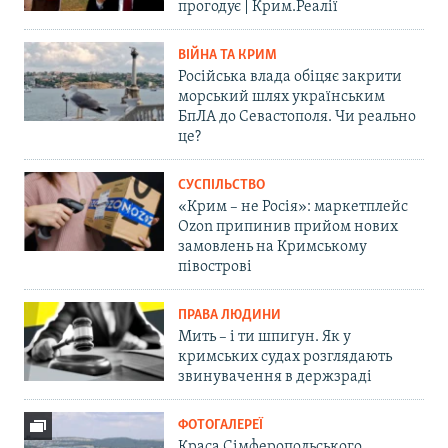
прогодує | Крим.Реалії
ВІЙНА ТА КРИМ
Російська влада обіцяє закрити
морський шлях українським
БпЛА до Севастополя. Чи реально
це?
СУСПІЛЬСТВО
«Крим – не Росія»: маркетплейс
Ozon припинив прийом нових
замовлень на Кримському
півострові
ПРАВА ЛЮДИНИ
Мить – і ти шпигун. Як у
кримських судах розглядають
звинувачення в держзраді
ФОТОГАЛЕРЕЇ
Краса Сімферопольського