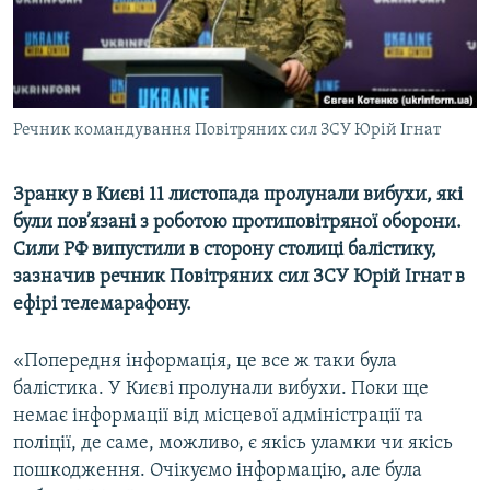
ВІДЕОУРОКИ «ELIFBE»
Русский
СВІДЧЕННЯ ОКУПАЦІЇ
Qırımtatar
УКРАЇНСЬКА ПРОБЛЕМА КРИМУ
Речник командування Повітряних сил ЗСУ Юрій Ігнат
ДОЛУЧАЙСЯ!
ІНФОГРАФІКА
Зранку в Києві 11 листопада пролунали вибухи, які
були пов’язані з роботою протиповітряної оборони.
Усі сайти RFE/RL
Сили РФ випустили в сторону столиці балістику,
зазначив речник Повітряних сил ЗСУ Юрій Ігнат в
ефірі телемарафону.
«Попередня інформація, це все ж таки була
балістика. У Києві пролунали вибухи. Поки ще
немає інформації від місцевої адміністрації та
поліції, де саме, можливо, є якісь уламки чи якісь
пошкодження. Очікуємо інформацію, але була