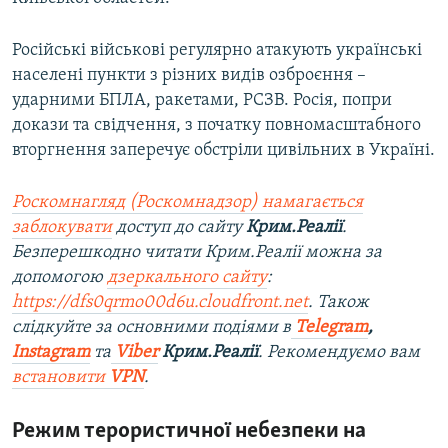
Російські військові регулярно атакують українські
населені пункти з різних видів озброєння –
ударними БПЛА, ракетами, РСЗВ. Росія, попри
докази та свідчення, з початку повномасштабного
вторгнення заперечує обстріли цивільних в Україні.
Роскомнагляд (Роскомнадзор) намагається
заблокувати
доступ до сайту
Крим.Реалії
.
Безперешкодно читати Крим.Реалії можна за
допомогою
дзеркального сайту
:
https://dfs0qrmo00d6u.cloudfront.net
. Також
слідкуйте за основними подіями в
Telegram
,
Instagram
та
Viber
Крим.Реалії
. Рекомендуємо вам
встановити
VPN
.