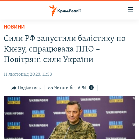
Доступність
посилання
Перейти
НОВИНИ
до
НОВИНИ
Сили РФ запустили балістику по
основного
ВОДА.КРИМ
матеріалу
Києву, спрацювала ППО –
ВІДЕО ТА ФОТО
Перейти
Повітряні сили України
до
ПОЛІТИКА
основної
11 листопад 2023, 11:33
БЛОГИ
навігації
Перейти
Поділитись
Читати без VPN
ПОГЛЯД
до
ІНТЕРВ'Ю
пошуку
ВСЕ ЗА ДЕНЬ
СПЕЦПРОЕКТИ
ЯК ОБІЙТИ БЛОКУВАННЯ
ДЕПОРТАЦІЯ