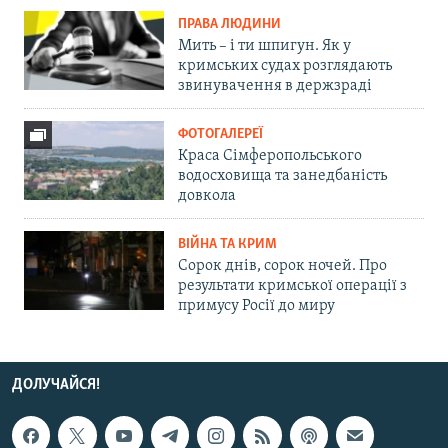
ПРАВА ЛЮДИНИ
Мить – і ти шпигун. Як у
кримських судах розглядають
звинувачення в держзраді
ФОТОГАЛЕРЕЇ
Краса Сімферопольського
водосховища та занедбаність
довкола
ВІЙНА ТА КРИМ
Сорок днів, сорок ночей. Про
результати кримської операції з
примусу Росії до миру
ДОЛУЧАЙСЯ!