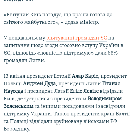
«Квітучий Київ нагадує, що країна готова до
світлого майбутнього», – додав міністр.
У нещодавньому
опитуванні громадян ЄС
на
запитання щодо згоди стосовно вступу України в
ЄС, відповідь «повністю підтримую» дали 58%
громадян Литви.
13 квітня президент Естонії
Алар Каріс
, президент
Польщі
Анджей Дуда
, президент Литви
Гітанас
Науседа
і президент Латвії
Егілс Левітс
відвідали
Київ, де зустрілися з президентом
Володимиром
Зеленським
та іншими посадовцями і засвідчили
підтримку України. Також президенти країн Балтії
та Польщі відвідали зруйновану військами РФ
Бородянку.