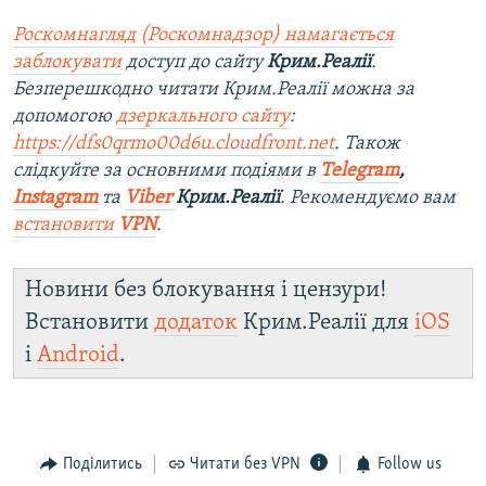
Роскомнагляд (Роскомнадзор) намагається
заблокувати
доступ до сайту
Крим.Реалії
.
Безперешкодно читати Крим.Реалії можна за
допомогою
дзеркального сайту
:
https://dfs0qrmo00d6u.cloudfront.net
. Також
слідкуйте за основними подіями в
Telegram
,
Instagram
та
Viber
Крим.Реалії
. Рекомендуємо вам
встановити
VPN
.
Новини без блокування і цензури!
Встановити
додаток
Крим.Реалії для
iOS
і
Android
.
Поділитись
Читати без VPN
Follow us