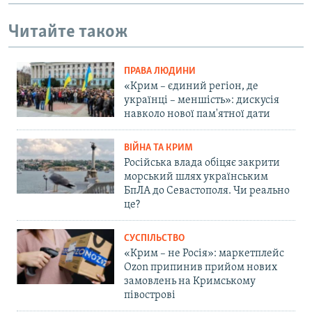
Читайте також
ПРАВА ЛЮДИНИ
«Крим – єдиний регіон, де
українці – меншість»: дискусія
навколо нової пам'ятної дати
ВІЙНА ТА КРИМ
Російська влада обіцяє закрити
морський шлях українським
БпЛА до Севастополя. Чи реально
це?
СУСПІЛЬСТВО
«Крим – не Росія»: маркетплейс
Ozon припинив прийом нових
замовлень на Кримському
півострові