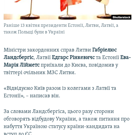
ВІДЕОУРОКИ «ELIFBE»
Русский
СВІДЧЕННЯ ОКУПАЦІЇ
Qırımtatar
Раніше 13 квітня президенти Естонії, Литви, Латвії, а
УКРАЇНСЬКА ПРОБЛЕМА КРИМУ
також Польщі були в Україні
ДОЛУЧАЙСЯ!
ІНФОГРАФІКА
Міністри закордонних справ Литви
Габріелюс
Ландсбергіс
, Латвії
Едгарс Рінкевичс
та Естонії
Ева-
Марія Лійметс
приїхали до Києва, повідомив у
Усі сайти RFE/RL
твіттері очільник МЗС Литви.
«Відвідуємо Київ разом із колегами з Латвії та
Естонії», – написав він.
За словами Ландсбергіса, цього разу сторони
обговорять відбудову України, а також питання про
набуття Україною статусу країни-кандидата на
вступ до ЄС.