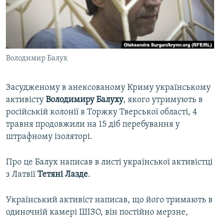
ВІДЕОУРОКИ «ELIFBE»
Русский
СВІДЧЕННЯ ОКУПАЦІЇ
Qırımtatar
УКРАЇНСЬКА ПРОБЛЕМА КРИМУ
Володимир Балух
ДОЛУЧАЙСЯ!
ІНФОГРАФІКА
Засудженому в анексованому Криму українському
активісту
Володимиру Балуху
, якого утримують в
Усі сайти RFE/RL
російській колонії в Торжку Тверської області, 4
травня продовжили на 15 діб перебування у
штрафному ізоляторі.
Про це Балух написав в листі української активістці
з Латвії
Тетяні Лазде
.
Український активіст написав, що його тримають в
одиночній камері ШІЗО, він постійно мерзне,