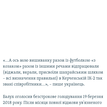
«...А ось мою вишиванку разом із футболкою «з
козаком» разом із іншими речами відпрацювали
(віджали, вкрали, присвоїли шахрайським шляхом
– всі визначення правильні) в Керченській ІК-2 так
звані співробітники...», – пише українець.
Балух оголосив безстрокове голодування 19 березня
2018 року. Після місяця повної відмови ув'язненого