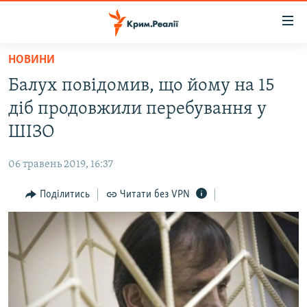
Доступність
посилання
Перейти
НОВИНИ
до
НОВИНИ
Балух повідомив, що йому на 15
основного
ВОДА.КРИМ
матеріалу
діб продовжили перебування у
ВІДЕО ТА ФОТО
Перейти
ШІЗО
до
ПОЛІТИКА
основної
06 травень 2019, 16:37
БЛОГИ
навігації
Перейти
Поділитись
Читати без VPN
ПОГЛЯД
до
ІНТЕРВ'Ю
пошуку
ВСЕ ЗА ДЕНЬ
СПЕЦПРОЕКТИ
ЯК ОБІЙТИ БЛОКУВАННЯ
ДЕПОРТАЦІЯ