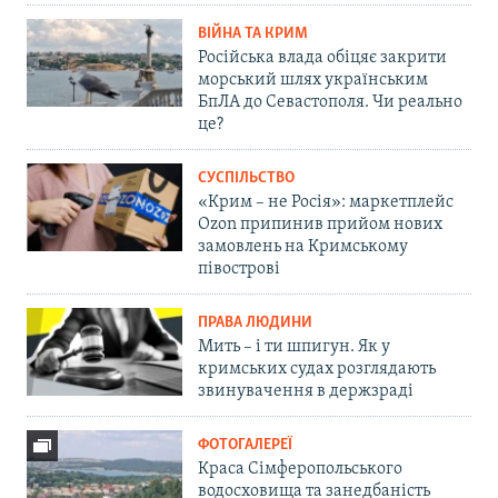
ВІЙНА ТА КРИМ
Російська влада обіцяє закрити
морський шлях українським
БпЛА до Севастополя. Чи реально
це?
СУСПІЛЬСТВО
«Крим – не Росія»: маркетплейс
Ozon припинив прийом нових
замовлень на Кримському
півострові
ПРАВА ЛЮДИНИ
Мить – і ти шпигун. Як у
кримських судах розглядають
звинувачення в держзраді
ФОТОГАЛЕРЕЇ
Краса Сімферопольського
водосховища та занедбаність