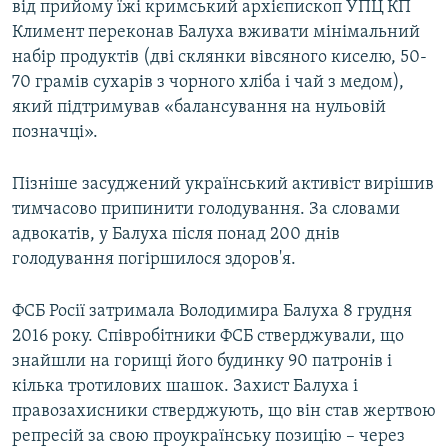
від прийому їжі кримський архієпископ УПЦ КП
Климент переконав Балуха вживати мінімальний
набір продуктів (дві склянки вівсяного киселю, 50-
70 грамів сухарів з чорного хліба і чай з медом),
який підтримував «балансування на нульовій
позначці».
Пізніше засуджений український активіст вирішив
тимчасово припинити голодування. За словами
адвокатів, у Балуха після понад 200 днів
голодування погіршилося здоров'я.
ФСБ Росії затримала Володимира Балуха 8 грудня
2016 року. Співробітники ФСБ стверджували, що
знайшли на горищі його будинку 90 патронів і
кілька тротилових шашок. Захист Балуха і
правозахисники стверджують, що він став жертвою
репресій за свою проукраїнську позицію – через