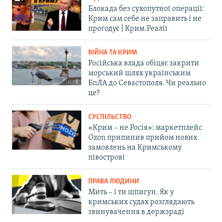
Блокада без сухопутної операції:
Крим сам себе не заправить і не
прогодує | Крим.Реалії
ВІЙНА ТА КРИМ
Російська влада обіцяє закрити
морський шлях українським
БпЛА до Севастополя. Чи реально
це?
СУСПІЛЬСТВО
«Крим – не Росія»: маркетплейс
Ozon припинив прийом нових
замовлень на Кримському
півострові
ПРАВА ЛЮДИНИ
Мить – і ти шпигун. Як у
кримських судах розглядають
звинувачення в держзраді