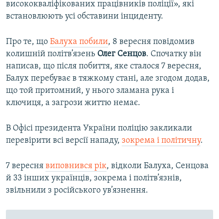
висококваліфікованих працівників поліції», які
встановлюють усі обставини інциденту.
Про те, що
Балуха побили
, 8 вересня повідомив
колишній політв’язень
Олег Сенцов
. Спочатку він
написав, що після побиття, яке сталося 7 вересня,
Балух перебуває в тяжкому стані, але згодом додав,
що той притомний, у нього зламана рука і
ключиця, а загрози життю немає.
В Офісі президента України поліцію закликали
перевірити всі версії нападу,
зокрема і політичну
.
7 вересня
виповнився рік
, відколи Балуха, Сенцова
й 33 інших українців, зокрема і політв’язнів,
звільнили з російського ув’язнення.