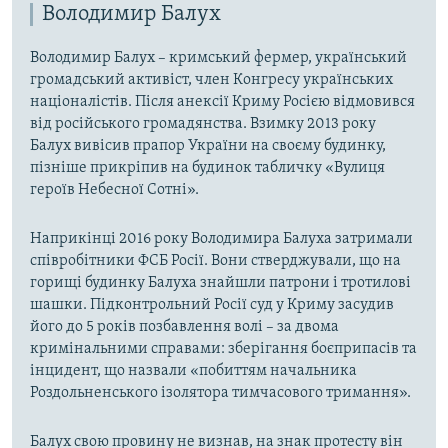
Володимир Балух
Володимир Балух – кримський фермер, український
громадський активіст, член Конгресу українських
націоналістів. Після анексії Криму Росією відмовився
від російського громадянства. Взимку 2013 року
Балух вивісив прапор України на своєму будинку,
пізніше прикріпив на будинок табличку «Вулиця
героїв Небесної Сотні».
Наприкінці 2016 року Володимира Балуха затримали
співробітники ФСБ Росії. Вони стверджували, що на
горищі будинку Балуха знайшли патрони і тротилові
шашки. Підконтрольний Росії суд у Криму засудив
його до 5 років позбавлення волі – за двома
кримінальними справами: зберігання боєприпасів та
інцидент, що назвали «побиттям начальника
Роздольненського ізолятора тимчасового тримання».
Балух свою провину не визнав, на знак протесту він