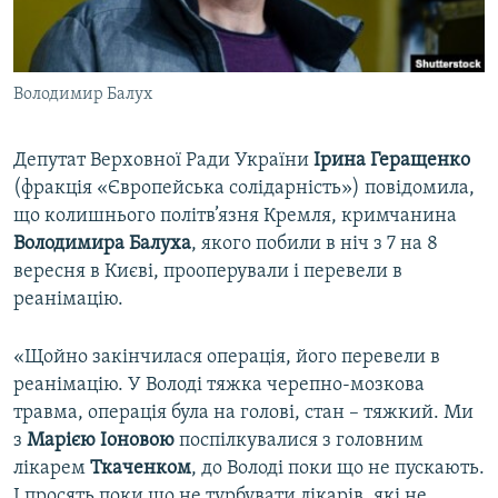
ВІДЕОУРОКИ «ELIFBE»
Русский
СВІДЧЕННЯ ОКУПАЦІЇ
Qırımtatar
Володимир Балух
УКРАЇНСЬКА ПРОБЛЕМА КРИМУ
ДОЛУЧАЙСЯ!
ІНФОГРАФІКА
Депутат Верховної Ради України
Ірина Геращенко
(фракція «Європейська солідарність») повідомила,
що колишнього політв’язня Кремля, кримчанина
Усі сайти RFE/RL
Володимира Балуха
, якого побили в ніч з 7 на 8
вересня в Києві, прооперували і перевели в
реанімацію.
«Щойно закінчилася операція, його перевели в
реанімацію. У Володі тяжка черепно-мозкова
травма, операція була на голові, стан – тяжкий. Ми
з
Марією Іоновою
поспілкувалися з головним
лікарем
Ткаченком
, до Володі поки що не пускають.
І просять поки що не турбувати лікарів, які не