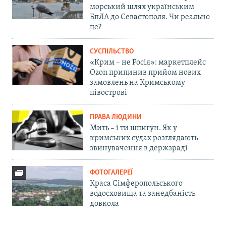
морський шлях українським
БпЛА до Севастополя. Чи реально
це?
СУСПІЛЬСТВО
«Крим – не Росія»: маркетплейс
Ozon припинив прийом нових
замовлень на Кримському
півострові
ПРАВА ЛЮДИНИ
Мить – і ти шпигун. Як у
кримських судах розглядають
звинувачення в держзраді
ФОТОГАЛЕРЕЇ
Краса Сімферопольського
водосховища та занедбаність
довкола