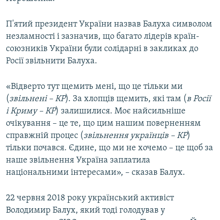
П'ятий президент України назвав Балуха символом
незламності і зазначив, що багато лідерів країн-
союзників України були солідарні в закликах до
Росії звільнити Балуха.
«Відверто тут щемить мені, що це тільки ми
(
звільнені – КР
). За хлопців щемить, які там (
в Росії
і Криму – КР
) залишилися. Моє найсильніше
очікування – це те, що цим нашим поверненням
справжній процес (
звільнення українців – КР
)
тільки почався. Єдине, що ми не хочемо – це щоб за
наше звільнення Україна заплатила
національними інтересами», – сказав Балух.
22 червня 2018 року український активіст
Володимир Балух, який тоді голодував у