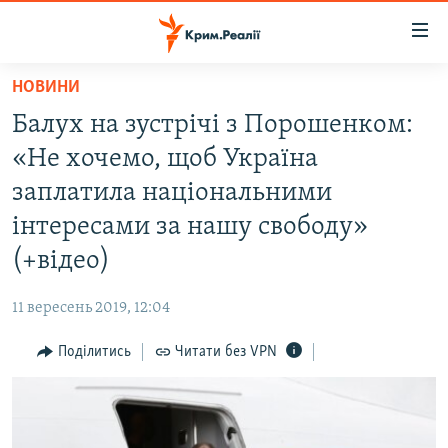
Доступність
посилання
Перейти
НОВИНИ
до
НОВИНИ
Балух на зустрічі з Порошенком:
основного
ВОДА.КРИМ
матеріалу
«Не хочемо, щоб Україна
ВІДЕО ТА ФОТО
Перейти
заплатила національними
до
ПОЛІТИКА
інтересами за нашу свободу»
основної
БЛОГИ
навігації
(+відео)
Перейти
ПОГЛЯД
до
11 вересень 2019, 12:04
ІНТЕРВ'Ю
пошуку
Поділитись
Читати без VPN
ВСЕ ЗА ДЕНЬ
СПЕЦПРОЕКТИ
ЯК ОБІЙТИ БЛОКУВАННЯ
ДЕПОРТАЦІЯ