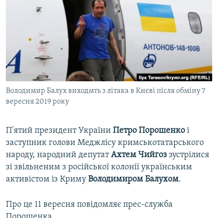
ВІДЕОУРОКИ «ELIFBE»
Русский
СВІДЧЕННЯ ОКУПАЦІЇ
Qırımtatar
УКРАЇНСЬКА ПРОБЛЕМА КРИМУ
ДОЛУЧАЙСЯ!
ІНФОГРАФІКА
Володимир Балух виходмть з літака в Києві після обміну 7
вересня 2019 року
Усі сайти RFE/RL
П'ятий президент України
Петро Порошенко
і
заступник голови Меджлісу кримськотатарського
народу, народний депутат
Ахтем Чийгоз
зустрілися
зі звільненим з російської колонії українським
активістом із Криму
Володимиром Балухом
.
Про це 11 вересня повідомляє прес-служба
Порошенка.