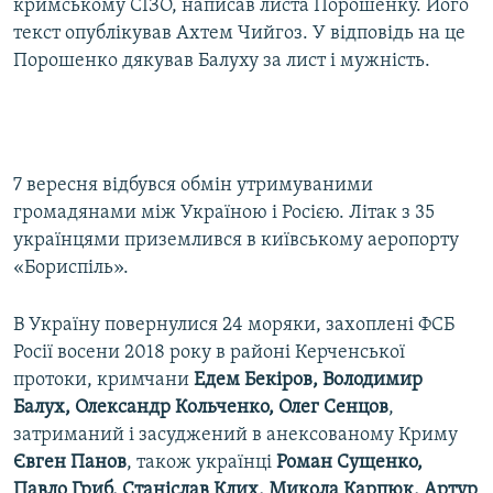
кримському СІЗО, написав листа Порошенку. Його
текст опублікував Ахтем Чийгоз. У відповідь на це
Порошенко дякував Балуху за лист і мужність.
7 вересня відбувся обмін утримуваними
громадянами між Україною і Росією. Літак з 35
українцями приземлився в київському аеропорту
«Бориспіль».
В Україну повернулися 24 моряки, захоплені ФСБ
Росії восени 2018 року в районі Керченської
протоки, кримчани
Едем Бекіров, Володимир
Балух, Олександр Кольченко, Олег Сенцов
,
затриманий і засуджений в анексованому Криму
Євген Панов
, також українці
Роман Сущенко,
Павло Гриб, Станіслав Клих, Микола Карпюк, Артур