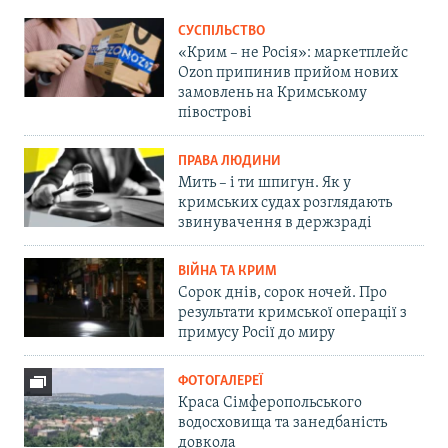
СУСПІЛЬСТВО
«Крим – не Росія»: маркетплейс
Ozon припинив прийом нових
замовлень на Кримському
півострові
ПРАВА ЛЮДИНИ
Мить – і ти шпигун. Як у
кримських судах розглядають
звинувачення в держзраді
ВІЙНА ТА КРИМ
Сорок днів, сорок ночей. Про
результати кримської операції з
примусу Росії до миру
ФОТОГАЛЕРЕЇ
Краса Сімферопольського
водосховища та занедбаність
довкола