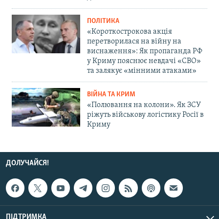
ПОЛІТИКА
«Короткострокова акція
перетворилася на війну на
виснаження»: Як пропаганда РФ
у Криму пояснює невдачі «СВО»
та залякує «мінними атаками»
ВІЙНА ТА КРИМ
«Полювання на колони». Як ЗСУ
ріжуть військову логістику Росії в
Криму
ДОЛУЧАЙСЯ!
ПІДТРИМКА