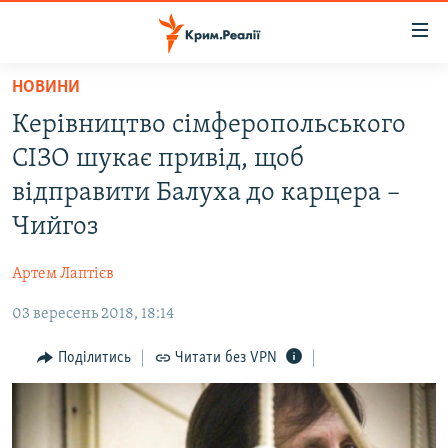
Доступність
посилання
Перейти
НОВИНИ
до
НОВИНИ
Керівництво сімферопольського
основного
ВОДА.КРИМ
матеріалу
СІЗО шукає привід, щоб
ВІДЕО ТА ФОТО
Перейти
відправити Балуха до карцера –
до
ПОЛІТИКА
Чийгоз
основної
БЛОГИ
навігації
Артем Лаптієв
Перейти
ПОГЛЯД
до
03 вересень 2018, 18:14
ІНТЕРВ'Ю
пошуку
ВСЕ ЗА ДЕНЬ
Поділитись
Читати без VPN
СПЕЦПРОЕКТИ
ЯК ОБІЙТИ БЛОКУВАННЯ
ДЕПОРТАЦІЯ