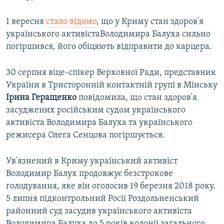
1 вересня
стало відомо
, що у Криму стан здоров'я
українського активістаВолодимира Балуха сильно
погіршився, його обіцяють відправити до карцера.
​30 серпня віце-спікер Верховної Ради, представник
України в Тристоронній контактній групі в Мінську
Ірина Геращенко
повідомила, що стан здоров'я
засуджених російським судом українського
активіста Володимира Балуха та українського
режисера Олега Сенцова погіршується.
Ув'язнений в Криму український активіст
Володимир Балух продовжує безстрокове
голодування, яке він оголосив 19 березня 2018 року.
5 липня підконтрольний Росії Роздольненський
районний суд засудив українського активіста
Володимира Балуха до 5 років колонії загального