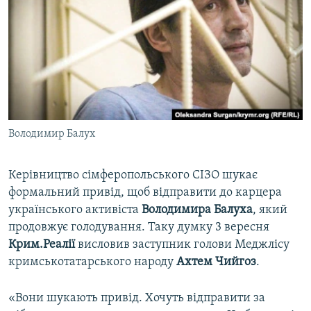
ВІДЕОУРОКИ «ELIFBE»
Русский
СВІДЧЕННЯ ОКУПАЦІЇ
Qırımtatar
УКРАЇНСЬКА ПРОБЛЕМА КРИМУ
ДОЛУЧАЙСЯ!
ІНФОГРАФІКА
Володимир Балух
Усі сайти RFE/RL
Керівництво сімферопольського СІЗО шукає
формальний привід, щоб відправити до карцера
українського активіста
Володимира Балуха
, який
продовжує голодування. Таку думку 3 вересня
Крим.Реалії
висловив заступник голови Меджлісу
кримськотатарського народу
Ахтем Чийгоз
.
«Вони шукають привід. Хочуть відправити за