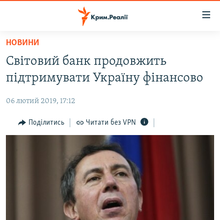
Доступність
посилання
Перейти
НОВИНИ
до
НОВИНИ
Світовий банк продовжить
основного
ВОДА.КРИМ
матеріалу
підтримувати Україну фінансово
ВІДЕО ТА ФОТО
Перейти
до
06 лютий 2019, 17:12
ПОЛІТИКА
основної
БЛОГИ
Поділитись
Читати без VPN
навігації
Перейти
ПОГЛЯД
до
ІНТЕРВ'Ю
пошуку
ВСЕ ЗА ДЕНЬ
СПЕЦПРОЕКТИ
ЯК ОБІЙТИ БЛОКУВАННЯ
ДЕПОРТАЦІЯ