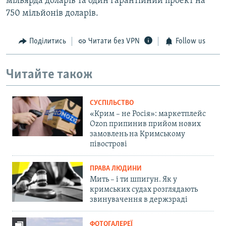
мільярда доларів та один гарантійний проект на
750 мільйонів доларів.
Поділитись
Читати без VPN
Follow us
Читайте також
СУСПІЛЬСТВО
«Крим – не Росія»: маркетплейс
Ozon припинив прийом нових
замовлень на Кримському
півострові
ПРАВА ЛЮДИНИ
Мить – і ти шпигун. Як у
кримських судах розглядають
звинувачення в держзраді
ФОТОГАЛЕРЕЇ