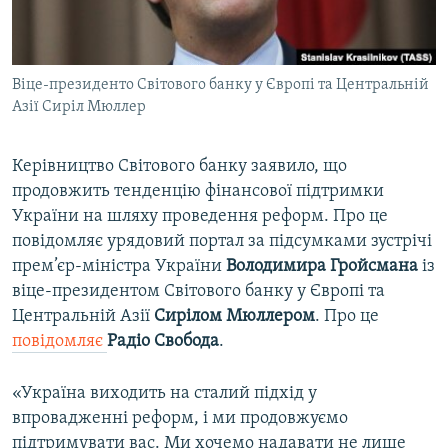
ВІДЕОУРОКИ «ELIFBE»
Русский
СВІДЧЕННЯ ОКУПАЦІЇ
Qırımtatar
Віце-президенто Світового банку у Європі та Центральній
УКРАЇНСЬКА ПРОБЛЕМА КРИМУ
Азії Сиріл Мюллер
ДОЛУЧАЙСЯ!
ІНФОГРАФІКА
Керівництво Світового банку заявило, що
продовжить тенденцію фінансової підтримки
України на шляху проведення реформ. Про це
Усі сайти RFE/RL
повідомляє урядовий портал за підсумками зустрічі
прем’єр-міністра України
Володимира Гройсмана
із
віце-президентом Світового банку у Європі та
Центральній Азії
Сирілом Мюллером
. Про це
повідомляє
Радіо Свобода
.
«Україна виходить на сталий підхід у
впровадженні реформ, і ми продовжуємо
підтримувати вас. Ми хочемо надавати не лише