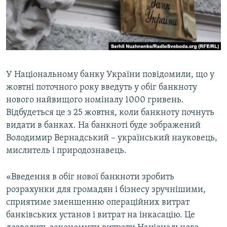
ВІДЕОУРОКИ «ELIFBE»
Русский
СВІДЧЕННЯ ОКУПАЦІЇ
Qırımtatar
УКРАЇНСЬКА ПРОБЛЕМА КРИМУ
ДОЛУЧАЙСЯ!
ІНФОГРАФІКА
У Національному банку України повідомили, що у
жовтні поточного року введуть у обіг банкноту
нового найвищого номіналу 1000 гривень.
Усі сайти RFE/RL
Відбудеться це з 25 жовтня, коли банкноту почнуть
видати в банках. На банкноті буде зображений
Володимир Вернадський – український науковець,
мислитель і природознавець.
«Введення в обіг нової банкноти зробить
розрахунки для громадян і бізнесу зручнішими,
сприятиме зменшенню операційних витрат
банківських установ і витрат на інкасацію. Це