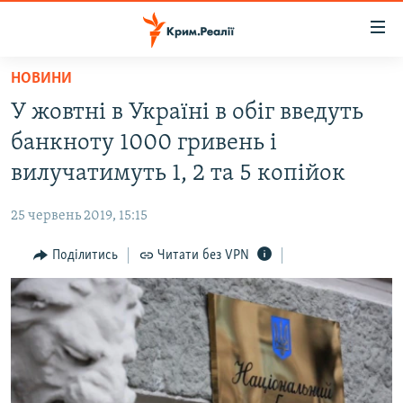
Доступність
посилання
Перейти
НОВИНИ
до
НОВИНИ
У жовтні в Україні в обіг введуть
основного
ВОДА.КРИМ
матеріалу
банкноту 1000 гривень і
ВІДЕО ТА ФОТО
Перейти
вилучатимуть 1, 2 та 5 копійок
до
ПОЛІТИКА
основної
25 червень 2019, 15:15
БЛОГИ
навігації
Перейти
Поділитись
Читати без VPN
ПОГЛЯД
до
ІНТЕРВ'Ю
пошуку
ВСЕ ЗА ДЕНЬ
СПЕЦПРОЕКТИ
ЯК ОБІЙТИ БЛОКУВАННЯ
ДЕПОРТАЦІЯ