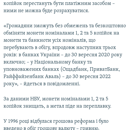
копійок перестануть бути платіжним засобом –
ними не можна буде розрахуватися.
«Громадяни зможуть без обмежень та безкоштовно
обміняти монети номіналами 1, 2 та 5 копійок на
монети та банкноти усіх номіналів, що
перебувають в обігу, впродовж наступних трьох
років: в банках України – до 30 вересня 2020 року
включно; – у Національному банку та
уповноважених банках (Ощадбанк, ПриватБанк,
Райффайзенбанк Аваль) – до 30 вересня 2022
року», – йдеться в повідомленні.
За даними НБУ, монети номіналами 1, 2 та 5
копійок знищать, а метал піде на переплавку.
У 1996 році відбулася грошова реформа і було
введено в обіг грошову валюту – гривню.