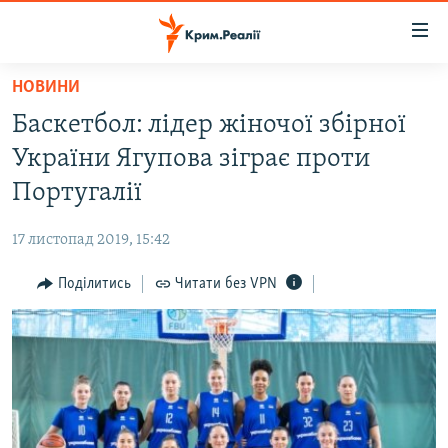
Доступність
посилання
Перейти
НОВИНИ
до
НОВИНИ
Баскетбол: лідер жіночої збірної
основного
ВОДА.КРИМ
матеріалу
України Ягупова зіграє проти
ВІДЕО ТА ФОТО
Перейти
Португалії
до
ПОЛІТИКА
основної
17 листопад 2019, 15:42
БЛОГИ
навігації
Перейти
Поділитись
Читати без VPN
ПОГЛЯД
до
ІНТЕРВ'Ю
пошуку
ВСЕ ЗА ДЕНЬ
СПЕЦПРОЕКТИ
ЯК ОБІЙТИ БЛОКУВАННЯ
ДЕПОРТАЦІЯ