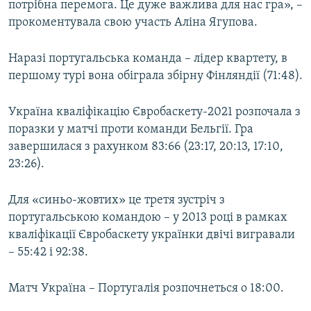
потрібна перемога. Це дуже важлива для нас гра», –
прокоментувала свою участь Аліна Ягупова.
Наразі португальська команда – лідер квартету, в
першому турі вона обіграла збірну Фінляндії (71:48).
Україна кваліфікацію Євробаскету-2021 розпочала з
поразки у матчі проти команди Бельгії. Гра
завершилася з рахунком 83:66 (23:17, 20:13, 17:10,
23:26).
Для «синьо-жовтих» це третя зустріч з
португальською командою – у 2013 році в рамках
кваліфікації Євробаскету українки двічі вигравали
– 55:42 і 92:38.
Матч Україна – Португалія розпочнеться о 18:00.