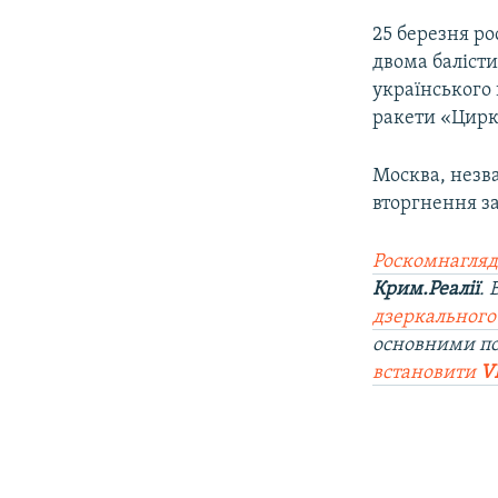
25 березня ро
двома баліст
українського 
ракети «Цирко
Москва, незв
вторгнення за
Роскомнагляд
Крим.Реалії
.
дзеркального
основними по
встановити
V