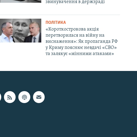
звинувачення в держзраді
ПОЛІТИКА
«Короткострокова акція
перетворилася на війну на
виснаження»: Як пропаганда РФ
у Криму пояснює невдачі «СВО»
та залякує «мінними атаками»