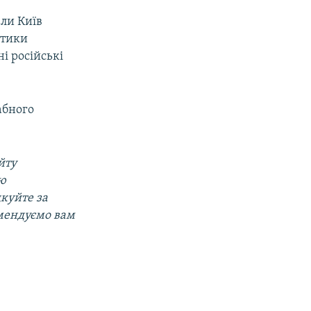
али Київ
ітики
і російські
абного
йту
ою
дкуйте за
омендуємо вам