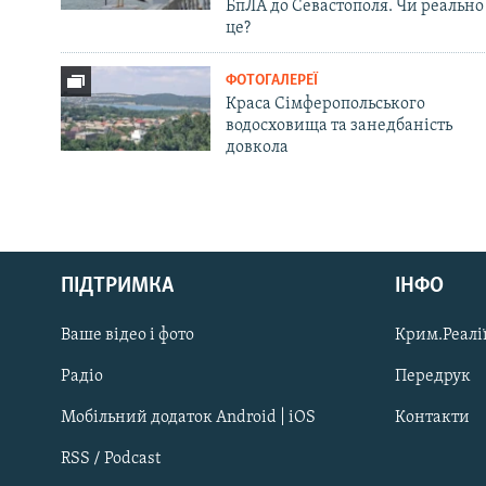
БпЛА до Севастополя. Чи реально
це?
ФОТОГАЛЕРЕЇ
Краса Сімферопольського
водосховища та занедбаність
довкола
Русский
Qırımtatar
ПІДТРИМКА
ІНФО
Ваше відео і фото
Крим.Реалії
ДОЛУЧАЙСЯ!
Радіо
Передрук
Мобільний додаток Android | iOS
Контакти
RSS / Podcast