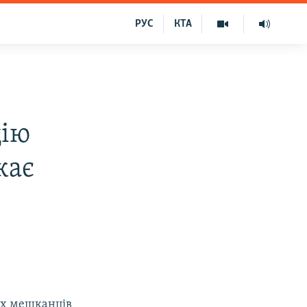
РУС
КТА
цію
кає
их мешканців