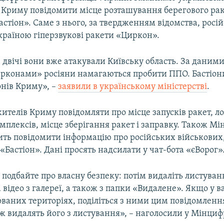
 Криму повідомити місце розташування берегового ра
стіон». Саме з нього, за твердженням відомства, росій
країною гіперзвукові ракети «Циркон».
вічі вони вже атакували Київську область. За даними
ирконами» росіяни намагаються пробити ППО. Бастіон
онів Криму», –
заявили в українському міністерстві
.
ителів Криму повідомляти про місце запусків ракет, л
мплексів, місце зберігання ракет і заправку. Також М
ить повідомити інформацію про російських військових,
«Бастіон». Дані просять надсилати у чат-бота «єВорог»
о подбайте про власну безпеку: потім видаліть листуван
а відео з галереї, а також з папки «Видалене». Якщо у ва
ованих територіях, поділіться з ними цим повідомленн
ж видалять його з листування», – наголосили у Мінци