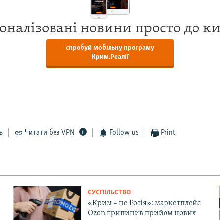
оналізовані новини просто до к
спробуй мобільну програму
Крим.Реалії
ь
Читати без VPN
Follow us
Print
СУСПІЛЬСТВО
«Крим – не Росія»: маркетплейс
Ozon припинив прийом нових