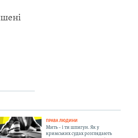
ишені
ПРАВА ЛЮДИНИ
Мить – і ти шпигун. Як у
кримських судах розглядають