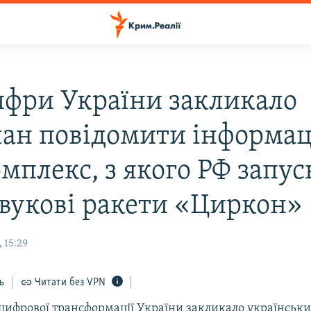
фри України закликало
ан повідомити інформа
мплекс, з якого РФ запус
звукові ракети «Циркон»
 15:29
ь
Читати без VPN
 цифрової трансформації України закликало українськ