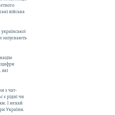
кетного
ські війська
 української
и запускають
окацію
інцифри
 які
.
ня з чат-
с є рідні чи
ям. І нехай
фри України.