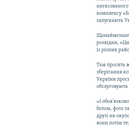
ВІДЕОУРОКИ «ELIFBE»
анексованого
СВІДЧЕННЯ ОКУПАЦІЇ
комплексу «Ба
запускають У
УКРАЇНСЬКА ПРОБЛЕМА КРИМУ
ІНФОГРАФІКА
Щонайменше д
розвідки, «Ц
із різних рай
Там просять ж
зберігання ко
України прос
обслуговують 
«І обов'язков
ботом, фото т
друзі на окуп
вони потім те