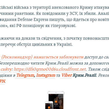
сійські війська з території анексованого Криму атакув
ичними ракетами. Як повідомили у ЗСУ, їх збили. Анал
видання Defense Express пишуть, що йдеться про новітн
н», які РФ позиціонує як гіперзвукові.
ажаючи на докази та свідчення, з початку повномасшт
перечує обстріл цивільних в Україні.
 (Роскомнадзор) намагається заблокувати
доступ до са
 Безперешкодно читати Крим.Реалії можна за допомог
 сайту
:
https://dfs0qrmo00d6u.cloudfront.net
. Також слі
діями в
Telegram
,
Instagram
та
Viber
Крим.Реалії
. Рек
PN
.