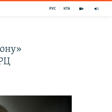
РУС
КТА
йону»
КРЦ