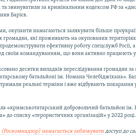
 та звинуватили за кримінальним кодексом РФ за «ди
чнив Барієв.
ами, окупанти намагаються залякувати більше проукра
 громадян, які проживають на окупованих територіях
продемонструвати ефективну роботу спецслужб Росії, а
ред своїм командуванням, що вони активно працюють у
совано десятки випадків переслідування громадян за 
атарському батальйоні ім. Номана Челебіджіхана». Ба
тримали реальні терміни і вже відбувають покарання 
есла «кримськотатарський добровольчий батальйон ім.
» до списку «терористичних організацій» у 2022 році
 (Роскомнадзор) намагається заблокувати
доступ до са