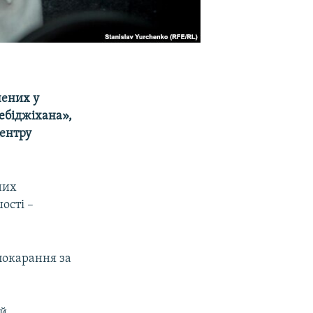
чених у
ебіджіхана»,
Центру
них
ості –
покарання за
ей