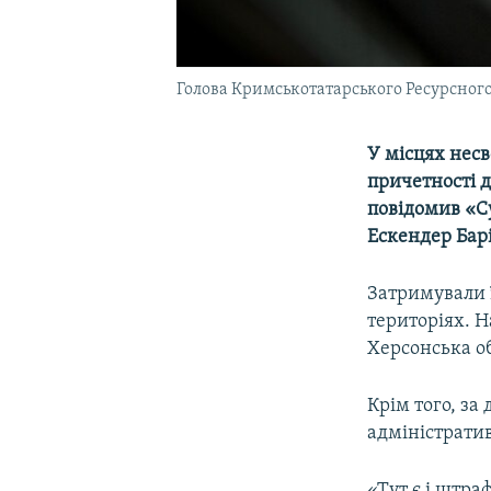
Голова Кримськотатарського Ресурсного
У місцях нес
причетності 
повідомив «С
Ескендер Барі
Затримували ї
територіях. Н
Херсонська об
Крім того, за
адміністрати
«Тут є і штра