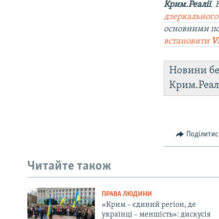
Крим.Реалії
.
дзеркального
основними по
встановити
V
Новини бе
Крим.Реал
Поділитис
Читайте також
ПРАВА ЛЮДИНИ
«Крим – єдиний регіон, де
українці – меншість»: дискусія