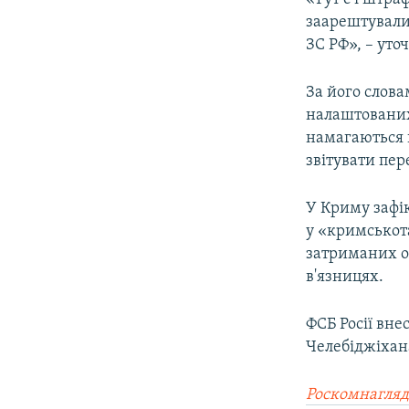
заарештували
ЗС РФ», – уто
За його слов
налаштованих
намагаються 
звітувати пе
У Криму зафік
у «кримськот
затриманих о
в'язницях.
ФСБ Росії вн
Челебіджіхана
Роскомнагляд