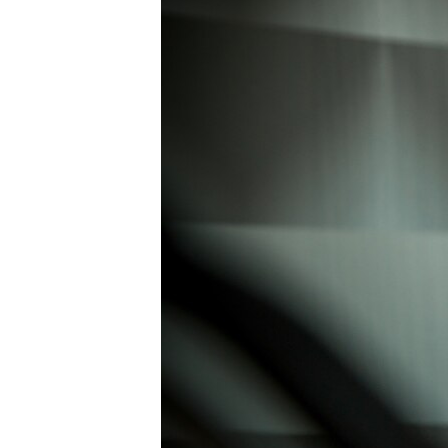
ВІДЕОУРОКИ «ELIFBE»
СВІДЧЕННЯ ОКУПАЦІЇ
УКРАЇНСЬКА ПРОБЛЕМА КРИМУ
ІНФОГРАФІКА