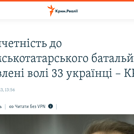
ичетність до
ськотатарського баталь
лені волі 33 українці – 
3, 13:56
ь
Читати без VPN