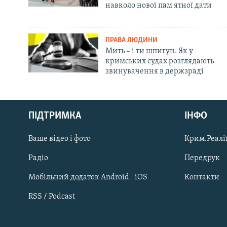
навколо нової пам'ятної дати
ПРАВА ЛЮДИНИ
Мить – і ти шпигун. Як у
кримських судах розглядають
звинувачення в держзраді
Русский
ПІДТРИМКА
ІНФО
Qırımtatar
Ваше відео і фото
Крим.Реалії
ДОЛУЧАЙСЯ!
Радіо
Передрук
Мобільний додаток Android | iOS
Контакти
RSS / Podcast
Усі сайти RFE/RL