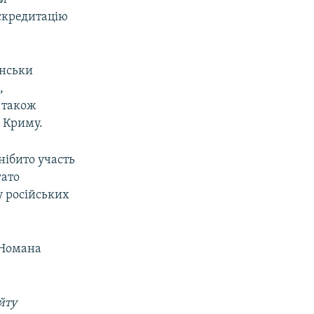
скредитацію
їнськи
,
 також
 Криму.
нібито участь
гато
у російських
 Номана
.
йту