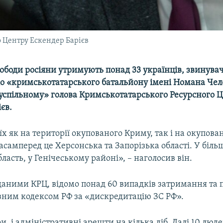
 Центру Ескендер Барієв
вободи росіяни утримують понад 33 українців, звинува
до «кримськотатарського батальйону імені Номана Чел
успільному» голова Кримськотатарського Ресурсного 
єв.
х як на території окупованого Криму, так і на окупова
асамперед це Херсонська та Запорізька області. У більш
ласть, у Генічеському районі», – наголосив він.
 даними КРЦ, відомо понад 60 випадків затримання та 
вним кодексом РФ за «дискредитацію ЗС РФ».
фи, і адміністративні арешти на кілька діб. Далі 10 люд