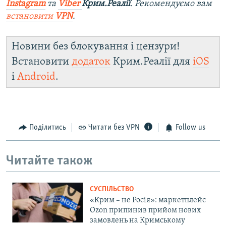
Instagram
та
Viber
Крим.Реалії
. Ре
комендуємо вам
встановити
VPN
.
Новини без блокування і цензури!
Встановити
додаток
Крим.Реалії для
iOS
і
Android
.
Поділитись
Читати без VPN
Follow us
Читайте також
СУСПІЛЬСТВО
«Крим – не Росія»: маркетплейс
Ozon припинив прийом нових
замовлень на Кримському