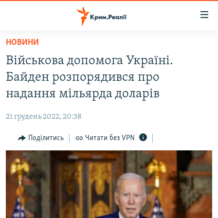
Доступність
посилання
Перейти
НОВИНИ
до
НОВИНИ
Військова допомога Україні.
основного
ВОДА.КРИМ
матеріалу
Байден розпорядився про
ВІДЕО ТА ФОТО
Перейти
надання мільярда доларів
до
ПОЛІТИКА
основної
21 грудень 2022, 20:38
БЛОГИ
навігації
Перейти
Поділитись
Читати без VPN
ПОГЛЯД
до
ІНТЕРВ'Ю
пошуку
ВСЕ ЗА ДЕНЬ
СПЕЦПРОЕКТИ
ЯК ОБІЙТИ БЛОКУВАННЯ
ДЕПОРТАЦІЯ