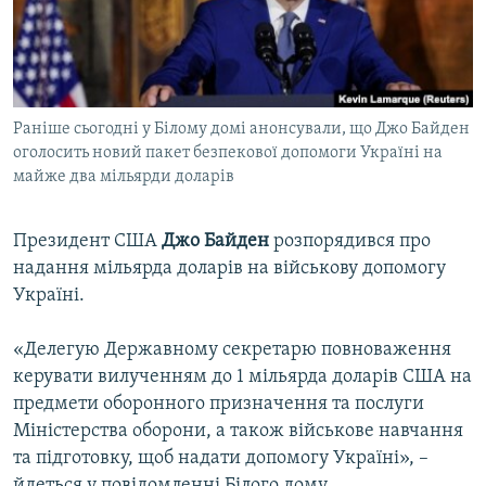
ВІДЕОУРОКИ «ELIFBE»
Русский
СВІДЧЕННЯ ОКУПАЦІЇ
Qırımtatar
УКРАЇНСЬКА ПРОБЛЕМА КРИМУ
Раніше сьогодні у Білому домі анонсували, що Джо Байден
ДОЛУЧАЙСЯ!
ІНФОГРАФІКА
оголосить новий пакет безпекової допомоги Україні на
майже два мільярди доларів
Усі сайти RFE/RL
Президент США
Джо Байден
розпорядився про
надання мільярда доларів на військову допомогу
Україні.
«Делегую Державному секретарю повноваження
керувати вилученням до 1 мільярда доларів США на
предмети оборонного призначення та послуги
Міністерства оборони, а також військове навчання
та підготовку, щоб надати допомогу Україні», –
йдеться у повідомленні Білого дому.