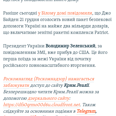
Раніше сьогодні
у Білому домі повідомили
, що Джо
Байден 21 грудня оголосить новий пакет безпекової
допомоги Україні на майже два мільярди доларів,
що включатиме зенітні ракетні комплекси Patriot.
Президент України
Володимир Зеленський
, за
повідомленням ЗМІ, вже прибув до США. Це його
перша поїзда за межі України від початку
російського повномасштабного вторгнення.
Роскомнагляд (Роскомнадзор) намагається
заблокувати
доступ до сайту
Крим.Реалії
.
Безперешкодно читати Крим.Реалії можна за
допомогою
дзеркального сайту
:
https://dfs0qrmo00d6u.cloudfront.net
. Також
слідкуйте за основними подіями в
Telegram
,