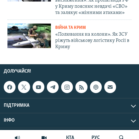
виснаження»: Як пропаганда РФ
у Криму пояснює невдачі «СВО»
та залякує «мінними атаками»
ВІЙНА ТА КРИМ
«Полювання на колони». Як ЗСУ
ріжуть військову логістику Росії в
Криму
ДОЛУЧАЙСЯ!
ПІДТРИМКА
ІНФО
© Крим.Реалії, 2026 | Усі права застережено.
КТА
РУС