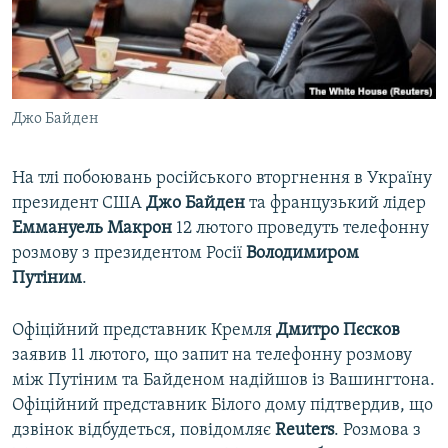
ВІДЕОУРОКИ «ELIFBE»
Русский
СВІДЧЕННЯ ОКУПАЦІЇ
Qırımtatar
УКРАЇНСЬКА ПРОБЛЕМА КРИМУ
Джо Байден
ДОЛУЧАЙСЯ!
ІНФОГРАФІКА
На тлі побоювань російського вторгнення в Україну
президент США
Джо Байден
та французький лідер
Усі сайти RFE/RL
Еммануель Макрон
12 лютого проведуть телефонну
розмову з президентом Росії
Володимиром
Путіним
.
Офіційний представник Кремля
Дмитро Пєсков
заявив 11 лютого, що запит на телефонну розмову
між Путіним та Байденом надійшов із Вашингтона.
Офіційний представник Білого дому підтвердив, що
дзвінок відбудеться, повідомляє
Reuters
. Розмова з