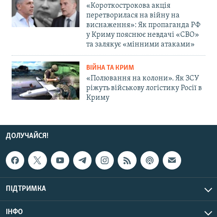
«Короткострокова акція
перетворилася на війну на
виснаження»: Як пропаганда РФ
у Криму пояснює невдачі «СВО»
та залякує «мінними атаками»
ВІЙНА ТА КРИМ
«Полювання на колони». Як ЗСУ
ріжуть військову логістику Росії в
Криму
ДОЛУЧАЙСЯ!
ПІДТРИМКА
ІНФО