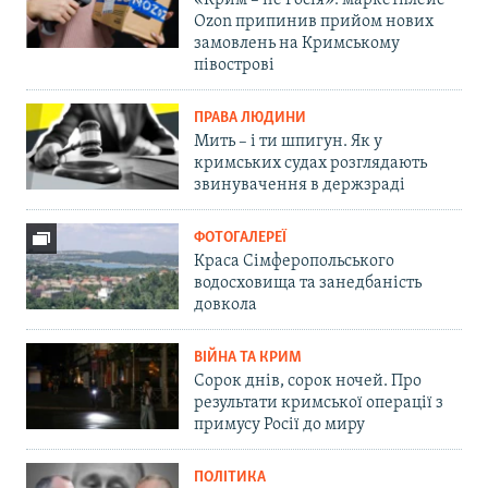
«Крим – не Росія»: маркетплейс
Ozon припинив прийом нових
замовлень на Кримському
півострові
ПРАВА ЛЮДИНИ
Мить – і ти шпигун. Як у
кримських судах розглядають
звинувачення в держзраді
ФОТОГАЛЕРЕЇ
Краса Сімферопольського
водосховища та занедбаність
довкола
ВІЙНА ТА КРИМ
Сорок днів, сорок ночей. Про
результати кримської операції з
примусу Росії до миру
ПОЛІТИКА