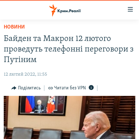
Доступність
посилання
Перейти
НОВИНИ
до
НОВИНИ
Байден та Макрон 12 лютого
основного
ВОДА.КРИМ
матеріалу
проведуть телефонні переговори з
ВІДЕО ТА ФОТО
Перейти
Путіним
до
ПОЛІТИКА
основної
12 лютий 2022, 11:55
БЛОГИ
навігації
Перейти
Поділитись
Читати без VPN
ПОГЛЯД
до
ІНТЕРВ'Ю
пошуку
ВСЕ ЗА ДЕНЬ
СПЕЦПРОЕКТИ
ЯК ОБІЙТИ БЛОКУВАННЯ
ДЕПОРТАЦІЯ