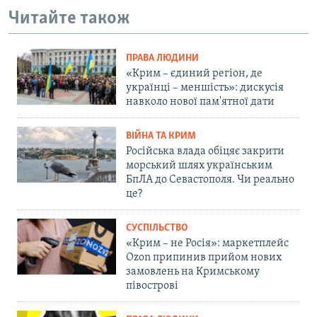
Читайте також
ПРАВА ЛЮДИНИ
«Крим – єдиний регіон, де
українці – меншість»: дискусія
навколо нової пам'ятної дати
ВІЙНА ТА КРИМ
Російська влада обіцяє закрити
морський шлях українським
БпЛА до Севастополя. Чи реально
це?
СУСПІЛЬСТВО
«Крим – не Росія»: маркетплейс
Ozon припинив прийом нових
замовлень на Кримському
півострові