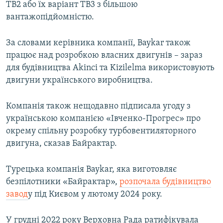
TB2 або їх варіант TB3 з більшою
вантажопідйомністю.
За словами керівника компанії, Baykar також
працює над розробкою власних двигунів – зараз
для будівництва Akinci та Kizilelma використовують
двигуни українського виробництва.
Компанія також нещодавно підписала угоду з
українською компанією «Івченко-Прогрес» про
окрему спільну розробку турбовентиляторного
двигуна, сказав Байрактар.
Турецька компанія Baykar, яка виготовляє
безпілотники «Байрактар»,
розпочала будівництво
завод
у під Києвом у лютому 2024 року.
У грудні 2022 року Верховна Рада ратифікувала