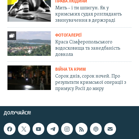
ПРАВА ЛЮДИНИ
Мить – і ти шпигун. Як у
кримських судах розглядають
звинувачення в держзраді
ФОТОГАЛЕРЕЇ
Краса Сімферопольського
водосховища та занедбаність
довкола
ВІЙНА ТА КРИМ
Сорок днів, сорок ночей. Про
результати кримської операції з
примусу Росії до миру
ДОЛУЧАЙСЯ!