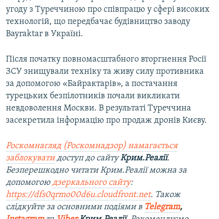
угоду з Туреччиною про співпрацю у сфері високих
технологій, що передбачає будівництво заводу
Bayraktar в Україні.
Після початку повномасштабного вторгнення Росії
ЗСУ знищували техніку та живу силу противника
за допомогою «Байрактарів», а постачання
турецьких безпілотників почали викликати
невдоволення Москви. В результаті Туреччина
засекретила інформацію про продаж дронів Києву.
Роскомнагляд (Роскомнадзор) намагається
заблокувати
доступ до сайту
Крим.Реалії
.
Безперешкодно читати Крим.Реалії можна за
допомогою
дзеркального сайту
:
https://dfs0qrmo00d6u.cloudfront.net
. Також
слідкуйте за основними подіями в
Telegram
,