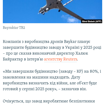
ВІДЕОУРОКИ «ELIFBE»
Русский
СВІДЧЕННЯ ОКУПАЦІЇ
Qırımtatar
УКРАЇНСЬКА ПРОБЛЕМА КРИМУ
Bayraktar TB2
ДОЛУЧАЙСЯ!
ІНФОГРАФІКА
Компанія з виробництва дронів Baykar планує
завершити будівництво заводу в Україні у 2025 році
Усі сайти RFE/RL
– про це сказав виконавчий директор Халюк
Байрактар в інтерв'ю
агентству Reuters
.
«Ми завершили будівництво (заводу – КР) на 80%, і
замовлення на машини надходять. Дату
виробництва визначить хід війни, але об'єкт буде
готовий у серпні 2025 року», – зазначив він.
Очікується, що завод вироблятиме безпілотники