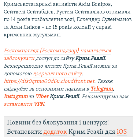
Кримськотатарські активісти Акім Бекіров,
Сейтвелі Сейтабдієв, Рустем Сейтхалілов отримали
по 14 років позбавлення волі, Ескендер Сулейманов
та Асан Яніков – по 15 років колонії у справі
кримських мусульман.
Роскомнагляд (Роскомнадзор) намагається
заблокувати
доступ до сайту
Крим.Реалії
.
Безперешкодно читати Крим.Реалії можна за
допомогою
дзеркального сайту
:
https://dfs0qrmo00d6u.cloudfront.net
. Також
слідкуйте за основними подіями в
Telegram
,
Instagram
та
Viber
Крим.Реалії
. Рекомендуємо вам
встановити
VPN
.
Новини без блокування і цензури!
Встановити
додаток
Крим.Реалії для
iOS