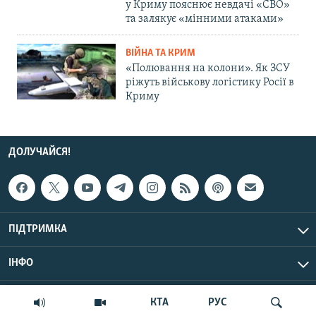
у Криму пояснює невдачі «СВО»
та залякує «мінними атаками»
ВІЙНА ТА КРИМ
«Полювання на колони». Як ЗСУ
ріжуть військову логістику Росії в
Криму
ДОЛУЧАЙСЯ!
ПІДТРИМКА
ІНФО
© Крим.Реалії, 2026 | Усі права застережено.
КТА
РУС