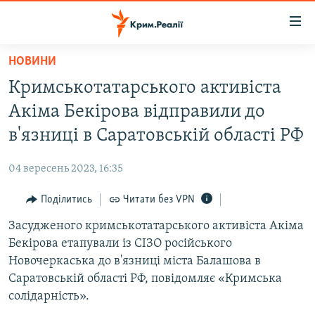
Доступність
посилання
Перейти
НОВИНИ
до
НОВИНИ
Кримськотатарського активіста
основного
ВОДА.КРИМ
матеріалу
Акіма Бекірова відправили до
ВІДЕО ТА ФОТО
Перейти
в'язниці в Саратовській області РФ
до
ПОЛІТИКА
основної
04 вересень 2023, 16:35
БЛОГИ
навігації
Перейти
Поділитись
Читати без VPN
ПОГЛЯД
до
Засудженого кримськотатарського активіста Акіма
ІНТЕРВ'Ю
пошуку
Бекірова етапували із СІЗО російського
ВСЕ ЗА ДЕНЬ
Новочеркаська до в'язниці міста Балашова в
СПЕЦПРОЕКТИ
Саратовській області РФ, повідомляє «Кримська
солідарність».
ЯК ОБІЙТИ БЛОКУВАННЯ
ДЕПОРТАЦІЯ