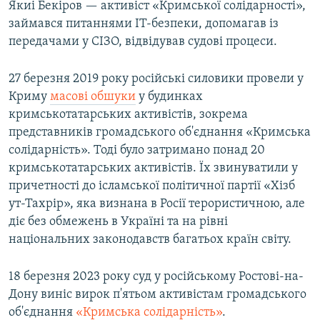
Якиі Бекіров — активіст «Кримської солідарності»,
займався питаннями IT-безпеки, допомагав із
передачами у СІЗО, відвідував судові процеси.
27 березня 2019 року російські силовики провели у
Криму
масові обшуки
у будинках
кримськотатарських активістів, зокрема
представників громадського об'єднання «Кримська
солідарність». Тоді було затримано понад 20
кримськотатарських активістів. Їх звинуватили у
причетності до ісламської політичної партії «Хізб
ут-Тахрір», яка визнана в Росії терористичною, але
діє без обмежень в Україні та на рівні
національних законодавств багатьох країн світу.
18 березня 2023 року суд у російському Ростові-на-
Дону виніс вирок п'ятьом активістам громадського
об'єднання
«Кримська солідарність»
.