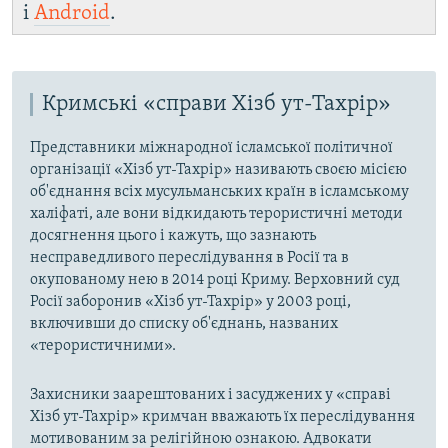
і
Android
.
Кримські «справи Хізб ут-Тахрір»
Представники міжнародної ісламської політичної
організації «Хізб ут-Тахрір» називають своєю місією
об'єднання всіх мусульманських країн в ісламському
халіфаті, але вони відкидають терористичні методи
досягнення цього і кажуть, що зазнають
несправедливого переслідування в Росії та в
окупованому нею в 2014 році Криму. Верховний суд
Росії заборонив «Хізб ут-Тахрір» у 2003 році,
включивши до списку об'єднань, названих
«терористичними».
Захисники заарештованих і засуджених у «справі
Хізб ут-Тахрір» кримчан вважають їх переслідування
мотивованим за релігійною ознакою. Адвокати