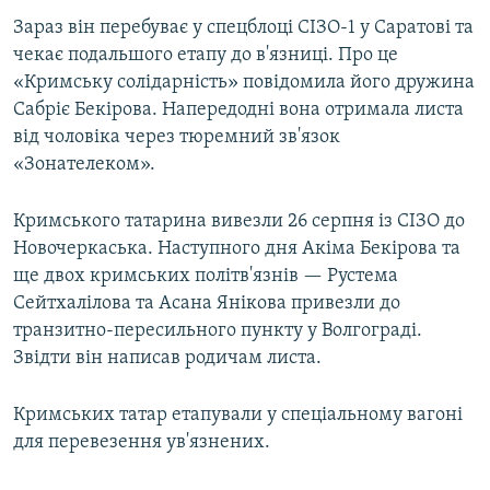
ВІДЕОУРОКИ «ELIFBE»
Зараз він перебуває у спецблоці СІЗО-1 у Саратові та
Русский
чекає подальшого етапу до в'язниці. Про це
СВІДЧЕННЯ ОКУПАЦІЇ
Qırımtatar
«Кримську солідарність» повідомила його дружина
УКРАЇНСЬКА ПРОБЛЕМА КРИМУ
Сабріє Бекірова. Напередодні вона отримала листа
від чоловіка через тюремний зв'язок
ДОЛУЧАЙСЯ!
ІНФОГРАФІКА
«Зонателеком».
Кримського татарина вивезли 26 серпня із СІЗО до
Усі сайти RFE/RL
Новочеркаська. Наступного дня Акіма Бекірова та
ще двох кримських політв'язнів — Рустема
Сейтхалілова та Асана Янікова привезли до
транзитно-пересильного пункту у Волгограді.
Звідти він написав родичам листа.
Кримських татар етапували у спеціальному вагоні
для перевезення ув'язнених.