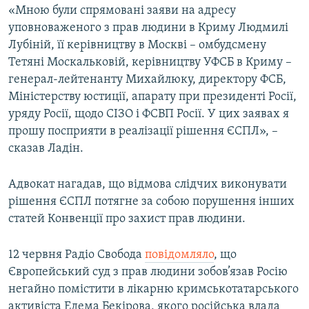
«Мною були спрямовані заяви на адресу
уповноваженого з прав людини в Криму Людмилі
Лубіній, її керівництву в Москві – омбудсмену
Тетяні Москальковій, керівництву УФСБ в Криму –
генерал-лейтенанту Михайлюку, директору ФСБ,
Міністерству юстиції, апарату при президенті Росії,
уряду Росії, щодо СІЗО і ФСВП Росії. У цих заявах я
прошу посприяти в реалізації рішення ЄСПЛ», –
сказав Ладін.
Адвокат нагадав, що відмова слідчих виконувати
рішення ЄСПЛ потягне за собою порушення інших
статей Конвенції про захист прав людини.
12 червня Радіо Свобода
повідомляло
, що
Європейський суд з прав людини зобов’язав Росію
негайно помістити в лікарню кримськотатарського
активіста Едема Бекірова, якого російська влада