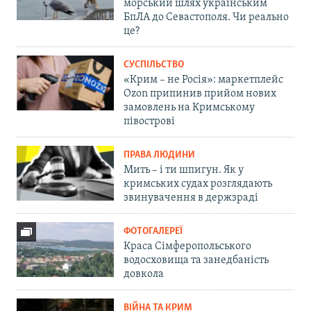
морський шлях українським
БпЛА до Севастополя. Чи реально
це?
СУСПІЛЬСТВО
«Крим – не Росія»: маркетплейс
Ozon припинив прийом нових
замовлень на Кримському
півострові
ПРАВА ЛЮДИНИ
Мить – і ти шпигун. Як у
кримських судах розглядають
звинувачення в держзраді
ФОТОГАЛЕРЕЇ
Краса Сімферопольського
водосховища та занедбаність
довкола
ВІЙНА ТА КРИМ