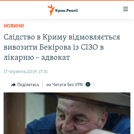
Доступність
посилання
Перейти
НОВИНИ
до
НОВИНИ
Слідство в Криму відмовляється
основного
ВОДА.КРИМ
матеріалу
вивозити Бекірова із СІЗО в
ВІДЕО ТА ФОТО
Перейти
лікарню – адвокат
до
ПОЛІТИКА
основної
17 червень 2019, 17:31
БЛОГИ
навігації
Перейти
Поділитись
Читати без VPN
ПОГЛЯД
до
ІНТЕРВ'Ю
пошуку
ВСЕ ЗА ДЕНЬ
СПЕЦПРОЕКТИ
ЯК ОБІЙТИ БЛОКУВАННЯ
ДЕПОРТАЦІЯ