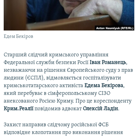
ВІДЕОУРОКИ «ELIFBE»
Русский
СВІДЧЕННЯ ОКУПАЦІЇ
Qırımtatar
УКРАЇНСЬКА ПРОБЛЕМА КРИМУ
Едем Бекіров
ДОЛУЧАЙСЯ!
ІНФОГРАФІКА
Старший слідчий кримського управління
Федеральної служби безпеки Росії
Іван Романець
,
Усі сайти RFE/RL
незважаючи на рішення Європейського суду з прав
людини (ЄСПЛ), відмовляється госпіталізувати
кримськотатарського активіста
Едема Бекірова
,
який перебуває в сімферопольському СІЗО
анексованого Росією Криму. Про це кореспонденту
Крим.Реалії
повідомив адвокат
Олексій Ладін
.
Захист направив слідчому російської ФСБ
відповідне клопотання про виконання рішення