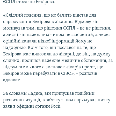
ЄСПЛ стосовно Бекірова.
«Слідчий пояснив, що не бачить підстав для
спрямування Бекірова в лікарню. Відмову він
мотивував тим, що рішення ЄСПЛ – це не рішення,
а лист і він належним чином не завірений, а через
офіційні канали ніякої інформації йому не
надходило. Крім того, він послався на те, що
Бекірова вже вивозили до лікарні, де він, на думку
слідчих, пройшов належне медичне обстеження, за
підсумками якого є висновок лікарів про те, що
Бекіров може перебувати в СІЗО», – розповів
адвокат.
За словами Ладіна, він припускав подібний
розвиток ситуації, в зв'язку з чим спрямував низку
заяв в офіційні органи Росії.