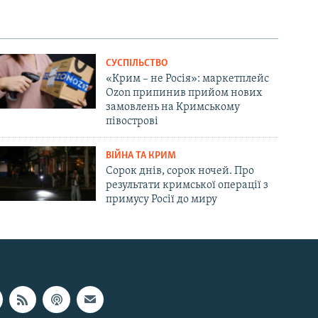
СУСПІЛЬСТВО
«Крим – не Росія»: маркетплейс
Ozon припинив прийом нових
замовлень на Кримському
півострові
ВІЙНА ТА КРИМ
Сорок днів, сорок ночей. Про
результати кримської операції з
примусу Росії до миру