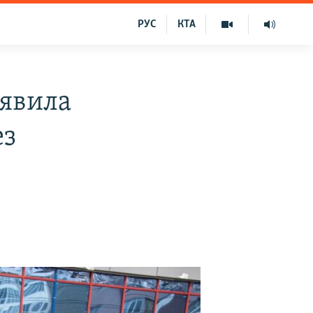
РУС
КТА
аявила
ез