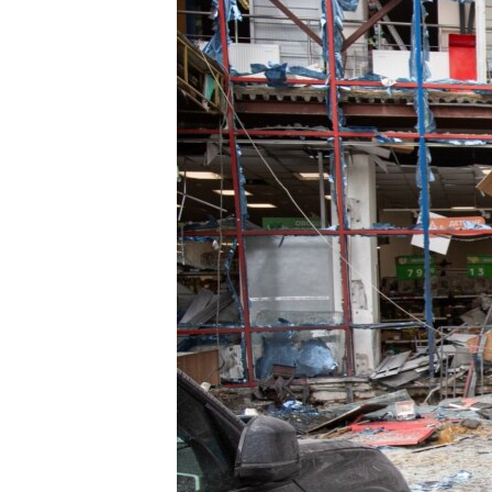
ВІДЕОУРОКИ «ELIFBE»
СВІДЧЕННЯ ОКУПАЦІЇ
УКРАЇНСЬКА ПРОБЛЕМА КРИМУ
ІНФОГРАФІКА