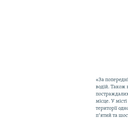
«За попередн
водій. Також
постраждалих
місце. У міст
території одн
пʼятий та шос