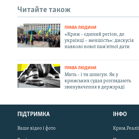
Читайте також
ПРАВА ЛЮДИНИ
«Крим – єдиний регіон, де
українці – меншість»: дискусія
навколо нової пам'ятної дати
ПРАВА ЛЮДИНИ
Мить – і ти шпигун. Як у
кримських судах розглядають
звинувачення в держзраді
Русский
ПІДТРИМКА
ІНФО
Qırımtatar
Ваше відео і фото
Крим.Реалії
ДОЛУЧАЙСЯ!