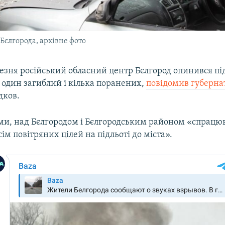
 Бєлгорода, архівне фото
езня російський обласний центр Бєлгород опинився під
дин загиблий і кілька поранених,
повідомив губерна
дков.
ами, над Бєлгородом і Бєлгородським районом «спрацю
сім повітряних цілей на підльоті до міста».