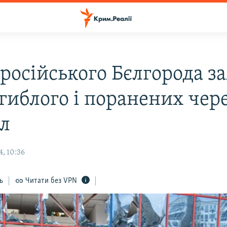
 російського Бєлгорода з
агиблого і поранених чер
іл
, 10:36
ь
Читати без VPN