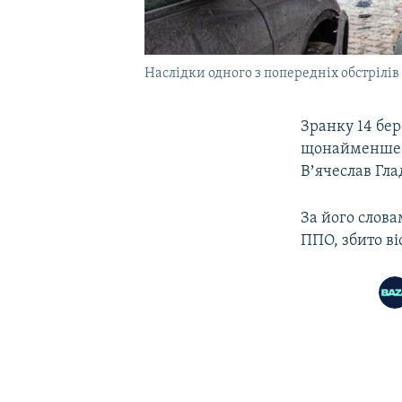
Наслідки одного з попередніх обстрілів
Зранку 14 бер
щонайменше о
Вʼячеслав Гла
За його слов
ППО, збито ві