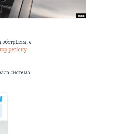
 обстрілом, є
тор регіону
вала система