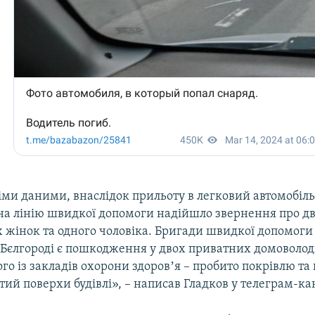
іми даними, внаслідок прильоту в легковий автомобіль
 на лінію швидкої допомоги надійшло звернення про д
 жінок та одного чоловіка. Бригади швидкої допомоги
і Бєлгороді є пошкодження у двох приватних домоволод
ого із закладів охорони здоровʼя – пробито покрівлю 
тий поверхи будівлі», – написав Гладков у телеграм-ка