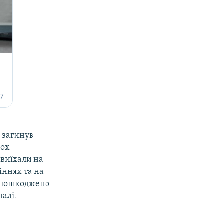
 загинув
вох
 виїхали на
іннях та на
та пошкоджено
налі.