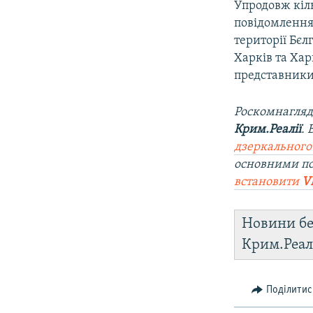
Упродовж кіль
повідомлення 
території Бєл
Харків та Хар
представники
Роскомнагляд
Крим.Реалії
.
дзеркального
основними по
встановити
V
Новини бе
Крим.Реал
Поділитис