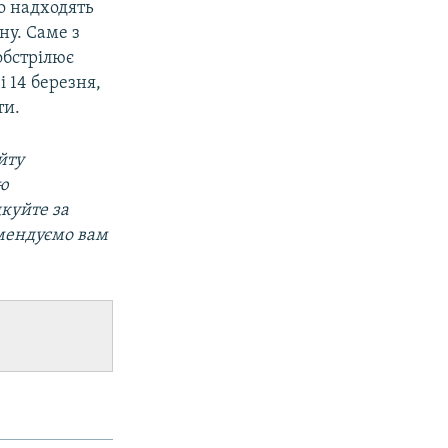
но надходять
ну. Саме з
обстрілює
і 14 березня,
ти.
йту
ою
дкуйте за
омендуємо вам