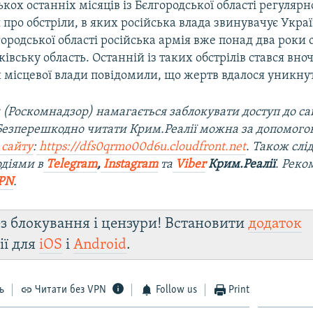
кох останніх місяців із Бєлгородської області регуляр
про обстріли, в яких російська влада звинувачує Украї
городської області російська армія вже понад два роки 
ківську область. Останній із таких обстрілів стався вноч
 місцевої влади повідомили, що жертв вдалося уникну
 (Роскомнадзор) намагається заблокувати доступ до са
 Безперешкодно читати Крим.Реалії можна за допомог
 сайту
:
https://dfs0qrmo00d6u.cloudfront.net
. Також слі
діями в
Telegram
,
Instagram
та
Viber
Крим.Реалії
. Рек
PN
.
з блокування і цензури! Встановити
додаток
ії для
iOS
і
Android
.
ь
Читати без VPN
Follow us
Print