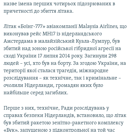
назве імена перших чотирьох підозрюваних в
причетності до збиття літака.
Літак «Боїнг-777» авіакомпанії Malaysia Airlines, що
виконував рейс MH17 із нідерландського
Амстердама в малайзійський Куала-Лумпур, був
збитий над зоною російської гібридної агресії на
сході України 17 липня 2014 року. Загинули 298
людей – усі, хто був на борту. За згодою України, на
території якої сталася трагедія, міжнародне
розслідування – як технічне, так і кримінальне –
очолили Нідерланди, громадян яких було
найбільше серед загиблих.
Перше з них, технічне, Ради розслідувань у
справах безпеки Нідерландів, встановило, що літак
був збитий ракетою зенітно-ракетного комплексу
«Бук», запущеною з підконтрольної на той час