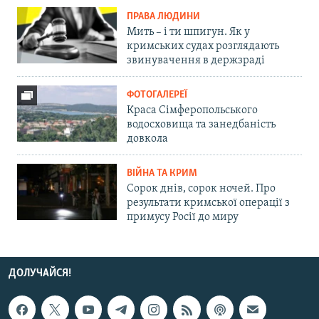
ПРАВА ЛЮДИНИ
Мить – і ти шпигун. Як у
кримських судах розглядають
звинувачення в держзраді
ФОТОГАЛЕРЕЇ
Краса Сімферопольського
водосховища та занедбаність
довкола
ВІЙНА ТА КРИМ
Сорок днів, сорок ночей. Про
результати кримської операції з
примусу Росії до миру
ДОЛУЧАЙСЯ!