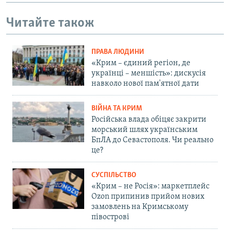
Читайте також
ПРАВА ЛЮДИНИ
«Крим – єдиний регіон, де
українці – меншість»: дискусія
навколо нової пам'ятної дати
ВІЙНА ТА КРИМ
Російська влада обіцяє закрити
морський шлях українським
БпЛА до Севастополя. Чи реально
це?
СУСПІЛЬСТВО
«Крим – не Росія»: маркетплейс
Ozon припинив прийом нових
замовлень на Кримському
півострові