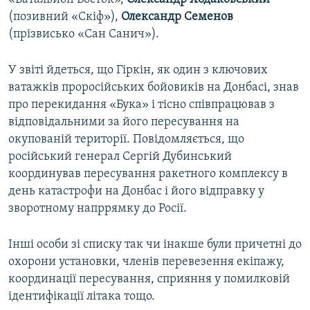
(позивний «Скіф»),
Олександр Семенов
(прізвисько «Сан Санич»).
У звіті йдеться, що Гіркін, як один з ключових
ватажків проросійських бойовиків на Донбасі, знав
про перекидання «Бука» і тісно співпрацював з
відповідальними за його пересування на
окупованій території. Повідомляється, що
російський генерал Сергій Дубинський
координував пересування ракетного комплексу в
день катастрофи на Донбас і його відправку у
зворотному напррямку до Росії.
Інші особи зі списку так чи інакше були причетні до
охорони установки, членів перевезення екіпажу,
координації пересування, сприяння у помилковій
ідентифікації літака тощо.