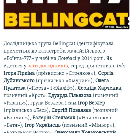
ВІДЕОУРОКИ «ELIFBE»
Русский
СВІДЧЕННЯ ОКУПАЦІЇ
Qırımtatar
УКРАЇНСЬКА ПРОБЛЕМА КРИМУ
ДОЛУЧАЙСЯ!
ІНФОГРАФІКА
Дослідницька група Bellingcat ідентифікувала
причетних до катастрофи малайзійського
«Боїнга-777» у небі на Донбасі у 2014 році. Як
Усі сайти RFE/RL
йдеться у
звіті дослідників
, серед причетних є ім’я
Ігоря Гіркіна
(прізвисько «Стрєлков»),
Сергія
Дубинського
(прізвисько «Хмурий»),
Олега
Пулатова
(«Гюрза» і «Халіф»),
Леоніда Харченка
,
позивний «Крот»,
Едуарда Гільязова
(позивний
«Рязань»), група Безлера і сам
Ігор Безлер
(прізвисько «Бєс»),
Сергій Поваляєв
(позивний
«Боцман»),
Валерій Стельмах
(«Найомнік» і
«Батя»),
Ігор Українець
(позивний «Міньор»),
«Батальйон Восток»,
Олександр Ходаковський