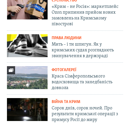
СУСПІЛЬСТВО
«Крим – не Росія»: маркетплейс
Ozon припинив прийом нових
замовлень на Кримському
півострові
ПРАВА ЛЮДИНИ
Мить – і ти шпигун. Як у
кримських судах розглядають
звинувачення в держзраді
ФОТОГАЛЕРЕЇ
Краса Сімферопольського
водосховища та занедбаність
довкола
ВІЙНА ТА КРИМ
Сорок днів, сорок ночей. Про
результати кримської операції з
примусу Росії до миру