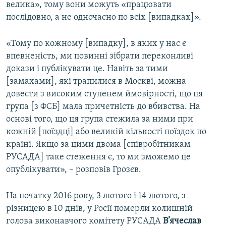
велика», тому вони можуть «працювати
послідовно, а не одночасно по всіх [випадках]».
«Тому по кожному [випадку], в яких у нас є
впевненість, ми повинні зібрати переконливі
докази і публікувати це. Навіть за тими
[замахами], які трапилися в Москві, можна
довести з високим ступенем ймовірності, що ця
група [з ФСБ] мала причетність до вбивства. На
основі того, що ця група стежила за ними при
кожній [поїздці] або великій кількості поїздок по
країні. Якщо за цими двома [співробітникам
РУСАДА] таке стеження є, то ми зможемо це
опублікувати», – розповів Грозєв.
На початку 2016 року, 3 лютого і 14 лютого, з
різницею в 10 днів, у Росії померли колишній
голова виконавчого комітету РУСАДА
В’ячеслав