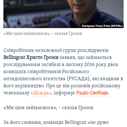
ВІДЕОУРОКИ «ELIFBE»
Русский
СВІДЧЕННЯ ОКУПАЦІЇ
Qırımtatar
УКРАЇНСЬКА ПРОБЛЕМА КРИМУ
«Ми цим займаємося», – сказав Грозєв
ДОЛУЧАЙСЯ!
ІНФОГРАФІКА
Співробітник незалежної групи розслідувачів
Bellingcat Христо Грозєв
заявив, що займається
Усі сайти RFE/RL
розслідуванням загибелі в лютому 2016 року двох
колишніх співробітників Російського
антидопінгового агентства (РУСАДА), які входили в
його керівництво. Про це він розповів російському
телеканалу
«Дождь»
, інформує
Радіо Свобода.
«Ми цим займаємося», – сказав Грозєв.
За його словами, команда Bellingcat «не дуже