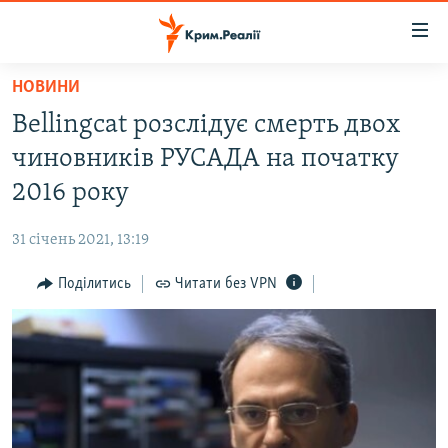
Доступність
посилання
Перейти
НОВИНИ
до
НОВИНИ
Bellingcat розслідує смерть двох
основного
ВОДА.КРИМ
матеріалу
чиновників РУСАДА на початку
ВІДЕО ТА ФОТО
Перейти
2016 року
до
ПОЛІТИКА
основної
31 січень 2021, 13:19
БЛОГИ
навігації
Перейти
Поділитись
Читати без VPN
ПОГЛЯД
до
ІНТЕРВ'Ю
пошуку
ВСЕ ЗА ДЕНЬ
СПЕЦПРОЕКТИ
ЯК ОБІЙТИ БЛОКУВАННЯ
ДЕПОРТАЦІЯ