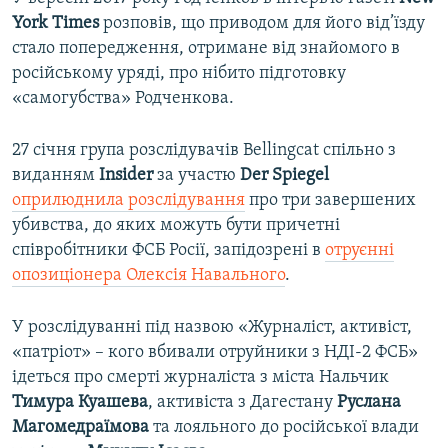
York Times
розповів, що приводом для його від’їзду
стало попередження, отримане від знайомого в
російському уряді, про нібито підготовку
«самогубства» Родченкова.
27 січня група розслідувачів Bellingcat спільно з
виданням
Insider
за участю
Der Spiegel
оприлюднила розслідування
про три завершених
убивства, до яких можуть бути причетні
співробітники ФСБ Росії, запідозрені в
отруєнні
опозиціонера Олексія Навального
.
У розслідуванні під назвою «Журналіст, активіст,
«патріот» – кого вбивали отруйники з НДІ-2 ФСБ»
ідеться про смерті журналіста з міста Нальчик
Тимура Куашева
, активіста з Дагестану
Руслана
Магомедраїмова
та лояльного до російської влади