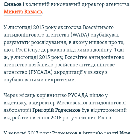
Синьов
і колишній виконавчий директор агентства
Микита Камаєв
.
У листопаді 2015 року ексголова Всесвітнього
антидопінгового агентства (WADA) опублікував
результати розслідування, в якому йшлося про те,
що в Росії існує державна підтримка допінгу. Тоді
ж, у листопаді 2015 року, Всесвітнє антидопінгове
агентство позбавило російське антидопінгове
агентство (РУСАДА) акредитації у зв’язку з
опублікованими викриттями.
Через місяць керівництво РУСАДА пішло у
відставку, а директор Московської антидопінгової
лабораторії
Григорій Родченков
був відсторонений
від роботи і в січня 2016 року залишив Росію.
У вересні 2017 року Родченков в інтерв’ю газеті
New