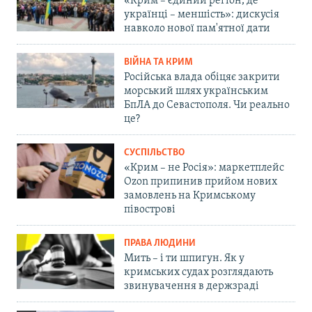
«Крим – єдиний регіон, де
українці – меншість»: дискусія
навколо нової пам'ятної дати
ВІЙНА ТА КРИМ
Російська влада обіцяє закрити
морський шлях українським
БпЛА до Севастополя. Чи реально
це?
СУСПІЛЬСТВО
«Крим – не Росія»: маркетплейс
Ozon припинив прийом нових
замовлень на Кримському
півострові
ПРАВА ЛЮДИНИ
Мить – і ти шпигун. Як у
кримських судах розглядають
звинувачення в держзраді