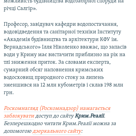
можливість будівництва водозабірної споруди на
річці Салгір».
Професор, завідувач кафедри водопостачання,
водовідведення та санітарної техніки Інституту
«Академія будівництва та архітектури КФУ ім.
Вернадського» Ілля Ніколенко вважає, що запасів
води у Криму має вистачити приблизно на рік на
тлі зниження приток. За словами експерта,
сумарний обсяг наповнення кримських
водосховищ природного стоку за липень
зменшився на 12 млн кубометрів і склав 198 млн
грн.
Роскомнагляд (Роскомнадзор) намагається
заблокувати
доступ до сайту
Крим.Реалії
.
Безперешкодно читати Крим.Реалії можна за
допомогою
дзеркального сайту
: