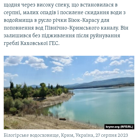
щодня через високу спеку, що встановилася в
ВІДЕОУРОКИ «ELIFBE»
Русский
серпні, малих опадів і посилене скидання води з
СВІДЧЕННЯ ОКУПАЦІЇ
водоймища в русло річки Біюк-Карасу для
Qırımtatar
поповнення вод Північно-Кримського каналу. Він
УКРАЇНСЬКА ПРОБЛЕМА КРИМУ
залишився без підживлення після руйнування
ДОЛУЧАЙСЯ!
ІНФОГРАФІКА
греблі Каховської ГЕС.
Усі сайти RFE/RL
Білогірське водосховище, Крим, Україна, 27 серпня 2023