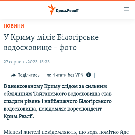
Доступність
посилання
Перейти
НОВИНИ
до
НОВИНИ
У Криму міліє Білогірське
основного
ВОДА.КРИМ
матеріалу
водосховище – фото
ВІДЕО ТА ФОТО
Перейти
до
27 серпень 2023, 15:33
ПОЛІТИКА
основної
БЛОГИ
Поділитись
Читати без VPN
навігації
Перейти
ПОГЛЯД
В анексованому Криму слідом за сильним
до
обмілінням Тайганського водосховища став
ІНТЕРВ'Ю
пошуку
спадати рівень і найближчого Білогірського
ВСЕ ЗА ДЕНЬ
водосховища, повідомляє кореспондент
Крим.Реалії.
СПЕЦПРОЕКТИ
ЯК ОБІЙТИ БЛОКУВАННЯ
ДЕПОРТАЦІЯ
Місцеві жителі повідомляють, що вода помітно йде