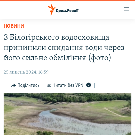
Доступність
посилання
Перейти
НОВИНИ
до
НОВИНИ
З Білогірського водосховища
основного
ВОДА.КРИМ
матеріалу
припинили скидання води через
ВІДЕО ТА ФОТО
Перейти
його сильне обміління (фото)
до
ПОЛІТИКА
основної
25 липень 2024, 16:59
БЛОГИ
навігації
Перейти
Поділитись
Читати без VPN
ПОГЛЯД
до
ІНТЕРВ'Ю
пошуку
ВСЕ ЗА ДЕНЬ
СПЕЦПРОЕКТИ
ЯК ОБІЙТИ БЛОКУВАННЯ
ДЕПОРТАЦІЯ