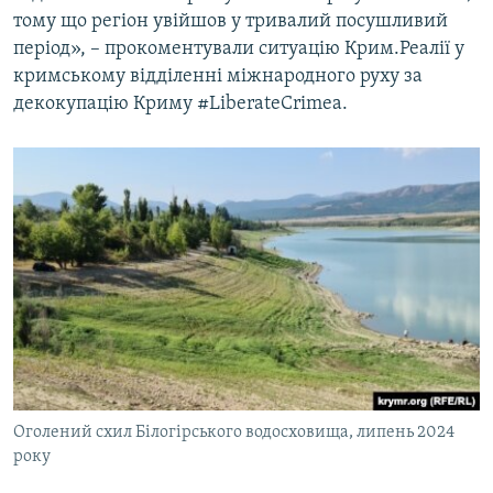
тому що регіон увійшов у тривалий посушливий
період», – прокоментували ситуацію Крим.Реалії у
кримському відділенні міжнародного руху за
декокупацію Криму #LiberateCrimea.
Оголений схил Білогірського водосховища, липень 2024
року