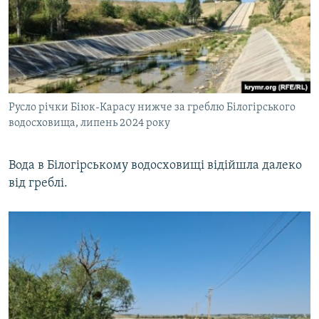
Русло річки Біюк-Карасу нижче за греблю Білогірського
водосховища, липень 2024 року
Вода в Білогірському водосховищі відійшла далеко
від греблі.