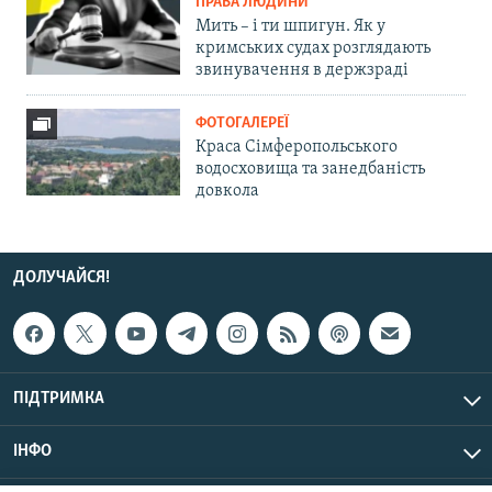
ПРАВА ЛЮДИНИ
Мить – і ти шпигун. Як у
кримських судах розглядають
звинувачення в держзраді
ФОТОГАЛЕРЕЇ
Краса Сімферопольського
водосховища та занедбаність
довкола
ДОЛУЧАЙСЯ!
ПІДТРИМКА
ІНФО