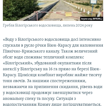
Гребля Білогірського водосховища, липень 2024 року
«Воду з Білогірського водосховища досі інтенсивно
спускали в русло річки Біюк-Карасу для наповнення
Північно-Кримського каналу. Також величезний
обсяг води споживає тепличний комплекс
«Білогірський», збудований окупантами після
анексії у Білогірську на 16 га прямо на березі Біюк-
Карасу. Щомісяця комбінат виробляє майже тисячу
тонн овочів. За нашими спостереженнями,
незважаючи на припинення скидання, рівень води
у водосховищі продовжує зменшуватися через
аномальну спеку та посуху. Ситуація з
водопостачанням Криму лише погіршуватиметься,