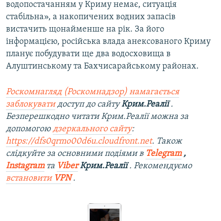
водопостачанням у Криму немає, ситуація
стабільна», а накопичених водних запасів
вистачить щонайменше на рік. За його
інформацією, російська влада анексованого Криму
планує побудувати ще два водосховища в
Алуштинському та Бахчисарайському районах.
Роскомнагляд (Роскомнадзор) намагається
заблокувати
доступ до сайту
Крим.Реалії
.
Безперешкодно читати Крим.Реалії можна за
допомогою
дзеркального сайту
:
https://dfs0qrmo00d6u.cloudfront.net
. Також
слідкуйте за основними подіями в
Telegram
,
Instagram
та
Viber
Крим.Реалії
. Рекомендуємо
встановити
VPN
.