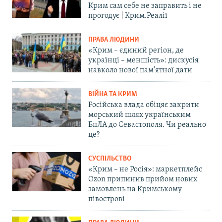
Крим сам себе не заправить і не
прогодує | Крим.Реалії
ПРАВА ЛЮДИНИ
«Крим – єдиний регіон, де
українці – меншість»: дискусія
навколо нової пам'ятної дати
ВІЙНА ТА КРИМ
Російська влада обіцяє закрити
морський шлях українським
БпЛА до Севастополя. Чи реально
це?
СУСПІЛЬСТВО
«Крим – не Росія»: маркетплейс
Ozon припинив прийом нових
замовлень на Кримському
півострові