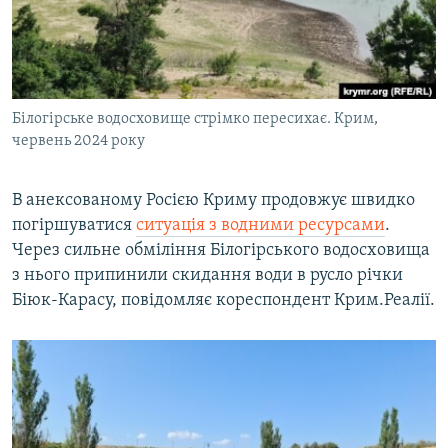
ВІДЕОУРОКИ «ELIFBE»
Русский
СВІДЧЕННЯ ОКУПАЦІЇ
Qırımtatar
УКРАЇНСЬКА ПРОБЛЕМА КРИМУ
Білогірське водосховище стрімко пересихає. Крим,
ДОЛУЧАЙСЯ!
ІНФОГРАФІКА
червень 2024 року
В анексованому Росією Криму продовжує швидко
Усі сайти RFE/RL
погіршуватися
ситуація з водними ресурсами
.
Через сильне обміління Білогірського водосховища
з нього припинили скидання води в русло річки
Біюк-Карасу, повідомляє кореспондент Крим.Реалії.