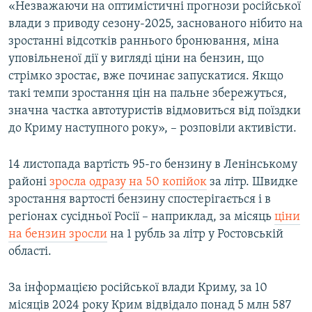
«Незважаючи на оптимістичні прогнози російської
влади з приводу сезону-2025, заснованого нібито на
зростанні відсотків раннього бронювання, міна
уповільненої дії у вигляді ціни на бензин, що
стрімко зростає, вже починає запускатися. Якщо
такі темпи зростання цін на пальне збережуться,
значна частка автотуристів відмовиться від поїздки
до Криму наступного року», – розповіли активісти.
14 листопада вартість 95-го бензину в Ленінському
районі
зросла одразу на 50 копійок
за літр. Швидке
зростання вартості бензину спостерігається і в
регіонах сусідньої Росії – наприклад, за місяць
ціни
на бензин зросли
на 1 рубль за літр у Ростовській
області.
За інформацією російської влади Криму, за 10
місяців 2024 року Крим відвідало понад 5 млн 587