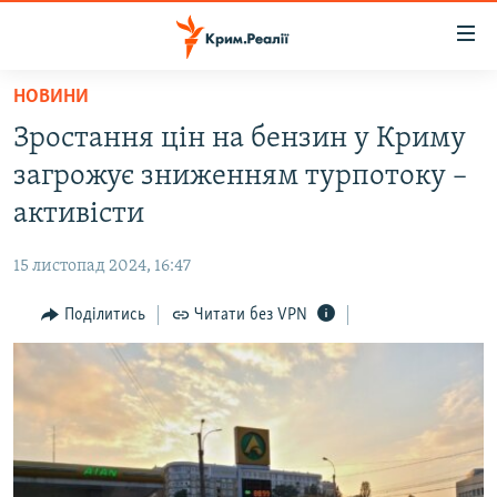
Доступність
посилання
Перейти
НОВИНИ
до
НОВИНИ
Зростання цін на бензин у Криму
основного
ВОДА.КРИМ
матеріалу
загрожує зниженням турпотоку –
ВІДЕО ТА ФОТО
Перейти
активісти
до
ПОЛІТИКА
основної
15 листопад 2024, 16:47
БЛОГИ
навігації
Перейти
Поділитись
Читати без VPN
ПОГЛЯД
до
ІНТЕРВ'Ю
пошуку
ВСЕ ЗА ДЕНЬ
СПЕЦПРОЕКТИ
ЯК ОБІЙТИ БЛОКУВАННЯ
ДЕПОРТАЦІЯ