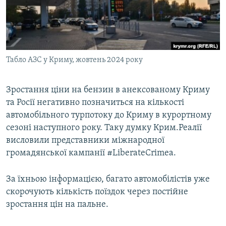
ВІДЕОУРОКИ «ELIFBE»
Русский
СВІДЧЕННЯ ОКУПАЦІЇ
Qırımtatar
УКРАЇНСЬКА ПРОБЛЕМА КРИМУ
Табло АЗС у Криму, жовтень 2024 року
ДОЛУЧАЙСЯ!
ІНФОГРАФІКА
Зростання ціни на бензин в анексованому Криму
та Росії негативно позначиться на кількості
Усі сайти RFE/RL
автомобільного турпотоку до Криму в курортному
сезоні наступного року. Таку думку Крим.Реалії
висловили представники міжнародної
громадянської кампанії #LiberateCrimea.
За їхньою інформацією, багато автомобілістів уже
скорочують кількість поїздок через постійне
зростання цін на пальне.