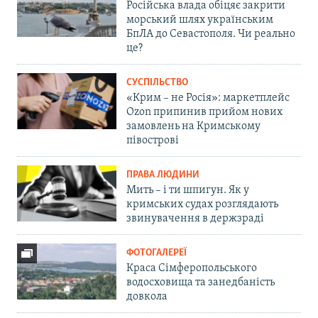
Російська влада обіцяє закрити
морський шлях українським
БпЛА до Севастополя. Чи реально
це?
СУСПІЛЬСТВО
«Крим – не Росія»: маркетплейс
Ozon припинив прийом нових
замовлень на Кримському
півострові
ПРАВА ЛЮДИНИ
Мить – і ти шпигун. Як у
кримських судах розглядають
звинувачення в держзраді
ФОТОГАЛЕРЕЇ
Краса Сімферопольського
водосховища та занедбаність
довкола