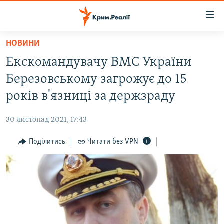
Доступність
посилання
Перейти
НОВИНИ
до
НОВИНИ
Екскомандувачу ВМС України
основного
ВОДА.КРИМ
матеріалу
Березовському загрожує до 15
ВІДЕО ТА ФОТО
Перейти
років в'язниці за держзраду
до
ПОЛІТИКА
основної
30 листопад 2021, 17:43
БЛОГИ
навігації
Перейти
Поділитись
Читати без VPN
ПОГЛЯД
до
ІНТЕРВ'Ю
пошуку
ВСЕ ЗА ДЕНЬ
СПЕЦПРОЕКТИ
ЯК ОБІЙТИ БЛОКУВАННЯ
ДЕПОРТАЦІЯ