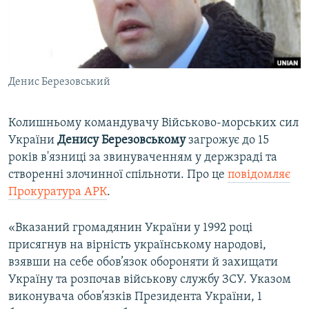
ВІДЕОУРОКИ «ELIFBE»
Русский
СВІДЧЕННЯ ОКУПАЦІЇ
Qırımtatar
УКРАЇНСЬКА ПРОБЛЕМА КРИМУ
Денис Березовський
ДОЛУЧАЙСЯ!
ІНФОГРАФІКА
Колишньому командувачу Військово-морських сил
України
Денису Березовському
загрожує до 15
Усі сайти RFE/RL
років в'язниці за звинуваченням у держзраді та
створенні злочинної спільноти. Про це
повідомляє
Прокуратура АРК
.
«Вказаний громадянин України у 1992 році
присягнув на вірність українському народові,
взявши на себе обов’язок обороняти й захищати
Україну та розпочав військову службу ЗСУ. Указом
виконувача обов’язків Президента України, 1