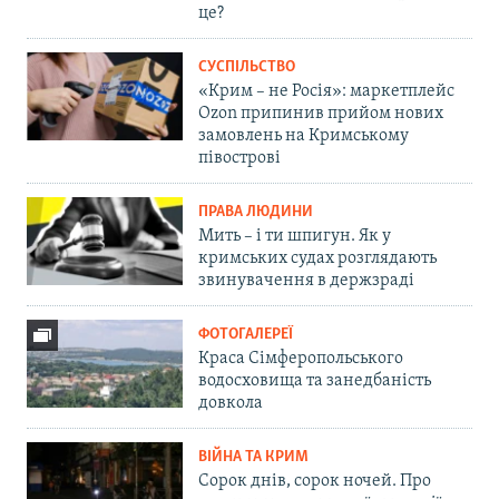
це?
СУСПІЛЬСТВО
«Крим – не Росія»: маркетплейс
Ozon припинив прийом нових
замовлень на Кримському
півострові
ПРАВА ЛЮДИНИ
Мить – і ти шпигун. Як у
кримських судах розглядають
звинувачення в держзраді
ФОТОГАЛЕРЕЇ
Краса Сімферопольського
водосховища та занедбаність
довкола
ВІЙНА ТА КРИМ
Сорок днів, сорок ночей. Про