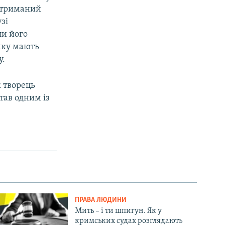
затриманий
зі
ли його
яку мають
у.
к творець
став одним із
ПРАВА ЛЮДИНИ
Мить – і ти шпигун. Як у
кримських судах розглядають