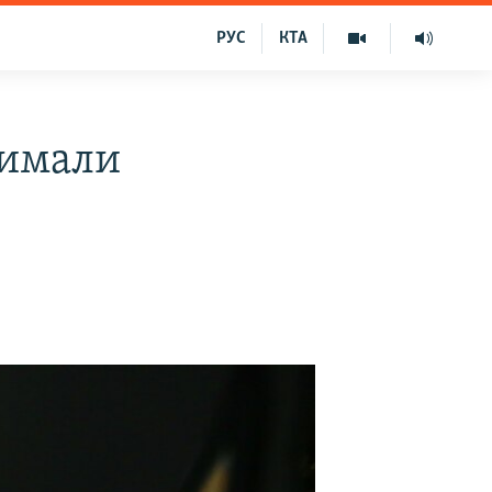
РУС
КТА
римали