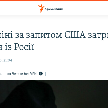
ліні за запитом США зат
 із Росії
, 21:04
ь
Читати без VPN