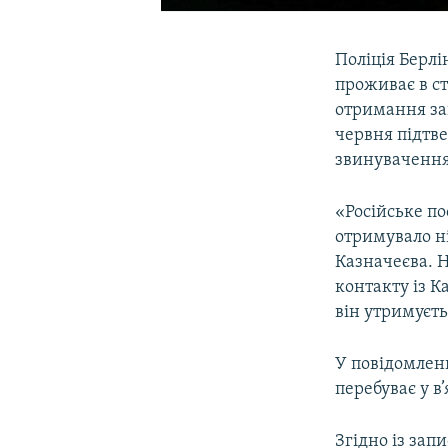
Поліція Берл
проживає в с
отримання зап
червня підтв
звинувачення,
«Російське по
отримувало н
Казначеєва. 
контакту із К
він утримуєть
У повідомленн
перебуває у в’
Згідно із зап