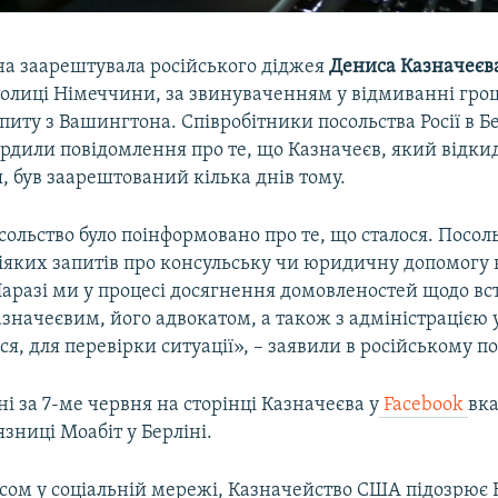
іна заарештувала російського діджея
Дениса Казначеєв
толиці Німеччини, за звинуваченням у відмиванні гро
иту з Вашингтона. Співробітники посольства Росії в Бе
ердили повідомлення про те, що Казначеєв, який відки
 був заарештований кілька днів тому.
сольство було поінформовано про те, що сталося. Посол
іяких запитів про консульську чи юридичну допомогу 
Наразі ми у процесі досягнення домовленостей щодо в
азначеєвим, його адвокатом, а також з адміністрацією 
ся, для перевірки ситуації», – заявили в російському по
і за 7-ме червня на сторінці Казначеєва у
Facebook
вка
язниці Моабіт у Берліні.
исом у соціальній мережі, Казначейство США підозрює 