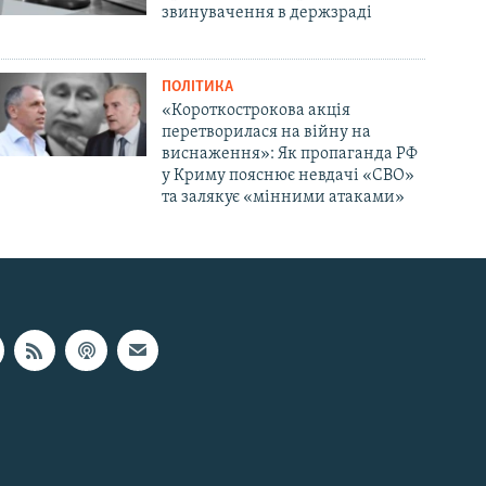
звинувачення в держзраді
ПОЛІТИКА
«Короткострокова акція
перетворилася на війну на
виснаження»: Як пропаганда РФ
у Криму пояснює невдачі «СВО»
та залякує «мінними атаками»