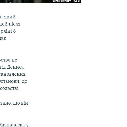
а
, який
шей після
рліні 8
дає
ьство не
від Дениса
становлення
установи, де
сольстві.
зано, що він
Казначеєва у