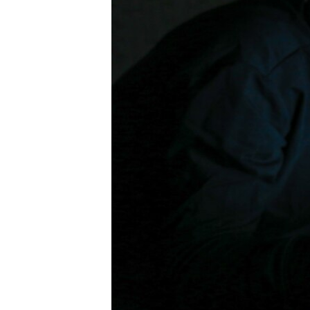
ВІДЕОУРОКИ «ELIFBE»
СВІДЧЕННЯ ОКУПАЦІЇ
УКРАЇНСЬКА ПРОБЛЕМА КРИМУ
ІНФОГРАФІКА