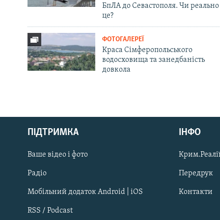
БпЛА до Севастополя. Чи реально
це?
ФОТОГАЛЕРЕЇ
Краса Сімферопольського
водосховища та занедбаність
довкола
Русский
ПІДТРИМКА
ІНФО
Qırımtatar
Ваше відео і фото
Крим.Реалії
ДОЛУЧАЙСЯ!
Радіо
Передрук
Мобільний додаток Android | iOS
Контакти
RSS / Podcast