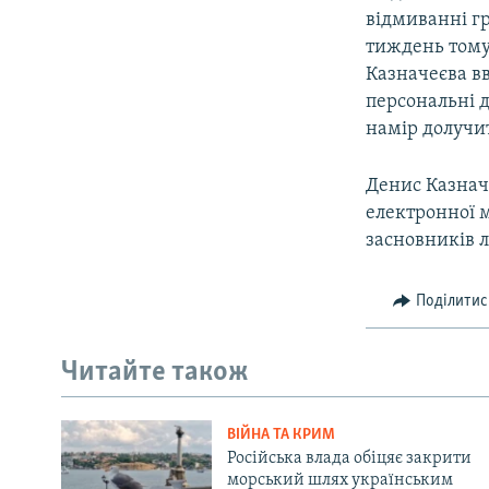
відмиванні г
тиждень тому 
Казначеєва в
персональні 
намір долучит
Денис Казначе
електронної м
засновників л
Поділитис
Читайте також
ВІЙНА ТА КРИМ
Російська влада обіцяє закрити
морський шлях українським