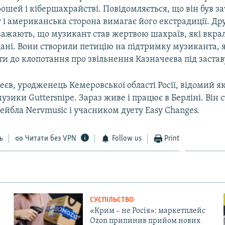
рошей і кібершахрайстві. Повідомляється, що він був 
і американська сторона вимагає його екстрадиції. Дру
важають, що музикант став жертвою шахраїв, які вкра
дані. Вони створили петицію на підтримку музиканта, 
и до клопотання про звільнення Казначеєва під застав
єв, уродженець Кемеровської області Росії, відомий я
узики Guttersnipe. Зараз живе і працює в Берліні. Він 
ейбла Nervmusic і учасником дуету Easy Changes.
ь
Читати без VPN
Follow us
Print
СУСПІЛЬСТВО
«Крим – не Росія»: маркетплейс
Ozon припинив прийом нових