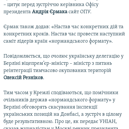
– цитує перед зустріччю керівника Офісу
президента
Андрія Єрмака
сайт ОПУ.
Єрмак також додав: «Настав час конкретних дій та
конкретних кроків. Настав час провести наступний
саміт лідерів країн «нормандського формату».
Повідомляється, що очолює українську делегацію у
Берліні віцепрем’єр-міністр – міністр з питань
реінтеграції тимчасово окупованих територій
Олексій Резніков
.
Тим часом у Кремлі сподіваються, що помічники
очільників держав «нормандського формату» у
Берліні обговорять скасування інспекції
українських позицій на Донбасі, а зустріч в цілому
буде результативною. Про це, як передає УНІАН,
сказав журналістам у Москві речник президента