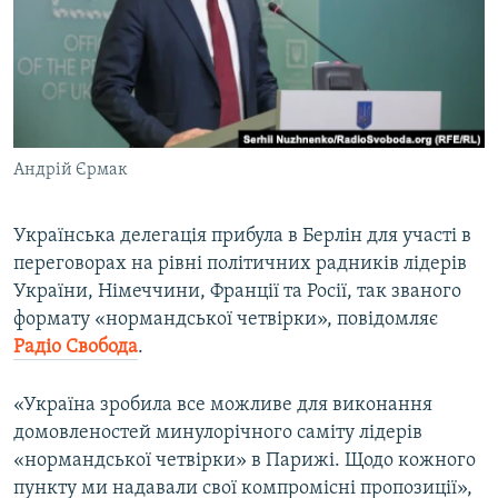
ВІДЕОУРОКИ «ELIFBE»
Русский
СВІДЧЕННЯ ОКУПАЦІЇ
Qırımtatar
УКРАЇНСЬКА ПРОБЛЕМА КРИМУ
ДОЛУЧАЙСЯ!
ІНФОГРАФІКА
Андрій Єрмак
Українська делегація прибула в Берлін для участі в
Усі сайти RFE/RL
переговорах на рівні політичних радників лідерів
України, Німеччини, Франції та Росії, так званого
формату «нормандської четвірки», повідомляє
Радіо Свобода
.
«Україна зробила все можливе для виконання
домовленостей минулорічного саміту лідерів
«нормандської четвірки» в Парижі. Щодо кожного
пункту ми надавали свої компромісні пропозиції»,