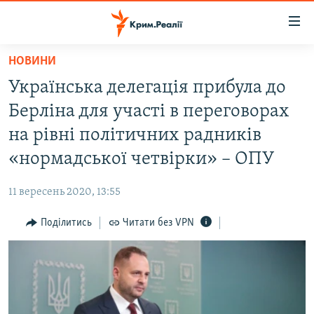
Доступність
посилання
Перейти
НОВИНИ
до
НОВИНИ
Українська делегація прибула до
основного
ВОДА.КРИМ
матеріалу
Берліна для участі в переговорах
ВІДЕО ТА ФОТО
Перейти
на рівні політичних радників
до
ПОЛІТИКА
«нормадської четвірки» – ОПУ
основної
БЛОГИ
навігації
11 вересень 2020, 13:55
Перейти
ПОГЛЯД
до
Поділитись
Читати без VPN
ІНТЕРВ'Ю
пошуку
ВСЕ ЗА ДЕНЬ
СПЕЦПРОЕКТИ
ЯК ОБІЙТИ БЛОКУВАННЯ
ДЕПОРТАЦІЯ