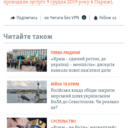
проводили зустріч 9 грудня 2019 року в Парижі
.
Поділитись
Читати без VPN
Follow us
Читайте також
ПРАВА ЛЮДИНИ
«Крим – єдиний регіон, де
українці – меншість»: дискусія
навколо нової пам'ятної дати
ВІЙНА ТА КРИМ
Російська влада обіцяє закрити
морський шлях українським
БпЛА до Севастополя. Чи реально
це?
СУСПІЛЬСТВО
«Крим – не Росія»: маркетплейс