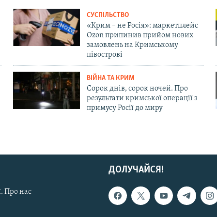
СУСПІЛЬСТВО
«Крим – не Росія»: маркетплейс
Ozon припинив прийом нових
замовлень на Кримському
півострові
ВІЙНА ТА КРИМ
Сорок днів, сорок ночей. Про
результати кримської операції з
примусу Росії до миру
ДОЛУЧАЙСЯ!
. Про нас