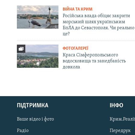
ВІЙНА ТА КРИМ
Російська влада обіцяє закрити
морський шлях українським
БпЛА до Севастополя. Чи реально
це?
ФОТОГАЛЕРЕЇ
Краса Сімферопольського
водосховища та занедбаність
довкола
Русский
ПІДТРИМКА
ІНФО
Qırımtatar
Ваше відео і фото
Крим.Реалії
ДОЛУЧАЙСЯ!
Радіо
Передрук