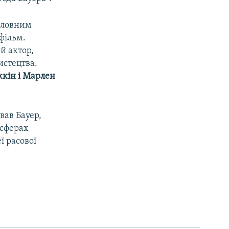
Головним
фільм.
й актор,
истецтва.
кін і Марлен
вав Бауер,
 сферах
ї расової