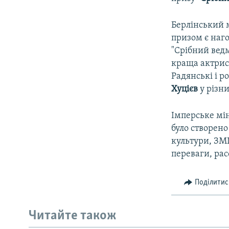
Берлінський 
призом є наг
"Срібний вед
краща актриса
Радянські і р
Хуцієв
у різни
Імперське мін
було створен
культури, ЗМІ
переваги, рас
Поділитис
Читайте також