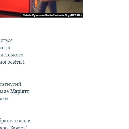
ається
ників
цистського
ої освіти і
итягнутий
інале
Маріетт
тати
брано з назви
реда Бауера".