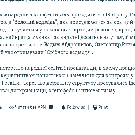
міжнародний кінофестиваль проводиться з 1951 року. 
орода
"Золотий ведмідь"
, яка присуджується за кращий 
мідь" вручається у номінаціях: кращий режисер, кращи
, найкраща музика і за видатні досягнення у галузі м
осійські режисери
Вадим Абдрашитов, Олександр Рогож
й час отримували "Срібного ведмедя".
істерство народної освіти і пропаганди, в якому працю
о керівництвом нацистської Німеччини для контролю у
 і освіти. Через цю державну структуру просувалися іде
ової дискримінації, ксенофобії і антисемітизму.
ь
Читати без VPN
Follow us
Print