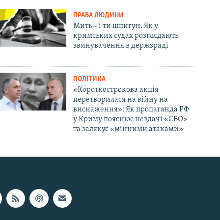
ПРАВА ЛЮДИНИ
Мить – і ти шпигун. Як у
кримських судах розглядають
звинувачення в держзраді
ПОЛІТИКА
«Короткострокова акція
перетворилася на війну на
виснаження»: Як пропаганда РФ
у Криму пояснює невдачі «СВО»
та залякує «мінними атаками»