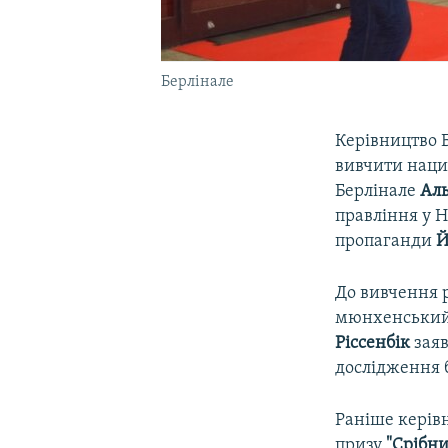
Берлінале
Керівництво Б
вивчити нацис
Берлінале
Аль
правління у Н
пропаганди
Й
До вивчення 
мюнхенський 
Ріссенбік
заяв
дослідження б
Раніше керівн
призу
"Срібни