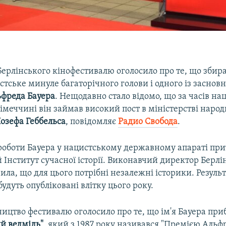
ерлінського кінофестивалю оголосило про те, що збир
тське минуле багаторічного голови і одного із заснов
фреда Бауера
. Нещодавно стало відомо, що за часів на
імеччині він займав високий пост в міністерстві народн
озефа Геббельса
, повідомляє
Радио Свобода
.
роботи Бауера у нацистському державному апараті пр
Інститут сучасної історії. Виконавчий директор Берл
ила, що для цього потрібні незалежні історики. Резуль
удуть опубліковані влітку цього року.
ицтво фестивалю оголосило про те, що ім'я Бауера при
й ведмідь"
, який з 1987 року називався "Премією Альф