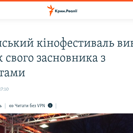
нський кінофестиваль ви
к свого засновника з
тами
17:10
ь
Читати без VPN