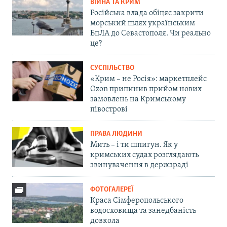
ВІЙНА ТА КРИМ
Російська влада обіцяє закрити
морський шлях українським
БпЛА до Севастополя. Чи реально
це?
СУСПІЛЬСТВО
«Крим – не Росія»: маркетплейс
Ozon припинив прийом нових
замовлень на Кримському
півострові
ПРАВА ЛЮДИНИ
Мить – і ти шпигун. Як у
кримських судах розглядають
звинувачення в держзраді
ФОТОГАЛЕРЕЇ
Краса Сімферопольського
водосховища та занедбаність
довкола