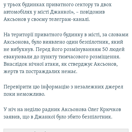
у трьох будинках приватного сектору та двох
ВІДЕОУРОКИ «ELIFBE»
Русский
автомобілях у місті Джанкої», – повідомив
СВІДЧЕННЯ ОКУПАЦІЇ
Аксьонов у своєму телеграм-каналі.
Qırımtatar
УКРАЇНСЬКА ПРОБЛЕМА КРИМУ
На території приватного будинку в місті, за словами
ДОЛУЧАЙСЯ!
ІНФОГРАФІКА
Аксьонова, було виявлено один безпілотник, який
не вибухнув. Перед його розмінуванням 50 людей
евакуювали до пункту тимчасового розміщення.
Внаслідок нічної атаки, як стверджує Аксьонов,
Усі сайти RFE/RL
жертв та постраждалих немає.
Перевірити цю інформацію з незалежних джерел
поки неможливо.
У ніч на неділю радник Аксьонова Олег Крючков
заявив, що в Джанкої було збито безпілотник.