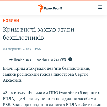
Доступність
посилання
Перейти
НОВИНИ
до
НОВИНИ
Крим вночі зазнав атаки
основного
ВОДА.КРИМ
матеріалу
безпілотників
ВІДЕО ТА ФОТО
Перейти
до
04 червень 2023, 10:56
ПОЛІТИКА
основної
БЛОГИ
Поділитись
Читати без VPN
навігації
Перейти
ПОГЛЯД
Вночі Крим атакували девʼять безпілотників,
до
заявив російський голова півострова Сергій
ІНТЕРВ'Ю
пошуку
Аксьонов.
ВСЕ ЗА ДЕНЬ
«За минулу ніч силами ППО було збито 5 ворожих
СПЕЦПРОЕКТИ
БПЛА, ще 4 – заглушено та посаджено засобами
ЯК ОБІЙТИ БЛОКУВАННЯ
ДЕПОРТАЦІЯ
РЕБ. Внаслідок падіння одного з БПЛА вибито скло