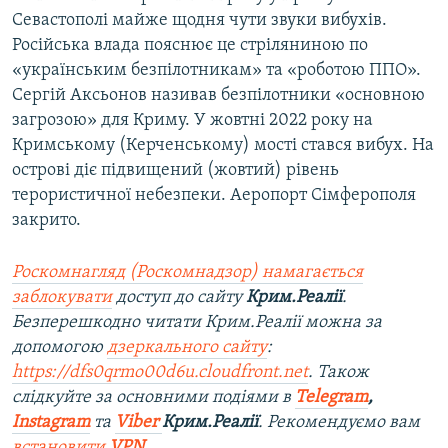
Севастополі майже щодня чути звуки вибухів.
Російська влада пояснює це стріляниною по
«українським безпілотникам» та «роботою ППО».
Сергій Аксьонов називав безпілотники «основною
загрозою» для Криму. У жовтні 2022 року на
Кримському (Керченському) мості стався вибух. На
острові діє підвищений (жовтий) рівень
терористичної небезпеки. Аеропорт Сімферополя
закрито.
Роскомнагляд (Роскомнадзор) намагається
заблокувати
доступ до сайту
Крим.Реалії
.
Безперешкодно читати Крим.Реалії можна за
допомогою
дзеркального сайту
:
https://dfs0qrmo00d6u.cloudfront.net
. Також
слідкуйте за основними подіями в
Telegram
,
Instagram
та
Viber
Крим.Реалії
. Ре
комендуємо вам
встановити
VPN
.