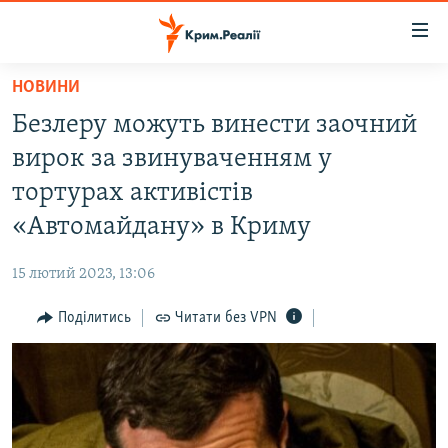
Доступність
посилання
Перейти
НОВИНИ
до
НОВИНИ
Безлеру можуть винести заочний
основного
ВОДА.КРИМ
матеріалу
вирок за звинуваченням у
ВІДЕО ТА ФОТО
Перейти
тортурах активістів
до
ПОЛІТИКА
«Автомайдану» в Криму
основної
БЛОГИ
навігації
15 лютий 2023, 13:06
Перейти
ПОГЛЯД
до
Поділитись
Читати без VPN
ІНТЕРВ'Ю
пошуку
ВСЕ ЗА ДЕНЬ
СПЕЦПРОЕКТИ
ЯК ОБІЙТИ БЛОКУВАННЯ
ДЕПОРТАЦІЯ