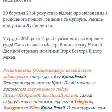
медикаменти.
20 березня 2014 року стало відомо про звільнення з
російського полону Гриценка та Супруна. Раніше
відпустили Лук'янченко.
У грудні 2021 року 11 років ув'язнення за вироком
судді Слов'янського міськрайонного суду Наталії
Дюміної отримав помічник Ігоря Безлера Віктор
Міхед.
Роскомнагляд (Роскомнадзор) намагається
заблокувати
доступ до сайту
Крим.Реалії
.
Безперешкодно читати Крим.Реалії можна за
допомогою
дзеркального сайту
:
https://dfs0qrmo00d6u.cloudfront.net
. Також
слідкуйте за основними подіями в
Telegram
,
Instagram
та
Viber
Крим.Реалії
. Ре
комендуємо вам