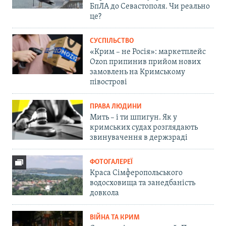
БпЛА до Севастополя. Чи реально
це?
СУСПІЛЬСТВО
«Крим – не Росія»: маркетплейс
Ozon припинив прийом нових
замовлень на Кримському
півострові
ПРАВА ЛЮДИНИ
Мить – і ти шпигун. Як у
кримських судах розглядають
звинувачення в держзраді
ФОТОГАЛЕРЕЇ
Краса Сімферопольського
водосховища та занедбаність
довкола
ВІЙНА ТА КРИМ