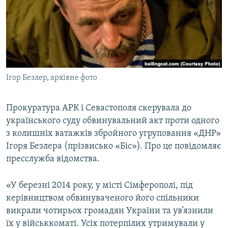
ВІДЕОУРОКИ «ELIFBE»
Русский
СВІДЧЕННЯ ОКУПАЦІЇ
Qırımtatar
УКРАЇНСЬКА ПРОБЛЕМА КРИМУ
ДОЛУЧАЙСЯ!
ІНФОГРАФІКА
Ігор Безлер, архівне фото
Прокуратура АРК і Севастополя скерувала до
Усі сайти RFE/RL
українського суду обвинувальний акт проти одного
з колишніх ватажків збройного угруповання «ДНР»
Ігоря Безлера (прізвисько «Біс»). Про це повідомляє
пресслужба відомства.
«У березні 2014 року, у місті Сімферополі, під
керівництвом обвинуваченого його спільники
викрали чотирьох громадян України та ув’язнили
їх у військкоматі. Усіх потерпілих утримували у