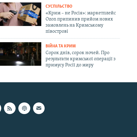
СУСПІЛЬСТВО
«Крим – не Росія»: маркетплейс
Ozon припинив прийом нових
замовлень на Кримському
півострові
ВІЙНА ТА КРИМ
Сорок днів, сорок ночей. Про
результати кримської операції з
примусу Росії до миру