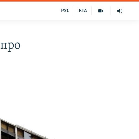
РУС
КТА
 про