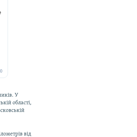
ників. У
кій області,
осковській
ілометрів від