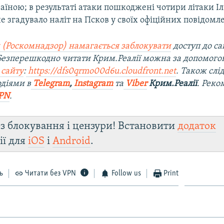
аїною; в результаті атаки пошкоджені чотири літаки Іл
 згадувало наліт на Псков у своїх офіційних повідомл
 (Роскомнадзор) намагається заблокувати
доступ до са
 Безперешкодно читати Крим.Реалії можна за допомог
 сайту
:
https://dfs0qrmo00d6u.cloudfront.net
. Також слі
діями в
Telegram
,
Instagram
та
Viber
Крим.Реалії
. Рек
PN
.
з блокування і цензури! Встановити
додаток
ії для
iOS
і
Android
.
ь
Читати без VPN
Follow us
Print