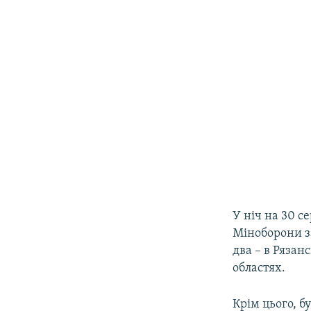
У ніч на 30 с
Міноборони за
два – в Рязан
областях.
Крім цього, б