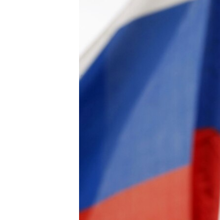
ВІДЕОУРОКИ «ELIFBE»
СВІДЧЕННЯ ОКУПАЦІЇ
УКРАЇНСЬКА ПРОБЛЕМА КРИМУ
ІНФОГРАФІКА