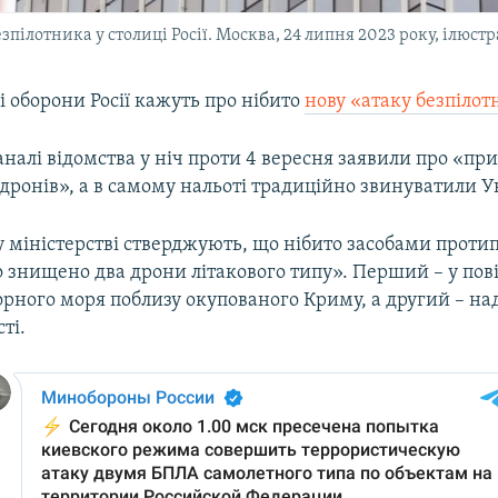
пілотника у столиці Росії. Москва, 24 липня 2023 року, ілюст
і оборони Росії кажуть про нібито
нову «атаку безпілот
налі відомства у ніч проти 4 вересня заявили про «п
дронів», а в самому нальоті традиційно звинуватили У
 міністерстві стверджують, що нібито засобами протип
 знищено два дрони літакового типу». Перший – у пові
орного моря поблизу окупованого Криму, а другий – на
ті.