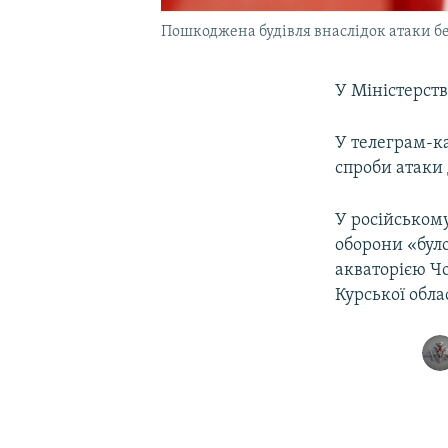
Пошкоджена будівля внаслідок атаки без
У Міністерств
У телеграм-ка
спроби атаки 
У російському
оборони «було
акваторією Ч
Курської облас