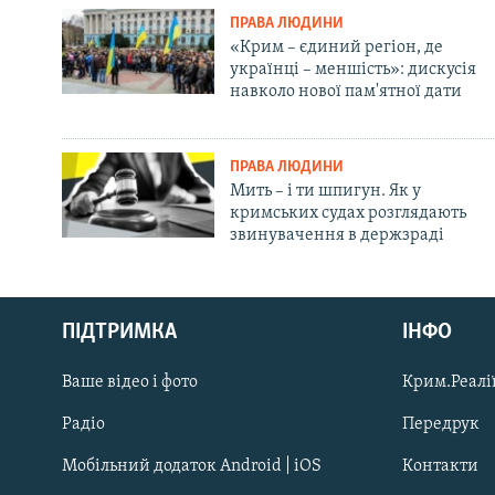
ПРАВА ЛЮДИНИ
«Крим – єдиний регіон, де
українці – меншість»: дискусія
навколо нової пам'ятної дати
ПРАВА ЛЮДИНИ
Мить – і ти шпигун. Як у
кримських судах розглядають
звинувачення в держзраді
Русский
ПІДТРИМКА
ІНФО
Qırımtatar
Ваше відео і фото
Крим.Реалії
ДОЛУЧАЙСЯ!
Радіо
Передрук
Мобільний додаток Android | iOS
Контакти