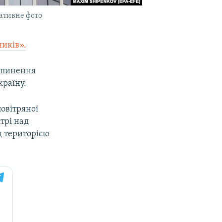
ративне фото
ників».
рипинення
країну.
овітряної
трі над
д територією