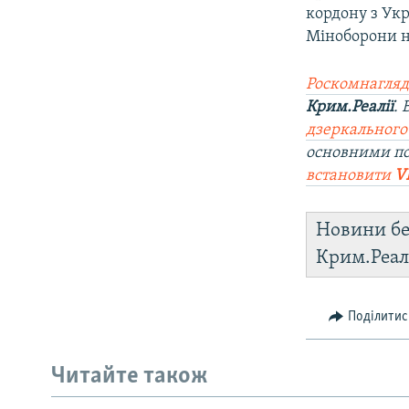
кордону з Укр
Міноборони не
Роскомнагляд
Крим.Реалії
.
дзеркального
основними по
встановити
V
Новини бе
Крим.Реал
Поділитис
Читайте також