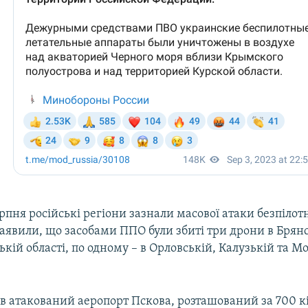
ерпня російські регіони зазнали масової атаки безпілот
явили, що засобами ППО були збиті три дрони в Брянсь
ській області, по одному – в Орловській, Калузькій та М
ув атакований аеропорт Пскова, розташований за 700 к