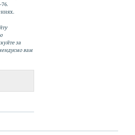
-76.
еннях.
йту
ою
дкуйте за
омендуємо вам