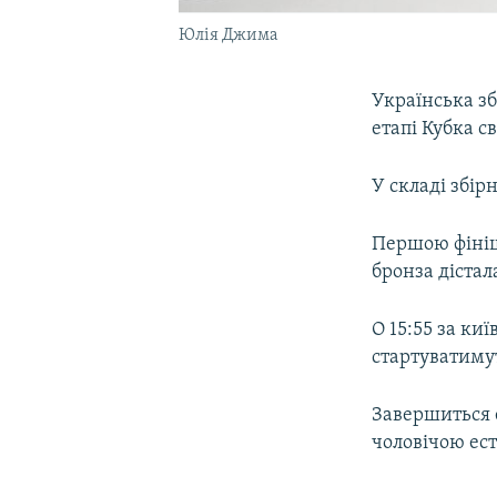
Юлія Джима
Українська зб
етапі Кубка св
У складі збір
Першою фінішу
бронза дістал
О 15:55 за ки
стартуватимут
Завершиться е
чоловічою ест