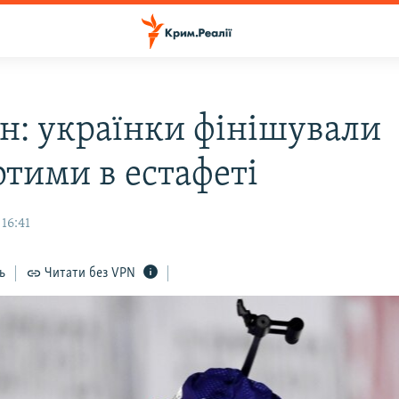
он: українки фінішували
ртими в естафеті
 16:41
ь
Читати без VPN