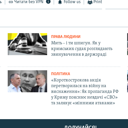
ь
Читати без VPN
Follow us
Print
ПРАВА ЛЮДИНИ
Мить – і ти шпигун. Як у
кримських судах розглядають
звинувачення в держзраді
ПОЛІТИКА
«Короткострокова акція
перетворилася на війну на
виснаження»: Як пропаганда РФ
у Криму пояснює невдачі «СВО»
та залякує «мінними атаками»