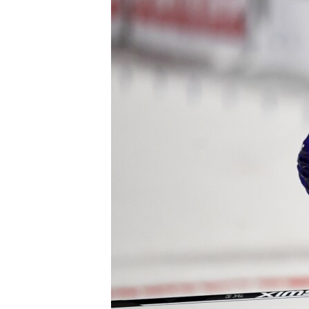
ВІДЕОУРОКИ «ELIFBE»
СВІДЧЕННЯ ОКУПАЦІЇ
УКРАЇНСЬКА ПРОБЛЕМА КРИМУ
ІНФОГРАФІКА