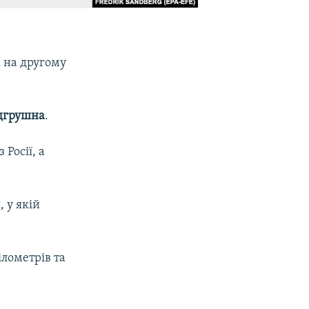
м на другому
дгрушна
.
Росії, а
 у якій
ілометрів та