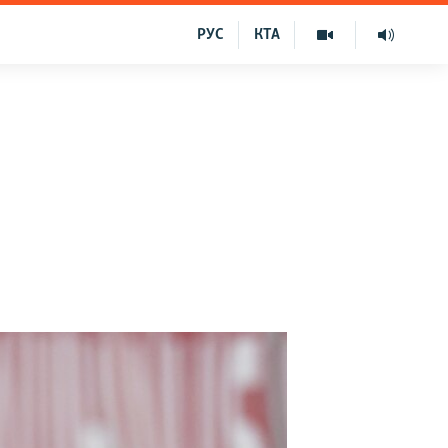
РУС
КТА