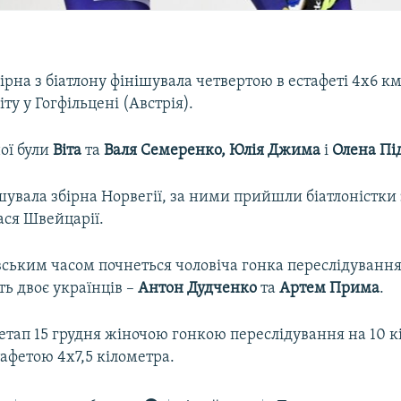
ірна з біатлону фінішувала четвертою в естафеті 4х6 к
іту у Гогфільцені (Австрія).
ної були
Віта
та
Валя Семеренко, Юлія Джима
і
Олена Пі
вала збірна Норвегії, за ними прийшли біатлоністки з 
ася Швейцарії.
ївським часом почнеться чоловіча гонка переслідування,
ь двоє українців –
Антон Дудченко
та
Артем Прима
.
тап 15 грудня жіночою гонкою переслідування на 10 к
афетою 4х7,5 кілометра.